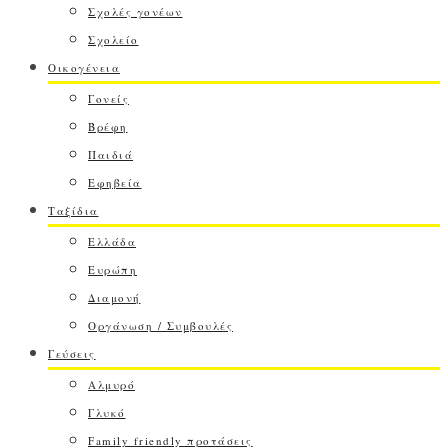
Σχολές γονέων
Σχολείο
Οικογένεια
Γονείς
Βρέφη
Παιδιά
Εφηβεία
Ταξίδια
Ελλάδα
Ευρώπη
Διαμονή
Οργάνωση / Συμβουλές
Γεύσεις
Αλμυρό
Γλυκό
Family friendly προτάσεις