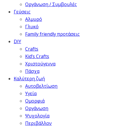
Οργάνωση / Συμβουλές
Γεύσεις
Αλμυρό
Γλυκό
Family friendly προτάσεις
DIY
Crafts
Kid’s Crafts
Χριστούγεννα
Πάσχα
Καλύτερη ζωή
Αυτοβελτίωση
Υγεία
Ομορφιά
Οργάνωση
Ψυχολογία
Περιβάλλον