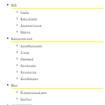
DIY
Crafts
Kid's Crafts
Χριστούγεννα
Πάσχα
Καλύτερη ζωή
Αυτοβελτίωση
Υγεία
Ομορφιά
Οργάνωση
Ψυχολογία
Περιβάλλον
Blog
Η οικογένειά μου
Σκέψεις