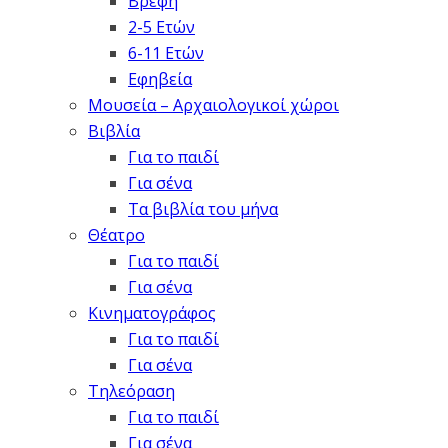
Βρέφη
2-5 Ετών
6-11 Ετών
Εφηβεία
Μουσεία – Αρχαιολογικοί χώροι
Βιβλία
Για το παιδί
Για σένα
Τα βιβλία του μήνα
Θέατρο
Για το παιδί
Για σένα
Κινηματογράφος
Για το παιδί
Για σένα
Τηλεόραση
Για το παιδί
Για σένα