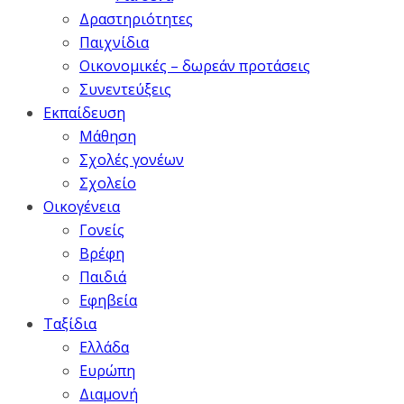
Δραστηριότητες
Παιχνίδια
Οικονομικές – δωρεάν προτάσεις
Συνεντεύξεις
Εκπαίδευση
Μάθηση
Σχολές γονέων
Σχολείο
Οικογένεια
Γονείς
Βρέφη
Παιδιά
Εφηβεία
Ταξίδια
Ελλάδα
Ευρώπη
Διαμονή