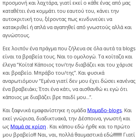
προσμονή και λαχτάρα, γιατί εκεί ο κάθε ένας από μας
καταθέτει ένα κομμάτι του εαυτού του, κάνει την
αυτοκριτική του, ξέροντας πως κινδυνεύει να
κατακριθεί ή απλά να αγαπηθεί από γνωστούς αλλά και
αγνώστους.
Εεε λοιπόν ένα πράγμα που ζήλευα σε όλα αυτά τα blogs
είναι τα βραβεία τους. Ναι το ομολογώ. Τα κοίταζα και
έλεγα “Κοίτα! Κάποιος τον/την διαβάζει και του χάρισε
και βραβείο. Μπράβο του/της”. Και φυσικά
αναρωτιόμουν “Εμένα γιατί δεν μου έχει δώσει κανένας
ένα βραβειάκι; Έτσι ένα κάτι, να αισθανθώ κι εγώ ότι
κάποιος με διαβάζει βρε παιδί μου…”.
Και ξαφνικά εμαφανίστηκε η ομάδα
Μαμαδο-blogs
. Και
εκεί γνώρισα, διαδικτυακά, την Δέσποινα, γνωστή και
ως
Μαμά σε κρίση
. Και κάπου εδώ ήρθε και το πρώτο
μου βραβείο!!! Ναι, ναι, πολλά θαυμαστικά εδώ!!!!!!!!! Γιατί