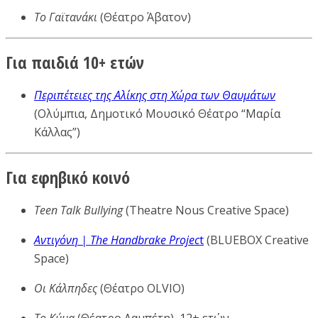
Το Γαϊτανάκι
(Θέατρο Άβατον)
Για παιδιά 10+ ετών
Περιπέτειες της Αλίκης στη Χώρα των Θαυμάτων
(Ολύμπια, Δημοτικό Μουσικό Θέατρο “Μαρία
Κάλλας”)
Για εφηβικό κοινό
Teen Talk Bullying
(Theatre Nous Creative Space)
Αντιγόνη | The Handbrake Projec
t
(BLUEBOX Creative
Space)
Οι Κάλπηδες
(Θέατρο OLVIO)
Το Κύμα
(Θέατρο Λαμπέτη), 12+ ετών