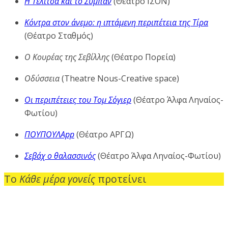
Η Τελίτσα και το Σύμπαν
(Θέατρο ΙΣΟΝ)
Κόντρα στον άνεμο: η ιπτάμενη περιπέτεια της Τίρα
(Θέατρο Σταθμός)
Ο Κουρέας της Σεβίλλης
(Θέατρο Πορεία)
Οδύσσεια
(Theatre Nous-Creative space)
Οι περιπέτειες του Τομ Σόγιερ
(Θέατρο Άλφα Ληναίος-
Φωτίου)
ΠΟΥΠΟΥΛΑpp
(Θέατρο ΑΡΓΩ)
Σεβάχ ο θαλασσινός
(Θέατρο Άλφα Ληναίος-Φωτίου)
Το
Κάθε μέρα γονείς
προτείνει