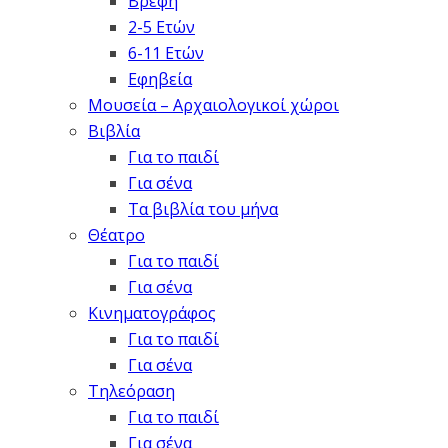
Βρέφη
2-5 Ετών
6-11 Ετών
Εφηβεία
Μουσεία – Αρχαιολογικοί χώροι
Βιβλία
Για το παιδί
Για σένα
Τα βιβλία του μήνα
Θέατρο
Για το παιδί
Για σένα
Κινηματογράφος
Για το παιδί
Για σένα
Τηλεόραση
Για το παιδί
Για σένα