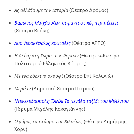
Ας αλλάξουμε την ιστορία
(Θέατρο Δρόμος)
Βαρώνος Μινχάουζεν: οι φανταστικές περιπέτειες
(Θέατρο Βεάκη)
Δύο ξεροκέφαλες κουτάλες
(Θέατρο ΑΡΓΩ)
Η Αλίκη στη Χώρα των Ψαριών
(Θέατρον-Κέντρο
Πολιτισμού Ελληνικός Κόσμος)
Με ένα κόκκινο σκουφί
(Θέατρο Επί Κολωνώ)
Μέριλιν
(Δημοτικό Θέατρο Πειραιά)
Ντενεκεδούπολη ΞΑΝΑ! Το μεγάλο ταξίδι του Μελένιου
(Ίδρυμα Μιχάλης Κακογιάννης)
Ο γύρος του κόσμου σε 80 μέρες
(Θέατρο Δημήτρης
Χορν)