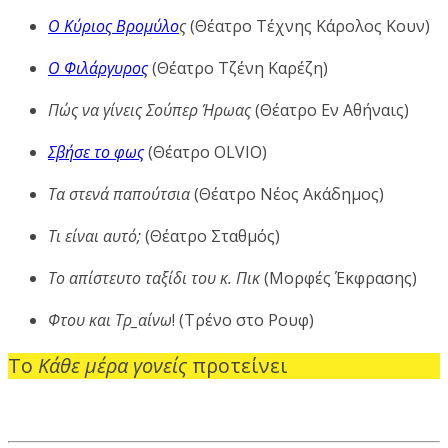
Ο Κύριος Βρομύλο
ς
(Θέατρο Τέχνης Κάρολος Κουν)
Ο Φιλάργυρος
(Θέατρο Τζένη Καρέζη)
Πώς να γίνεις Σούπερ Ήρωας
(Θέατρο Εν Αθήναις)
Σβήσε το φως
(Θέατρο OLVIO)
Τα στενά παπούτσια
(Θέατρο Νέος Ακάδημος)
Τι είναι αυτό;
(Θέατρο Σταθμός)
Το απίστευτο ταξίδι του κ. Πικ
(Μορφές Έκφρασης)
Φτου και Τρ_αίνω
! (Τρένο στο Ρουφ)
Το
Κάθε μέρα γονείς
προτείνει