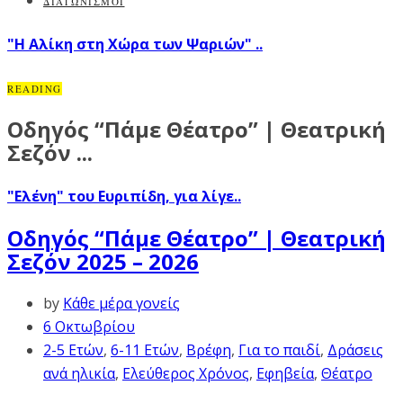
ΔΙΑΓΩΝΙΣΜΟΙ
"Η Αλίκη στη Χώρα των Ψαριών" ..
READING
Οδηγός “Πάμε Θέατρο” | Θεατρική
Σεζόν ...
"Ελένη" του Ευριπίδη, για λίγε..
Οδηγός “Πάμε Θέατρο” | Θεατρική
Σεζόν 2025 – 2026
by
Κάθε μέρα γονείς
6 Οκτωβρίου
2-5 Ετών
,
6-11 Ετών
,
Βρέφη
,
Για το παιδί
,
Δράσεις
ανά ηλικία
,
Ελεύθερος Χρόνος
,
Εφηβεία
,
Θέατρο