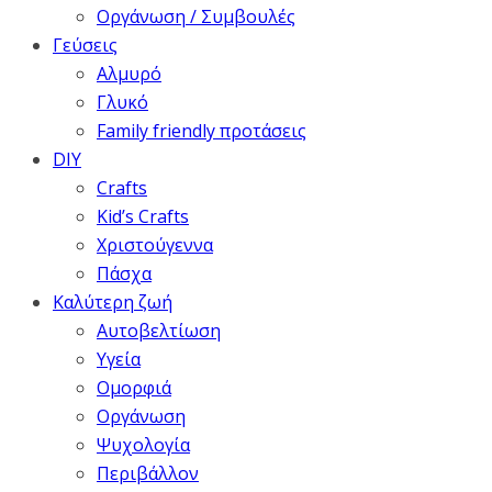
Οργάνωση / Συμβουλές
Γεύσεις
Αλμυρό
Γλυκό
Family friendly προτάσεις
DIY
Crafts
Kid’s Crafts
Χριστούγεννα
Πάσχα
Καλύτερη ζωή
Αυτοβελτίωση
Υγεία
Ομορφιά
Οργάνωση
Ψυχολογία
Περιβάλλον