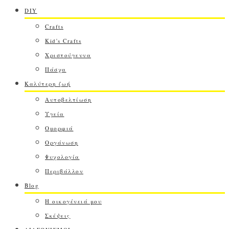
DIY
Crafts
Kid's Crafts
Χριστούγεννα
Πάσχα
Καλύτερη ζωή
Αυτοβελτίωση
Υγεία
Ομορφιά
Οργάνωση
Ψυχολογία
Περιβάλλον
Blog
Η οικογένειά μου
Σκέψεις