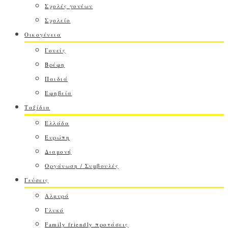
Σχολές γονέων
Σχολείο
Οικογένεια
Γονείς
Βρέφη
Παιδιά
Εφηβεία
Ταξίδια
Ελλάδα
Ευρώπη
Διαμονή
Οργάνωση / Συμβουλές
Γεύσεις
Αλμυρό
Γλυκό
Family friendly προτάσεις