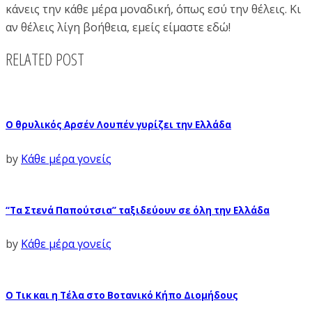
κάνεις την κάθε μέρα μοναδική, όπως εσύ την θέλεις. Κι
αν θέλεις λίγη βοήθεια, εμείς είμαστε εδώ!
RELATED POST
Ο θρυλικός Αρσέν Λουπέν γυρίζει την Ελλάδα
by
Κάθε μέρα γονείς
“Τα Στενά Παπούτσια” ταξιδεύουν σε όλη την Ελλάδα
by
Κάθε μέρα γονείς
Ο Τικ και η Τέλα στο Βοτανικό Κήπο Διομήδους