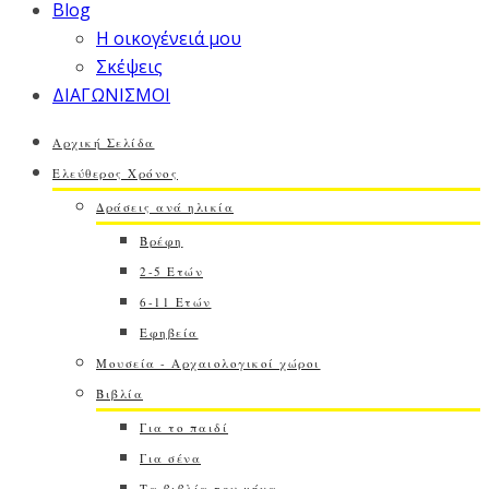
Blog
Η οικογένειά μου
Σκέψεις
ΔΙΑΓΩΝΙΣΜΟΙ
Αρχική Σελίδα
Ελεύθερος Χρόνος
Δράσεις ανά ηλικία
Βρέφη
2-5 Ετών
6-11 Ετών
Εφηβεία
Μουσεία - Αρχαιολογικοί χώροι
Βιβλία
Για το παιδί
Για σένα
Τα βιβλία του μήνα