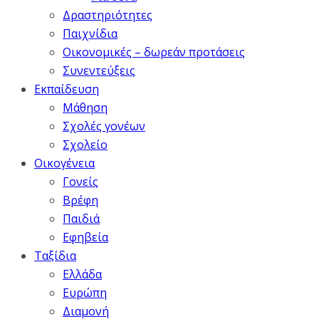
Δραστηριότητες
Παιχνίδια
Οικονομικές – δωρεάν προτάσεις
Συνεντεύξεις
Εκπαίδευση
Μάθηση
Σχολές γονέων
Σχολείο
Οικογένεια
Γονείς
Βρέφη
Παιδιά
Εφηβεία
Ταξίδια
Ελλάδα
Ευρώπη
Διαμονή