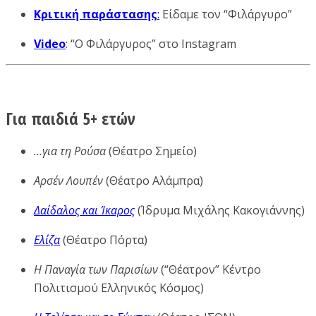
Κριτική παράστασης
:
Είδαμε τον “Φιλάργυρο”
Video
: “Ο Φιλάργυρος” στο Instagram
Για παιδιά 5+ ετών
…για τη Ρούσα
(Θέατρο Σημείο)
Αρσέν Λουπέν
(Θέατρο Αλάμπρα)
Δαίδαλος και Ίκαρος
(Ίδρυμα Μιχάλης Κακογιάννης)
Ελίζα
(Θέατρο Πόρτα)
Η Παναγία των Παρισίων
(“Θέατρον” Κέντρο
Πολιτισμού Ελληνικός Κόσμος)