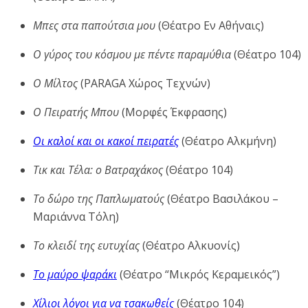
Μπες στα παπούτσια μου
(Θέατρο Εν Αθήναις)
Ο γύρος του κόσμου με πέντε παραμύθια
(Θέατρο 104)
Ο Μίλτος
(PARAGA Χώρος Τεχνών)
Ο Πειρατής Μπου
(Μορφές Έκφρασης)
Οι καλοί και οι κακοί πειρατές
(Θέατρο Αλκμήνη)
Τικ και Τέλα: ο Βατραχάκος
(Θέατρο 104)
Το δώρο της Παπλωματούς
(Θέατρο Βασιλάκου –
Μαριάννα Τόλη)
Το κλειδί της ευτυχίας
(Θέατρο Αλκυονίς)
Το μαύρο ψαράκι
(Θέατρο “Μικρός Κεραμεικός”)
Χίλιοι λόγοι για να τσακωθείς
(Θέατρο 104)