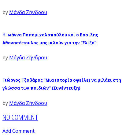
by
Μάγδα Ζήνδρου
Η Ιωάννα Παπαμιχαλοπούλου και ο Βασίλης
Αθανασόπουλος μας μιλούν για την “Ελίζα”
by
Μάγδα Ζήνδρου
Γιώργος Τζαβάρας “Μια ιστορία οφείλει να μιλάει στη
γλώσσα των παιδιών” (Συνέντευξη)
by
Μάγδα Ζήνδρου
NO COMMENT
Add Comment