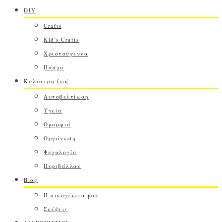
DIY
Crafts
Kid's Crafts
Χριστούγεννα
Πάσχα
Καλύτερη ζωή
Αυτοβελτίωση
Υγεία
Ομορφιά
Οργάνωση
Ψυχολογία
Περιβάλλον
Blog
Η οικογένειά μου
Σκέψεις