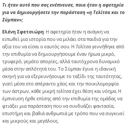
Τι ήταν αυτό που σας ενέπνευσε, ποια ήταν η αφετηρία
για να δημιουργήσετε την παράσταση «η Τελίτσα και το
Σύμπαν»;
Ελένη Σφετσιώρη
: Η αφετηρία ήταν η ανάγκη να
ειπωθεί μια ιστορία που να μιλάει στα παιδιά για την
αξία του να είσαι ο εαυτός σου. Η
Τελίτσα
γεννήθηκε από
την επιθυμία να δημιουργήσουμε έναν ήρωα μικρό,
τρυφερό, γεμάτο απορίες, αλλά ταυτόχρονα δυναμικό
μέσα στην απλότητά του. Το Σύμπαν έγινε η ιδανική
σκηνή για να εξερευνήσουμε το ταξίδι της ταυτότητας,
γιατί μέσα στο απέραντο χάος και την ποικιλομορφία
των άστρων, κάθε μικρή
τελίτσα
έχει θέση και νόημα. Η
έμπνευση ήρθε επίσης από την επιθυμία της ομάδας να
φτιάξει μια παράσταση που να συνδυάζει φαντασία,
επιστήμη και βαθιά ανθρωπιά με τρόπο που να συγκινεί
και μικρούς και μεγάλους.