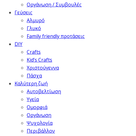
Οργάνωση / Συμβουλές
Γεύσεις
Αλμυρό
Γλυκό
Family friendly προτάσεις
DIY
Crafts
Kid’s Crafts
Χριστούγεννα
Πάσχα
Καλύτερη ζωή
Αυτοβελτίωση
Υγεία
Ομορφιά
Οργάνωση
Ψυχολογία
Περιβάλλον