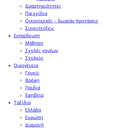
Δραστηριότητες
Παιχνίδια
Οικονομικές – δωρεάν προτάσεις
Συνεντεύξεις
Εκπαίδευση
Μάθηση
Σχολές γονέων
Σχολείο
Οικογένεια
Γονείς
Βρέφη
Παιδιά
Εφηβεία
Ταξίδια
Ελλάδα
Ευρώπη
Διαμονή