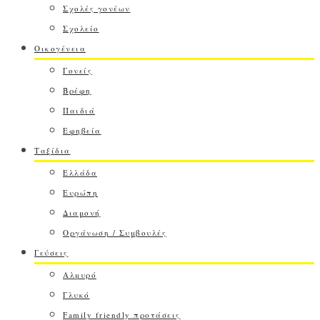
Σχολές γονέων
Σχολείο
Οικογένεια
Γονείς
Βρέφη
Παιδιά
Εφηβεία
Ταξίδια
Ελλάδα
Ευρώπη
Διαμονή
Οργάνωση / Συμβουλές
Γεύσεις
Αλμυρό
Γλυκό
Family friendly προτάσεις