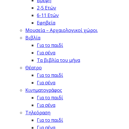
Βρέφη
2-5 Ετών
6-11 Ετών
Εφηβεία
Μουσεία – Αρχαιολογικοί χώροι
Βιβλία
Για το παιδί
Για σένα
Τα βιβλία του μήνα
Θέατρο
Για το παιδί
Για σένα
Κινηματογράφος
Για το παιδί
Για σένα
Τηλεόραση
Για το παιδί
Για σένα