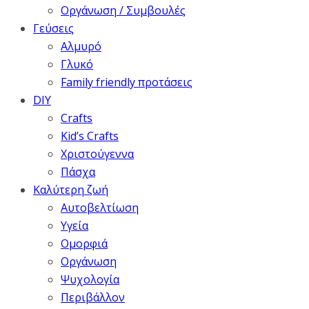
Οργάνωση / Συμβουλές
Γεύσεις
Αλμυρό
Γλυκό
Family friendly προτάσεις
DIY
Crafts
Kid’s Crafts
Χριστούγεννα
Πάσχα
Καλύτερη ζωή
Αυτοβελτίωση
Υγεία
Ομορφιά
Οργάνωση
Ψυχολογία
Περιβάλλον