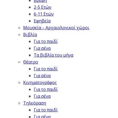
Βρέφη
2-5 Ετών
6-11 Ετών
Εφηβεία
Μουσεία – Αρχαιολογικοί χώροι
Βιβλία
Για το παιδί
Για σένα
Τα βιβλία του μήνα
Θέατρο
Για το παιδί
Για σένα
Κινηματογράφος
Για το παιδί
Για σένα
Τηλεόραση
Για το παιδί
Για σένα