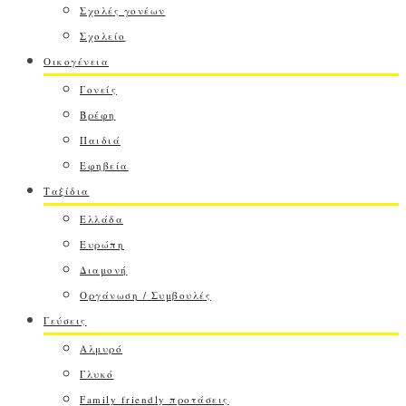
Σχολές γονέων
Σχολείο
Οικογένεια
Γονείς
Βρέφη
Παιδιά
Εφηβεία
Ταξίδια
Ελλάδα
Ευρώπη
Διαμονή
Οργάνωση / Συμβουλές
Γεύσεις
Αλμυρό
Γλυκό
Family friendly προτάσεις