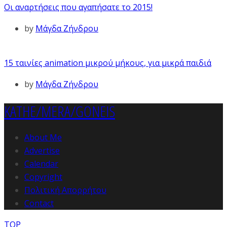
Οι αναρτήσεις που αγαπήσατε το 2015!
by
Μάγδα Ζήνδρου
15 ταινίες animation μικρού μήκους, για μικρά παιδιά
by
Μάγδα Ζήνδρου
KATHE/MERA/GONEIS
About Me
Advertise
Calendar
Copyright
Πολιτική Απορρήτου
Contact
TOP