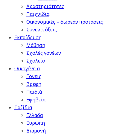
Δραστηριότητες
Παιχνίδια
Οικονομικές – δωρεάν προτάσεις
Συνεντεύξεις
Εκπαίδευση
Μάθηση
Σχολές γονέων
Σχολείο
Οικογένεια
Γονείς
Βρέφη
Παιδιά
Εφηβεία
Ταξίδια
Ελλάδα
Ευρώπη
Διαμονή