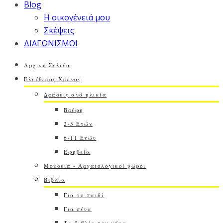
Blog
Η οικογένειά μου
Σκέψεις
ΔΙΑΓΩΝΙΣΜΟΙ
Αρχική Σελίδα
Ελεύθερος Χρόνος
Δράσεις ανά ηλικία
Βρέφη
2-5 Ετών
6-11 Ετών
Εφηβεία
Μουσεία - Αρχαιολογικοί χώροι
Βιβλία
Για το παιδί
Για σένα
Τα βιβλία του μήνα