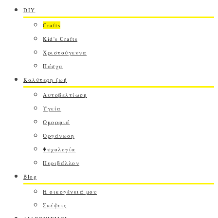
DIY
Crafts
Kid's Crafts
Χριστούγεννα
Πάσχα
Καλύτερη ζωή
Αυτοβελτίωση
Υγεία
Ομορφιά
Οργάνωση
Ψυχολογία
Περιβάλλον
Blog
Η οικογένειά μου
Σκέψεις