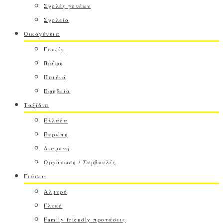
Σχολές γονέων
Σχολείο
Οικογένεια
Γονείς
Βρέφη
Παιδιά
Εφηβεία
Ταξίδια
Ελλάδα
Ευρώπη
Διαμονή
Οργάνωση / Συμβουλές
Γεύσεις
Αλμυρό
Γλυκό
Family friendly προτάσεις