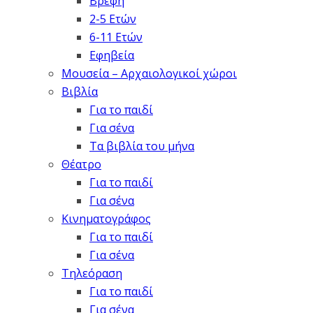
Βρέφη
2-5 Ετών
6-11 Ετών
Εφηβεία
Μουσεία – Αρχαιολογικοί χώροι
Βιβλία
Για το παιδί
Για σένα
Τα βιβλία του μήνα
Θέατρο
Για το παιδί
Για σένα
Κινηματογράφος
Για το παιδί
Για σένα
Τηλεόραση
Για το παιδί
Για σένα