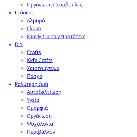
Οργάνωση / Συμβουλές
Γεύσεις
Αλμυρό
Γλυκό
Family friendly προτάσεις
DIY
Crafts
Kid’s Crafts
Χριστούγεννα
Πάσχα
Καλύτερη ζωή
Αυτοβελτίωση
Υγεία
Ομορφιά
Οργάνωση
Ψυχολογία
Περιβάλλον