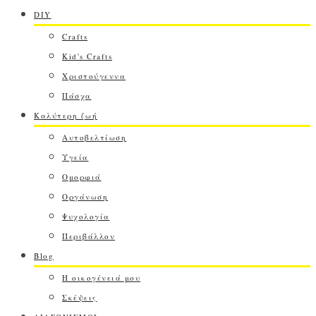
DIY
Crafts
Kid's Crafts
Χριστούγεννα
Πάσχα
Καλύτερη ζωή
Αυτοβελτίωση
Υγεία
Ομορφιά
Οργάνωση
Ψυχολογία
Περιβάλλον
Blog
Η οικογένειά μου
Σκέψεις