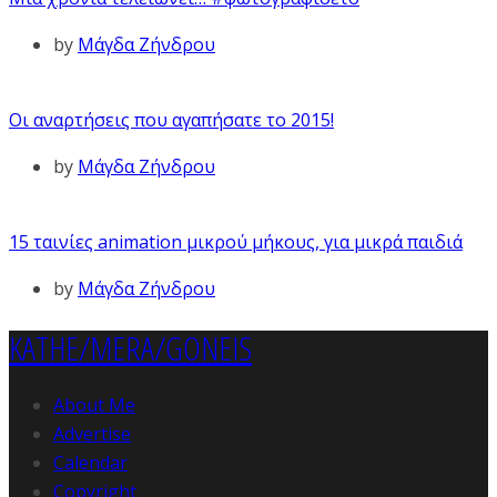
by
Μάγδα Ζήνδρου
Οι αναρτήσεις που αγαπήσατε το 2015!
by
Μάγδα Ζήνδρου
15 ταινίες animation μικρού μήκους, για μικρά παιδιά
by
Μάγδα Ζήνδρου
KATHE/MERA/GONEIS
About Me
Advertise
Calendar
Copyright