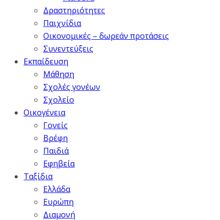
Δραστηριότητες
Παιχνίδια
Οικονομικές – δωρεάν προτάσεις
Συνεντεύξεις
Εκπαίδευση
Μάθηση
Σχολές γονέων
Σχολείο
Οικογένεια
Γονείς
Βρέφη
Παιδιά
Εφηβεία
Ταξίδια
Ελλάδα
Ευρώπη
Διαμονή