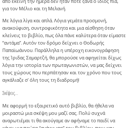
από εκείνη την ημέρα δεν ήταν ποτέ ξανά ο ίδιος πια,
για τον Μέλιο και τη Μελανή.
Με λόγια λίγα και απλά. Λόγια γεμάτα προσμονή,
ανακούφιση, συντροφικότητα και μια αίσθηση όταν
κλείνεις το βιβλίο, πως όλα πάνε καλύτερα όταν είμαστε
“αντάμα”. Αυτόν τον δρόμο δείχνει ο Θοδωρής
Παπαϊωάννου. Παράλληλα η υπέροχη εικονογράφηση
της Ίριδας Σαμαρτζή, θα μπορούσε να αφηγείται δίχως
λόγια την ιστορία των πρωταγωνιστών, να μας δείχνει
τους χώρους που περπάτησαν και τον χρόνο που τους
αγκάλιαζε σ’ όλη τους τη διαδρομή!
Σκέψεις…
Με αφορμή το εξαιρετικό αυτό βιβλίο, θα ήθελα να
μοιραστώ μια σκέψη μου μαζί σας. Πολύ συχνά
αναρωτιέμαι τι θα ακούγαμε αν αφήναμε το παιδί να
κάνει μια πρώτη “ανάγνωση” του βιβλίου, πριν καν