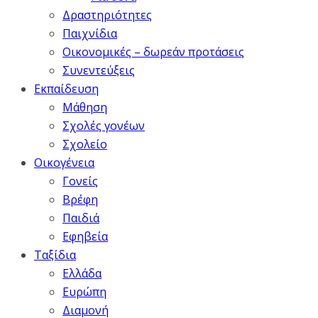
Δραστηριότητες
Παιχνίδια
Οικονομικές – δωρεάν προτάσεις
Συνεντεύξεις
Εκπαίδευση
Μάθηση
Σχολές γονέων
Σχολείο
Οικογένεια
Γονείς
Βρέφη
Παιδιά
Εφηβεία
Ταξίδια
Ελλάδα
Ευρώπη
Διαμονή