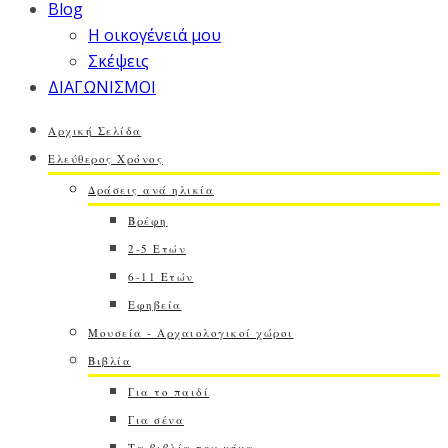
Blog
Η οικογένειά μου
Σκέψεις
ΔΙΑΓΩΝΙΣΜΟΙ
Αρχική Σελίδα
Ελεύθερος Χρόνος
Δράσεις ανά ηλικία
Βρέφη
2-5 Ετών
6-11 Ετών
Εφηβεία
Μουσεία - Αρχαιολογικοί χώροι
Βιβλία
Για το παιδί
Για σένα
Τα βιβλία του μήνα