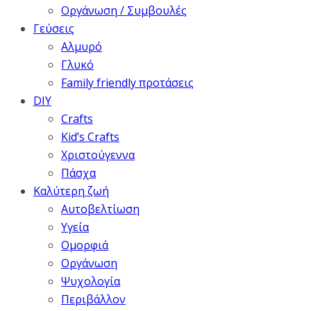
Οργάνωση / Συμβουλές
Γεύσεις
Αλμυρό
Γλυκό
Family friendly προτάσεις
DIY
Crafts
Kid’s Crafts
Χριστούγεννα
Πάσχα
Καλύτερη ζωή
Αυτοβελτίωση
Υγεία
Ομορφιά
Οργάνωση
Ψυχολογία
Περιβάλλον