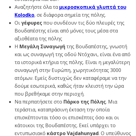
Αναζητήστε όλα τα
μικροσκοπικά γλυπτά του
Kolodko
, σε διάφορα σημεία της πόλης.
Οι
γέφυρες
που συνδέουν τις δύο πλευρές της
Βουδαπέστης είναι από μόνες τους μέσα στα
αξιοθέατα της πόλης
Η
Μεγάλη Συναγωγή
της Βουδαπέστης, γνωστή
και ως συναγωγή της οδού Ντόχανι, είναι ένα από
τα ιστορικά κτήρια της πόλης. Είναι η μεγαλύτερη
συναγωγή στην Ευρώπη, χωρητικότητας 3000
ατόμων. Εμείς δυστυχώς δεν καταφέραμε να την
δούμε εσωτερικά, καθώς ήταν κλειστή την ώρα
που βρεθήκαμε στην περιοχή.
Να περπατήσετε στο
Πάρκο της Πόλης
. Μια
τεράστια, καταπράσινη έκταση την οποία
επισκέπτονται τόσο οι επισκέπτες όσο και οι
κάτοικοι της Βουδαπέστης. Εκεί υπάρχει το
εντυπωσιακό
κάστρο Vajdahunyad
. Ο υπεύθυνος