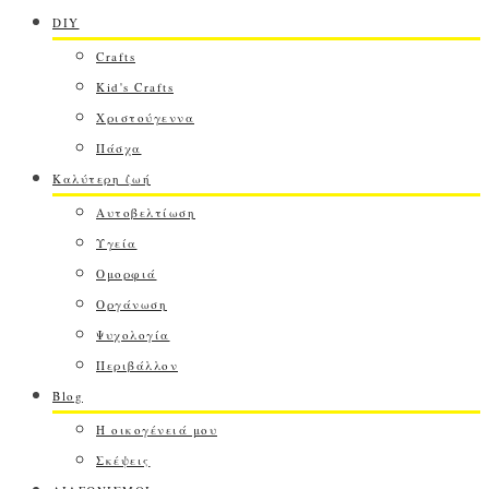
DIY
Crafts
Kid's Crafts
Χριστούγεννα
Πάσχα
Καλύτερη ζωή
Αυτοβελτίωση
Υγεία
Ομορφιά
Οργάνωση
Ψυχολογία
Περιβάλλον
Blog
Η οικογένειά μου
Σκέψεις