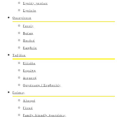
Σχολές γονέων
Σχολείο
Οικογένεια
Γονείς
Βρέφη
Παιδιά
Εφηβεία
Ταξίδια
Ελλάδα
Ευρώπη
Διαμονή
Οργάνωση / Συμβουλές
Γεύσεις
Αλμυρό
Γλυκό
Family friendly προτάσεις