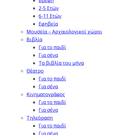
Βρέφη
2-5 Ετών
6-11 Ετών
Εφηβεία
Μουσεία – Αρχαιολογικοί χώροι
Βιβλία
Για το παιδί
Για σένα
Τα βιβλία του μήνα
Θέατρο
Για το παιδί
Για σένα
Κινηματογράφος
Για το παιδί
Για σένα
Τηλεόραση
Για το παιδί
Για σένα