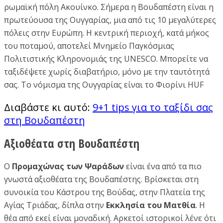
ρωμαϊκή πόλη Ακουίνκο. Σήμερα η Βουδαπέστη είναι η
πρωτεύουσα της Ουγγαρίας, μια από τις 10 μεγαλύτερες
πόλεις στην Ευρώπη. Η κεντρική περιοχή, κατά μήκος
του ποταμού, αποτελεί Μνημείο Παγκόσμιας
Πολιτιστικής Κληρονομιάς της UNESCO. Μπορείτε να
ταξιδέψετε χωρίς διαβατήριο, μόνο με την ταυτότητά
σας. Το νόμισμα της Ουγγαρίας είναι το Φιορίνι HUF
Διαβάστε κι αυτό:
9+1 tips για το ταξίδι σας
στη Βουδαπέστη
Αξιοθέατα στη Βουδαπέστη
Ο
Προμαχώνας των Ψαράδων
είναι ένα από τα πιο
γνωστά αξιοθέατα της Βουδαπέστης. Βρίσκεται στη
συνοικία του Κάστρου της Βούδας, στην Πλατεία της
Αγίας Τριάδας, δίπλα στην
Εκκλησία του Ματθία
. Η
θέα από εκεί είναι μοναδική. Αρκετοί ιστορικοί λένε ότι