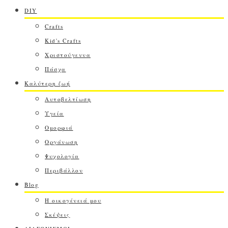
DIY
Crafts
Kid's Crafts
Χριστούγεννα
Πάσχα
Καλύτερη ζωή
Αυτοβελτίωση
Υγεία
Ομορφιά
Οργάνωση
Ψυχολογία
Περιβάλλον
Blog
Η οικογένειά μου
Σκέψεις