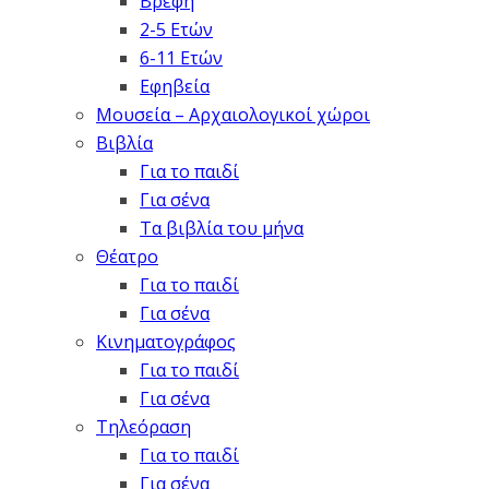
Βρέφη
2-5 Ετών
6-11 Ετών
Εφηβεία
Μουσεία – Αρχαιολογικοί χώροι
Βιβλία
Για το παιδί
Για σένα
Τα βιβλία του μήνα
Θέατρο
Για το παιδί
Για σένα
Κινηματογράφος
Για το παιδί
Για σένα
Τηλεόραση
Για το παιδί
Για σένα