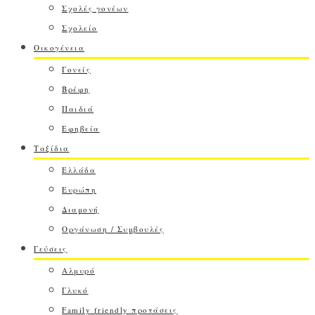
Σχολές γονέων
Σχολείο
Οικογένεια
Γονείς
Βρέφη
Παιδιά
Εφηβεία
Ταξίδια
Ελλάδα
Ευρώπη
Διαμονή
Οργάνωση / Συμβουλές
Γεύσεις
Αλμυρό
Γλυκό
Family friendly προτάσεις