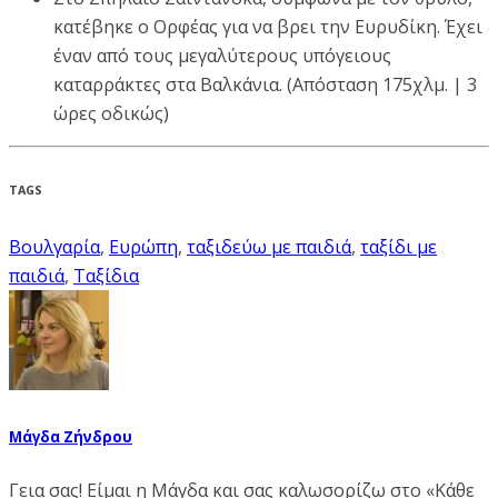
κατέβηκε ο Ορφέας για να βρει την Ευρυδίκη. Έχει
έναν από τους μεγαλύτερους υπόγειους
καταρράκτες στα Βαλκάνια. (Απόσταση 175χλμ. | 3
ώρες οδικώς)
TAGS
Βουλγαρία
,
Ευρώπη
,
ταξιδεύω με παιδιά
,
ταξίδι με
παιδιά
,
Ταξίδια
Μάγδα Ζήνδρου
Γεια σας! Είμαι η Μάγδα και σας καλωσορίζω στο «Κάθε