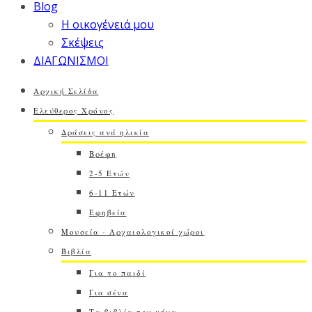
Blog
Η οικογένειά μου
Σκέψεις
ΔΙΑΓΩΝΙΣΜΟΙ
Αρχική Σελίδα
Ελεύθερος Χρόνος
Δράσεις ανά ηλικία
Βρέφη
2-5 Ετών
6-11 Ετών
Εφηβεία
Μουσεία - Αρχαιολογικοί χώροι
Βιβλία
Για το παιδί
Για σένα
Τα βιβλία του μήνα