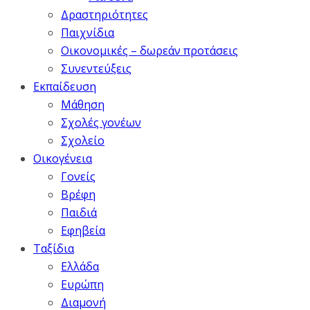
Δραστηριότητες
Παιχνίδια
Οικονομικές – δωρεάν προτάσεις
Συνεντεύξεις
Εκπαίδευση
Μάθηση
Σχολές γονέων
Σχολείο
Οικογένεια
Γονείς
Βρέφη
Παιδιά
Εφηβεία
Ταξίδια
Ελλάδα
Ευρώπη
Διαμονή