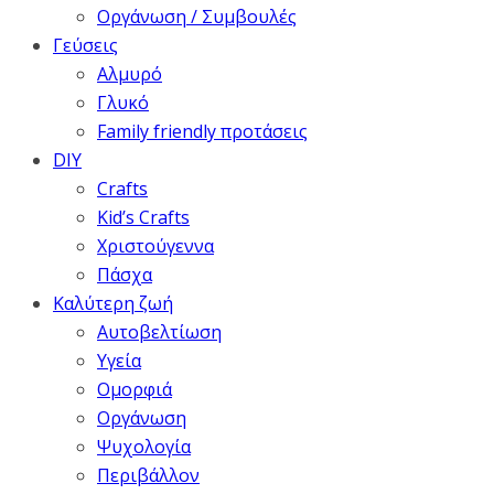
Οργάνωση / Συμβουλές
Γεύσεις
Αλμυρό
Γλυκό
Family friendly προτάσεις
DIY
Crafts
Kid’s Crafts
Χριστούγεννα
Πάσχα
Καλύτερη ζωή
Αυτοβελτίωση
Υγεία
Ομορφιά
Οργάνωση
Ψυχολογία
Περιβάλλον