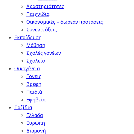
Δραστηριότητες
Παιχνίδια
Οικονομικές – δωρεάν προτάσεις
Συνεντεύξεις
Εκπαίδευση
Μάθηση
Σχολές γονέων
Σχολείο
Οικογένεια
Γονείς
Βρέφη
Παιδιά
Εφηβεία
Ταξίδια
Ελλάδα
Ευρώπη
Διαμονή