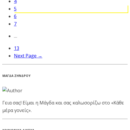
4
5
6
7
…
13
Next Page →
ΜΑΓΔΑ ΖΗΝΔΡΟΥ
Γεια σας! Είμαι η Μάγδα και σας καλωσορίζω στο «Κάθε
μέρα γονείς».