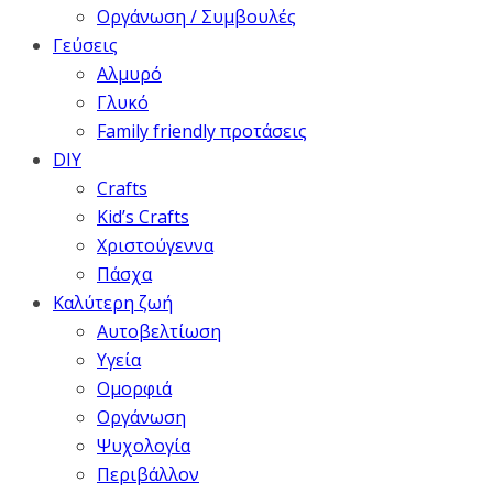
Οργάνωση / Συμβουλές
Γεύσεις
Αλμυρό
Γλυκό
Family friendly προτάσεις
DIY
Crafts
Kid’s Crafts
Χριστούγεννα
Πάσχα
Καλύτερη ζωή
Αυτοβελτίωση
Υγεία
Ομορφιά
Οργάνωση
Ψυχολογία
Περιβάλλον