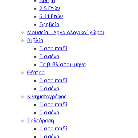
Βρέφη
2-5 Ετών
6-11 Ετών
Εφηβεία
Μουσεία – Αρχαιολογικοί χώροι
Βιβλία
Για το παιδί
Για σένα
Τα βιβλία του μήνα
Θέατρο
Για το παιδί
Για σένα
Κινηματογράφος
Για το παιδί
Για σένα
Τηλεόραση
Για το παιδί
Για σένα