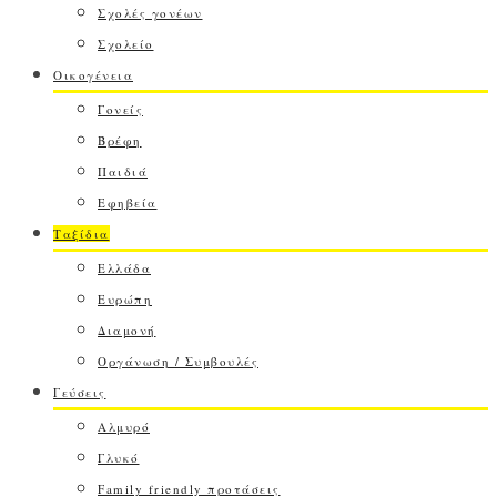
Σχολές γονέων
Σχολείο
Οικογένεια
Γονείς
Βρέφη
Παιδιά
Εφηβεία
Ταξίδια
Ελλάδα
Ευρώπη
Διαμονή
Οργάνωση / Συμβουλές
Γεύσεις
Αλμυρό
Γλυκό
Family friendly προτάσεις