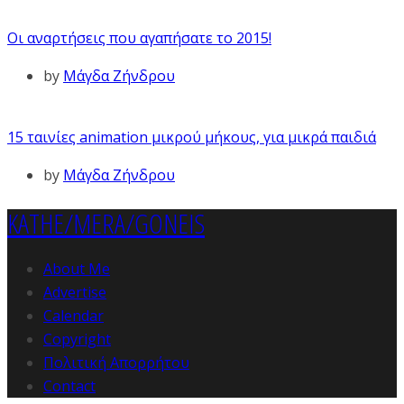
Οι αναρτήσεις που αγαπήσατε το 2015!
by
Μάγδα Ζήνδρου
15 ταινίες animation μικρού μήκους, για μικρά παιδιά
by
Μάγδα Ζήνδρου
KATHE/MERA/GONEIS
About Me
Advertise
Calendar
Copyright
Πολιτική Απορρήτου
Contact