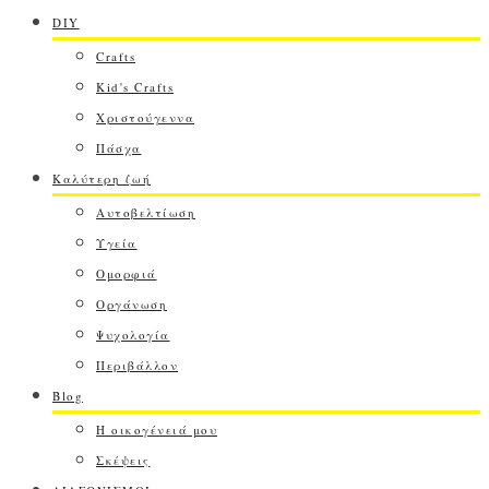
DIY
Crafts
Kid's Crafts
Χριστούγεννα
Πάσχα
Καλύτερη ζωή
Αυτοβελτίωση
Υγεία
Ομορφιά
Οργάνωση
Ψυχολογία
Περιβάλλον
Blog
Η οικογένειά μου
Σκέψεις