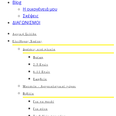
Blog
Η οικογένειά μου
Σκέψεις
ΔΙΑΓΩΝΙΣΜΟΙ
Αρχική Σελίδα
Ελεύθερος Χρόνος
Δράσεις ανά ηλικία
Βρέφη
2-5 Ετών
6-11 Ετών
Εφηβεία
Μουσεία - Αρχαιολογικοί χώροι
Βιβλία
Για το παιδί
Για σένα
Τα βιβλία του μήνα