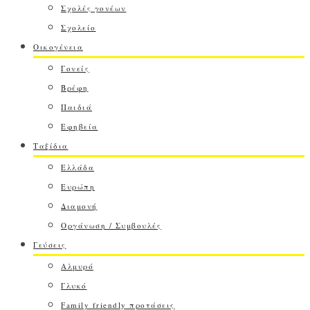
Σχολές γονέων
Σχολείο
Οικογένεια
Γονείς
Βρέφη
Παιδιά
Εφηβεία
Ταξίδια
Ελλάδα
Ευρώπη
Διαμονή
Οργάνωση / Συμβουλές
Γεύσεις
Αλμυρό
Γλυκό
Family friendly προτάσεις