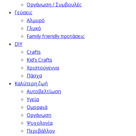
Οργάνωση / Συμβουλές
Γεύσεις
Αλμυρό
Γλυκό
Family friendly προτάσεις
DIY
Crafts
Kid’s Crafts
Χριστούγεννα
Πάσχα
Καλύτερη ζωή
Αυτοβελτίωση
Υγεία
Ομορφιά
Οργάνωση
Ψυχολογία
Περιβάλλον