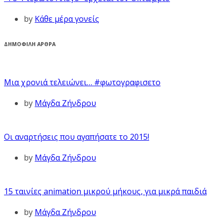
by
Κάθε μέρα γονείς
ΔΗΜΟΦΙΛΗ ΑΡΘΡΑ
Μια χρονιά τελειώνει… #φωτογραφισετο
by
Μάγδα Ζήνδρου
Οι αναρτήσεις που αγαπήσατε το 2015!
by
Μάγδα Ζήνδρου
15 ταινίες animation μικρού μήκους, για μικρά παιδιά
by
Μάγδα Ζήνδρου