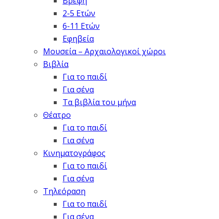
Βρέφη
2-5 Ετών
6-11 Ετών
Εφηβεία
Μουσεία – Αρχαιολογικοί χώροι
Βιβλία
Για το παιδί
Για σένα
Τα βιβλία του μήνα
Θέατρο
Για το παιδί
Για σένα
Κινηματογράφος
Για το παιδί
Για σένα
Τηλεόραση
Για το παιδί
Για σένα