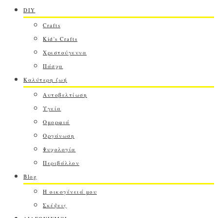
DIY
Crafts
Kid's Crafts
Χριστούγεννα
Πάσχα
Καλύτερη ζωή
Αυτοβελτίωση
Υγεία
Ομορφιά
Οργάνωση
Ψυχολογία
Περιβάλλον
Blog
Η οικογένειά μου
Σκέψεις