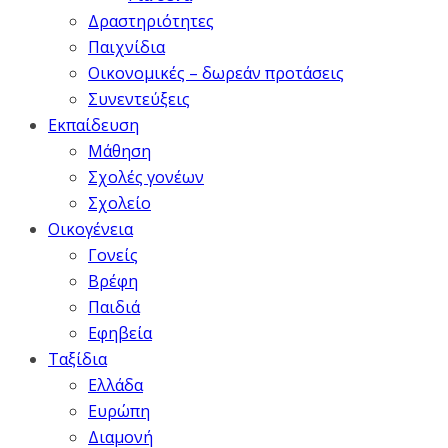
Δραστηριότητες
Παιχνίδια
Οικονομικές – δωρεάν προτάσεις
Συνεντεύξεις
Εκπαίδευση
Μάθηση
Σχολές γονέων
Σχολείο
Οικογένεια
Γονείς
Βρέφη
Παιδιά
Εφηβεία
Ταξίδια
Ελλάδα
Ευρώπη
Διαμονή