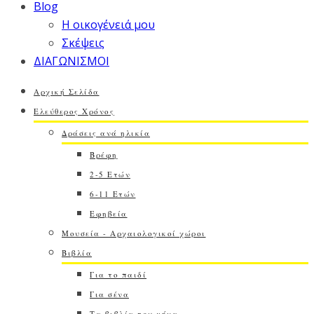
Blog
Η οικογένειά μου
Σκέψεις
ΔΙΑΓΩΝΙΣΜΟΙ
Αρχική Σελίδα
Ελεύθερος Χρόνος
Δράσεις ανά ηλικία
Βρέφη
2-5 Ετών
6-11 Ετών
Εφηβεία
Μουσεία - Αρχαιολογικοί χώροι
Βιβλία
Για το παιδί
Για σένα
Τα βιβλία του μήνα