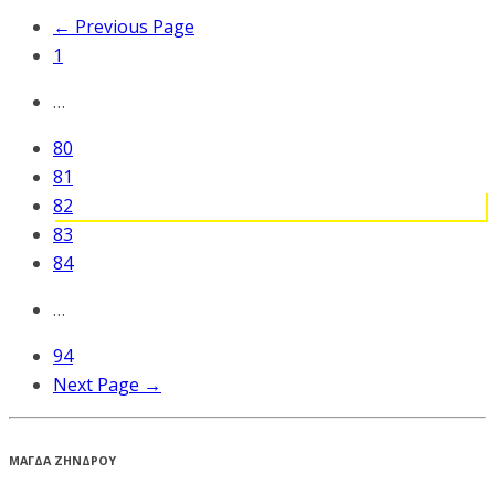
← Previous Page
1
…
80
81
82
83
84
…
94
Next Page →
ΜΑΓΔΑ ΖΗΝΔΡΟΥ