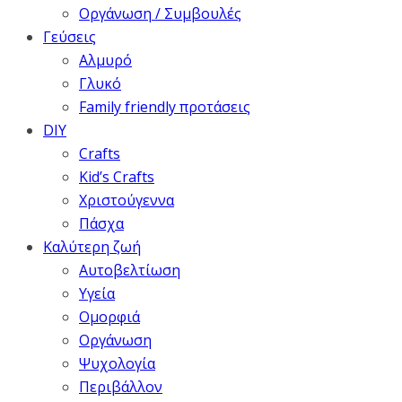
Οργάνωση / Συμβουλές
Γεύσεις
Αλμυρό
Γλυκό
Family friendly προτάσεις
DIY
Crafts
Kid’s Crafts
Χριστούγεννα
Πάσχα
Καλύτερη ζωή
Αυτοβελτίωση
Υγεία
Ομορφιά
Οργάνωση
Ψυχολογία
Περιβάλλον