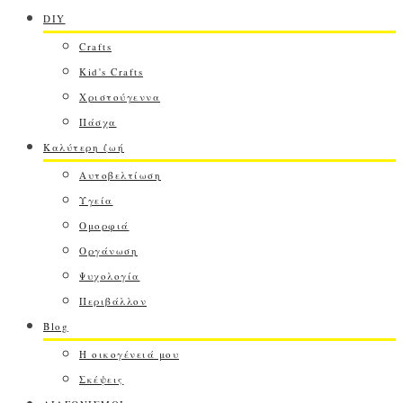
DIY
Crafts
Kid's Crafts
Χριστούγεννα
Πάσχα
Καλύτερη ζωή
Αυτοβελτίωση
Υγεία
Ομορφιά
Οργάνωση
Ψυχολογία
Περιβάλλον
Blog
Η οικογένειά μου
Σκέψεις