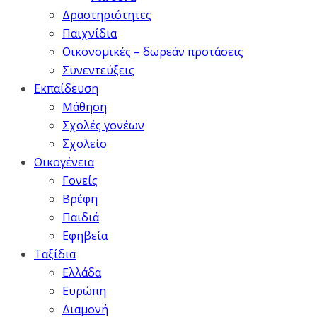
Δραστηριότητες
Παιχνίδια
Οικονομικές – δωρεάν προτάσεις
Συνεντεύξεις
Εκπαίδευση
Μάθηση
Σχολές γονέων
Σχολείο
Οικογένεια
Γονείς
Βρέφη
Παιδιά
Εφηβεία
Ταξίδια
Ελλάδα
Ευρώπη
Διαμονή