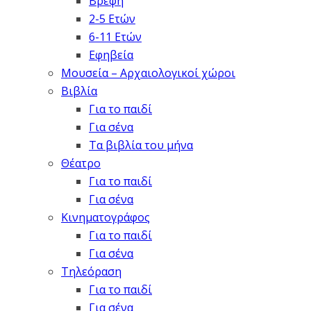
Βρέφη
2-5 Ετών
6-11 Ετών
Εφηβεία
Μουσεία – Αρχαιολογικοί χώροι
Βιβλία
Για το παιδί
Για σένα
Τα βιβλία του μήνα
Θέατρο
Για το παιδί
Για σένα
Κινηματογράφος
Για το παιδί
Για σένα
Τηλεόραση
Για το παιδί
Για σένα