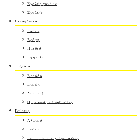
Σχολές γονέων
Σχολείο
Οικογένεια
Γονείς
Βρέφη
Παιδιά
Εφηβεία
Ταξίδια
Ελλάδα
Ευρώπη
Διαμονή
Οργάνωση / Συμβουλές
Γεύσεις
Αλμυρό
Γλυκό
Family friendly προτάσεις