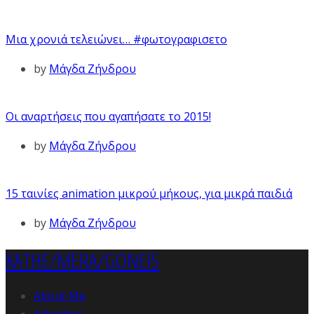
Μια χρονιά τελειώνει… #φωτογραφισετο
by
Μάγδα Ζήνδρου
Οι αναρτήσεις που αγαπήσατε το 2015!
by
Μάγδα Ζήνδρου
15 ταινίες animation μικρού μήκους, για μικρά παιδιά
by
Μάγδα Ζήνδρου
KATHE/MERA/GONEIS
About Me