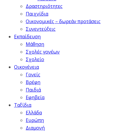
Δραστηριότητες
Παιχνίδια
Οικονομικές – δωρεάν προτάσεις
Συνεντεύξεις
Εκπαίδευση
Μάθηση
Σχολές γονέων
Σχολείο
Οικογένεια
Γονείς
Βρέφη
Παιδιά
Εφηβεία
Ταξίδια
Ελλάδα
Ευρώπη
Διαμονή