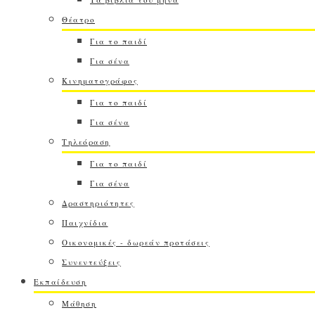
Θέατρο
Για το παιδί
Για σένα
Κινηματογράφος
Για το παιδί
Για σένα
Τηλεόραση
Για το παιδί
Για σένα
Δραστηριότητες
Παιχνίδια
Οικονομικές - δωρεάν προτάσεις
Συνεντεύξεις
Εκπαίδευση
Μάθηση