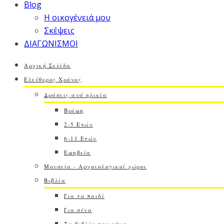
Blog
Η οικογένειά μου
Σκέψεις
ΔΙΑΓΩΝΙΣΜΟΙ
Αρχική Σελίδα
Ελεύθερος Χρόνος
Δράσεις ανά ηλικία
Βρέφη
2-5 Ετών
6-11 Ετών
Εφηβεία
Μουσεία - Αρχαιολογικοί χώροι
Βιβλία
Για το παιδί
Για σένα
Τα βιβλία του μήνα