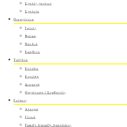
Σχολές γονέων
Σχολείο
Οικογένεια
Γονείς
Βρέφη
Παιδιά
Εφηβεία
Ταξίδια
Ελλάδα
Ευρώπη
Διαμονή
Οργάνωση / Συμβουλές
Γεύσεις
Αλμυρό
Γλυκό
Family friendly προτάσεις