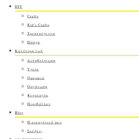
DIY
Crafts
Kid's Crafts
Χριστούγεννα
Πάσχα
Καλύτερη ζωή
Αυτοβελτίωση
Υγεία
Ομορφιά
Οργάνωση
Ψυχολογία
Περιβάλλον
Blog
Η οικογένειά μου
Σκέψεις