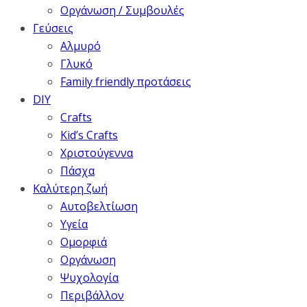
Οργάνωση / Συμβουλές
Γεύσεις
Αλμυρό
Γλυκό
Family friendly προτάσεις
DIY
Crafts
Kid’s Crafts
Χριστούγεννα
Πάσχα
Καλύτερη ζωή
Αυτοβελτίωση
Υγεία
Ομορφιά
Οργάνωση
Ψυχολογία
Περιβάλλον