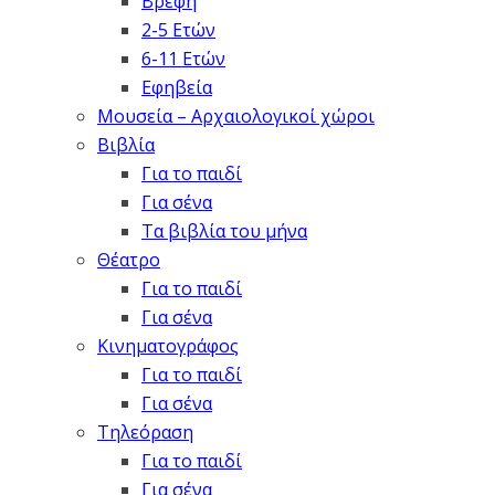
Βρέφη
2-5 Ετών
6-11 Ετών
Εφηβεία
Μουσεία – Αρχαιολογικοί χώροι
Βιβλία
Για το παιδί
Για σένα
Τα βιβλία του μήνα
Θέατρο
Για το παιδί
Για σένα
Κινηματογράφος
Για το παιδί
Για σένα
Τηλεόραση
Για το παιδί
Για σένα