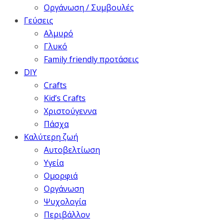
Οργάνωση / Συμβουλές
Γεύσεις
Αλμυρό
Γλυκό
Family friendly προτάσεις
DIY
Crafts
Kid’s Crafts
Χριστούγεννα
Πάσχα
Καλύτερη ζωή
Αυτοβελτίωση
Υγεία
Ομορφιά
Οργάνωση
Ψυχολογία
Περιβάλλον