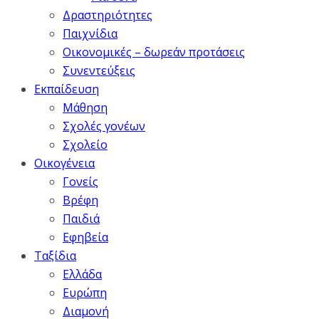
Δραστηριότητες
Παιχνίδια
Οικονομικές – δωρεάν προτάσεις
Συνεντεύξεις
Εκπαίδευση
Μάθηση
Σχολές γονέων
Σχολείο
Οικογένεια
Γονείς
Βρέφη
Παιδιά
Εφηβεία
Ταξίδια
Ελλάδα
Ευρώπη
Διαμονή