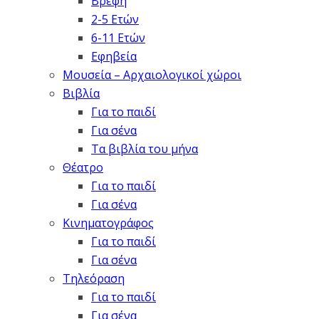
Βρέφη
2-5 Ετών
6-11 Ετών
Εφηβεία
Μουσεία – Αρχαιολογικοί χώροι
Βιβλία
Για το παιδί
Για σένα
Τα βιβλία του μήνα
Θέατρο
Για το παιδί
Για σένα
Κινηματογράφος
Για το παιδί
Για σένα
Τηλεόραση
Για το παιδί
Για σένα