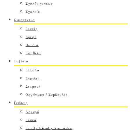
Σχολές γονέων
Σχολείο
Οικογένεια
Γονείς
Βρέφη
Παιδιά
Εφηβεία
Ταξίδια
Ελλάδα
Ευρώπη
Διαμονή
Οργάνωση / Συμβουλές
Γεύσεις
Αλμυρό
Γλυκό
Family friendly προτάσεις