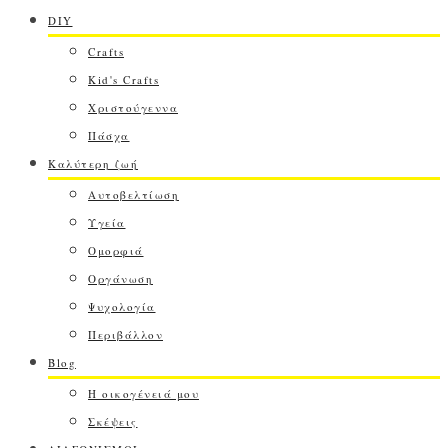
DIY
Crafts
Kid's Crafts
Χριστούγεννα
Πάσχα
Καλύτερη ζωή
Αυτοβελτίωση
Υγεία
Ομορφιά
Οργάνωση
Ψυχολογία
Περιβάλλον
Blog
Η οικογένειά μου
Σκέψεις