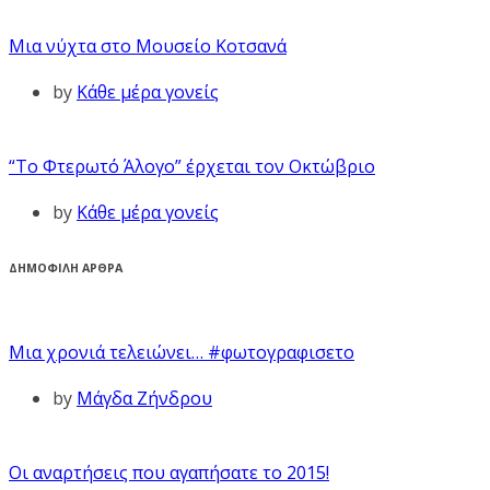
Μια νύχτα στο Μουσείο Κοτσανά
by
Κάθε μέρα γονείς
“Το Φτερωτό Άλογο” έρχεται τον Οκτώβριο
by
Κάθε μέρα γονείς
ΔΗΜΟΦΙΛΗ ΑΡΘΡΑ
Μια χρονιά τελειώνει… #φωτογραφισετο
by
Μάγδα Ζήνδρου
Οι αναρτήσεις που αγαπήσατε το 2015!