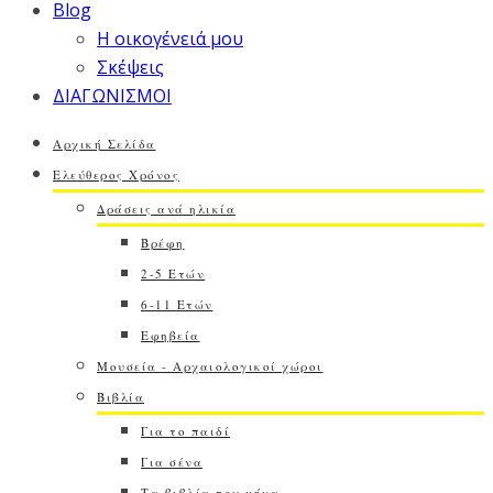
Blog
Η οικογένειά μου
Σκέψεις
ΔΙΑΓΩΝΙΣΜΟΙ
Αρχική Σελίδα
Ελεύθερος Χρόνος
Δράσεις ανά ηλικία
Βρέφη
2-5 Ετών
6-11 Ετών
Εφηβεία
Μουσεία - Αρχαιολογικοί χώροι
Βιβλία
Για το παιδί
Για σένα
Τα βιβλία του μήνα