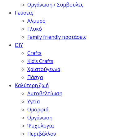
Οργάνωση / Συμβουλές
Γεύσεις
Αλμυρό
Γλυκό
Family friendly προτάσεις
DIY
Crafts
Kid’s Crafts
Χριστούγεννα
Πάσχα
Καλύτερη ζωή
Αυτοβελτίωση
Υγεία
Ομορφιά
Οργάνωση
Ψυχολογία
Περιβάλλον