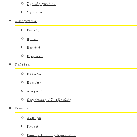
Σχολές γονέων
Σχολείο
Οικογένεια
Γονείς
Βρέφη
Παιδιά
Εφηβεία
Ταξίδια
Ελλάδα
Ευρώπη
Διαμονή
Οργάνωση / Συμβουλές
Γεύσεις
Αλμυρό
Γλυκό
Family friendly προτάσεις