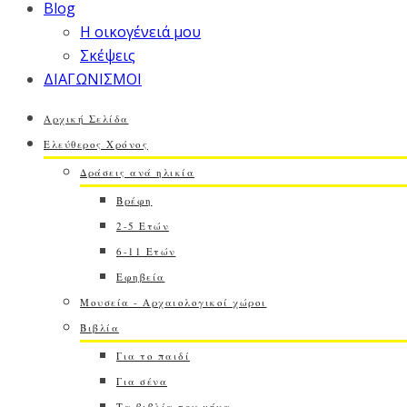
Blog
Η οικογένειά μου
Σκέψεις
ΔΙΑΓΩΝΙΣΜΟΙ
Αρχική Σελίδα
Ελεύθερος Χρόνος
Δράσεις ανά ηλικία
Βρέφη
2-5 Ετών
6-11 Ετών
Εφηβεία
Μουσεία - Αρχαιολογικοί χώροι
Βιβλία
Για το παιδί
Για σένα
Τα βιβλία του μήνα