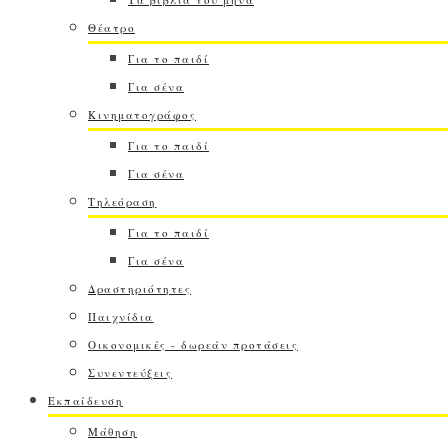
Θέατρο
Για το παιδί
Για σένα
Κινηματογράφος
Για το παιδί
Για σένα
Τηλεόραση
Για το παιδί
Για σένα
Δραστηριότητες
Παιχνίδια
Οικονομικές - δωρεάν προτάσεις
Συνεντεύξεις
Εκπαίδευση
Μάθηση