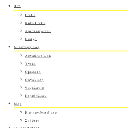
DIY
Crafts
Kid's Crafts
Χριστούγεννα
Πάσχα
Καλύτερη ζωή
Αυτοβελτίωση
Υγεία
Ομορφιά
Οργάνωση
Ψυχολογία
Περιβάλλον
Blog
Η οικογένειά μου
Σκέψεις