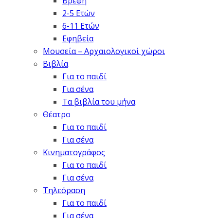
Βρέφη
2-5 Ετών
6-11 Ετών
Εφηβεία
Μουσεία – Αρχαιολογικοί χώροι
Βιβλία
Για το παιδί
Για σένα
Τα βιβλία του μήνα
Θέατρο
Για το παιδί
Για σένα
Κινηματογράφος
Για το παιδί
Για σένα
Τηλεόραση
Για το παιδί
Για σένα