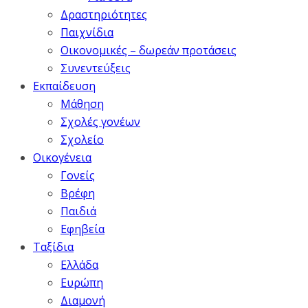
Δραστηριότητες
Παιχνίδια
Οικονομικές – δωρεάν προτάσεις
Συνεντεύξεις
Εκπαίδευση
Μάθηση
Σχολές γονέων
Σχολείο
Οικογένεια
Γονείς
Βρέφη
Παιδιά
Εφηβεία
Ταξίδια
Ελλάδα
Ευρώπη
Διαμονή