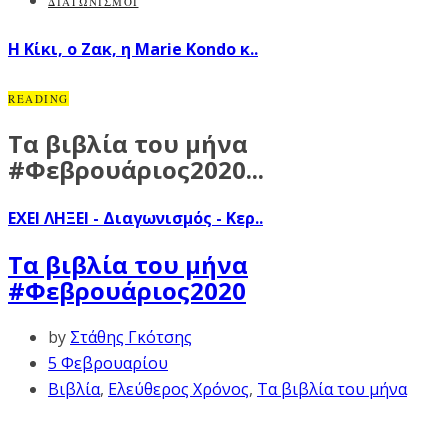
ΔΙΑΓΩΝΙΣΜΟΙ
H Κίκι, ο Ζακ, η Marie Kondo κ..
READING
Τα βιβλία του μήνα
#Φεβρουάριος2020...
ΕΧΕΙ ΛΗΞΕΙ - Διαγωνισμός - Κερ..
Τα βιβλία του μήνα
#Φεβρουάριος2020
by
Στάθης Γκότσης
5 Φεβρουαρίου
Βιβλία
,
Ελεύθερος Χρόνος
,
Τα βιβλία του μήνα