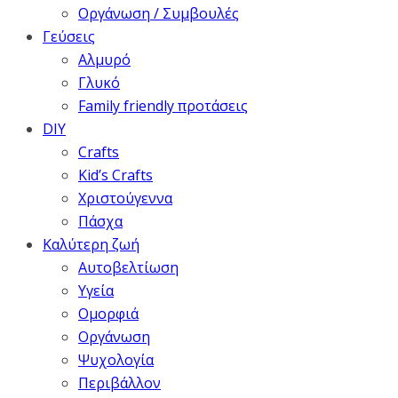
Οργάνωση / Συμβουλές
Γεύσεις
Αλμυρό
Γλυκό
Family friendly προτάσεις
DIY
Crafts
Kid’s Crafts
Χριστούγεννα
Πάσχα
Καλύτερη ζωή
Αυτοβελτίωση
Υγεία
Ομορφιά
Οργάνωση
Ψυχολογία
Περιβάλλον