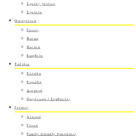
Σχολές γονέων
Σχολείο
Οικογένεια
Γονείς
Βρέφη
Παιδιά
Εφηβεία
Ταξίδια
Ελλάδα
Ευρώπη
Διαμονή
Οργάνωση / Συμβουλές
Γεύσεις
Αλμυρό
Γλυκό
Family friendly προτάσεις