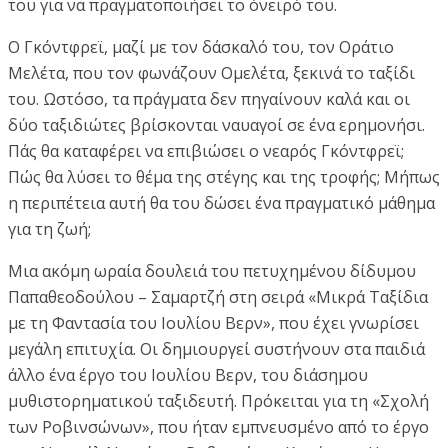
του για να πραγματοποιήσει το όνειρό του.
Ο Γκόντφρεϊ, μαζί με τον δάσκαλό του, τον Οράτιο
Μελέτα, που τον φωνάζουν Ομελέτα, ξεκινά το ταξίδι
του. Ωστόσο, τα πράγματα δεν πηγαίνουν καλά και οι
δύο ταξιδιώτες βρίσκονται ναυαγοί σε ένα ερημονήσι.
Πάς θα καταφέρει να επιβιώσει ο νεαρός Γκόντφρεϊ;
Πώς θα λύσει το θέμα της στέγης και της τροφής; Μήπως
η περιπέτεια αυτή θα του δώσει ένα πραγματικό μάθημα
για τη ζωή;
Μια ακόμη ωραία δουλειά του πετυχημένου δίδυμου
Παπαθεοδούλου – Σαμαρτζή στη σειρά «Μικρά Ταξίδια
με τη Φαντασία του Ιουλίου Βερν», που έχει γνωρίσει
μεγάλη επιτυχία. Οι δημιουργεί συστήνουν στα παιδιά
άλλο ένα έργο του Ιουλίου Βερν, του διάσημου
μυθιστορηματικού ταξιδευτή. Πρόκειται για τη «Σχολή
των Ροβινσώνων», που ήταν εμπνευσμένο από το έργο