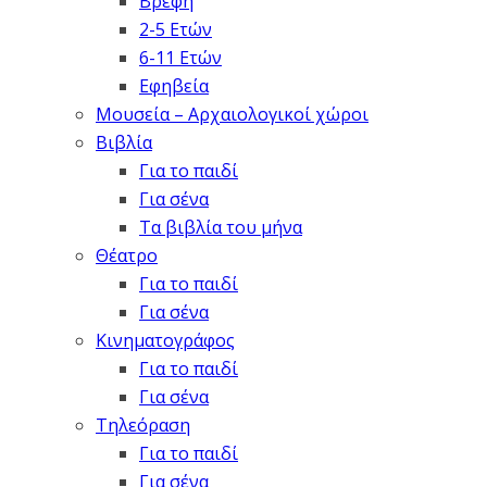
Βρέφη
2-5 Ετών
6-11 Ετών
Εφηβεία
Μουσεία – Αρχαιολογικοί χώροι
Βιβλία
Για το παιδί
Για σένα
Τα βιβλία του μήνα
Θέατρο
Για το παιδί
Για σένα
Κινηματογράφος
Για το παιδί
Για σένα
Τηλεόραση
Για το παιδί
Για σένα