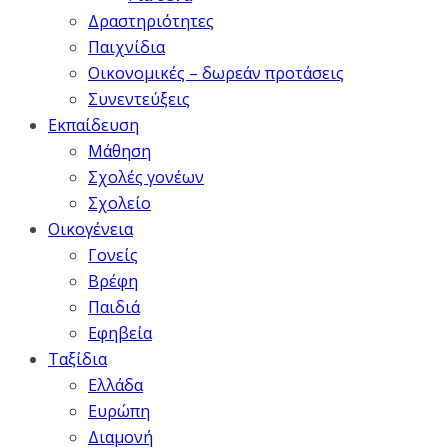
Δραστηριότητες
Παιχνίδια
Οικονομικές – δωρεάν προτάσεις
Συνεντεύξεις
Εκπαίδευση
Μάθηση
Σχολές γονέων
Σχολείο
Οικογένεια
Γονείς
Βρέφη
Παιδιά
Εφηβεία
Ταξίδια
Ελλάδα
Ευρώπη
Διαμονή