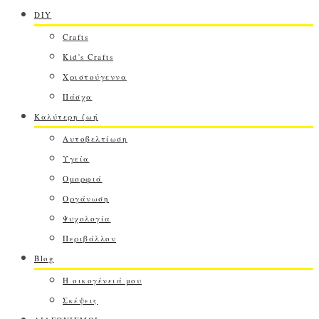
DIY
Crafts
Kid's Crafts
Χριστούγεννα
Πάσχα
Καλύτερη ζωή
Αυτοβελτίωση
Υγεία
Ομορφιά
Οργάνωση
Ψυχολογία
Περιβάλλον
Blog
Η οικογένειά μου
Σκέψεις