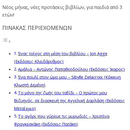
Νέος μήνας, νέες προτάσεις βιβλίων, για παιδιά από 3
ετών!
ΠΙΝΑΚΑΣ ΠΕΡΙΕΧΟΜΕΝΩΝ
Ένας τοίχος στη μέση του βιβλίου – Jon Agge
(Εκδόσεις Κλειδάριθμος)
Αμάλια – Αντώνης Παπαθεοδούλου (Εκδόσεις Ίκαρος)
Ένα πουλί στον ώμο μου – Sibylle Delacroix (Κόκκινη
Κλωστή Δεμένη)
Το μόνο της ζωής του ταξίδι – Ο πρώτος μου
Βιζυηνός, σε διασκευή της Αγγελική Δαρλάση (Εκδόσεις
Μεταίχμιο)
Το αγόρι που γύρευε τις μυρωδιές – Χριστίνα
Φραγκεσκάκη (Εκδόσεις Πατάκη)