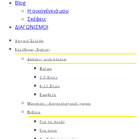
Blog
Η οικογένειά μου
Σκέψεις
ΔΙΑΓΩΝΙΣΜΟΙ
Αρχική Σελίδα
Ελεύθερος Χρόνος
Δράσεις ανά ηλικία
Βρέφη
2-5 Ετών
6-11 Ετών
Εφηβεία
Μουσεία - Αρχαιολογικοί χώροι
Βιβλία
Για το παιδί
Για σένα
Τα βιβλία του μήνα