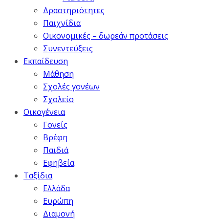
Δραστηριότητες
Παιχνίδια
Οικονομικές – δωρεάν προτάσεις
Συνεντεύξεις
Εκπαίδευση
Μάθηση
Σχολές γονέων
Σχολείο
Οικογένεια
Γονείς
Βρέφη
Παιδιά
Εφηβεία
Ταξίδια
Ελλάδα
Ευρώπη
Διαμονή