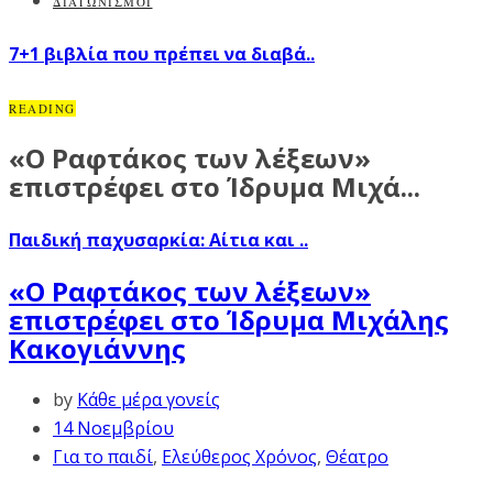
ΔΙΑΓΩΝΙΣΜΟΙ
7+1 βιβλία που πρέπει να διαβά..
READING
«O Ραφτάκος των λέξεων»
επιστρέφει στο Ίδρυμα Μιχά...
Παιδική παχυσαρκία: Αίτια και ..
«O Ραφτάκος των λέξεων»
επιστρέφει στο Ίδρυμα Μιχάλης
Κακογιάννης
by
Κάθε μέρα γονείς
14 Νοεμβρίου
Για το παιδί
,
Ελεύθερος Χρόνος
,
Θέατρο