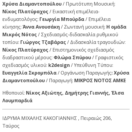
Χρύσα Διαμαντοπούλου
/ Πρωτότυπη Μουσική:
Νίκος Πλατύραχος
/ Εικαστική επιμέλεια-
ενδυματολόγος:
Γεωργία Μπούρδα
/ Επιμέλεια
κίνησης:
Άννα Ανουσάκη
/ Ζωντανή μουσική:
Η ομάδα
Μικρός Νότος
/ Σχεδιασμός-διδασκαλία ρυθμικού
τοπίου:
Γιώργος Τζαβάρας
/ Διδασκαλία τραγουδιών:
Νίκος Πλατύραχος
/ Επιστημονικός σχεδιασμός
διαδραστικού μέρους:
Φλώρα Σπύρου
/ Γραφιστικός
σχεδιασμός υλικού:
k2design
/ Υπεύθυνη Τύπου:
Ευαγγελία Σκρομπόλα
/ Οργάνωση Παραγωγής
: Χρύσα
Διαμαντοπούλου
/ Παραγωγή:
ΜΙΚΡΟΣ ΝΟΤΟΣ ΑΜΚΕ
Ηθοποιοί:
Νίκος Αξιώτης, Δημήτρης Γιαννής, Έλσα
Λουμπαρδιά
ΙΔΡΥΜΑ ΜΙΧΑΛΗΣ ΚΑΚΟΓΙΑΝΝΗΣ , Πειραιώς 206,
Tαύρος