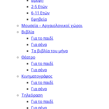
Βρέφη
2-5 Ετών
6-11 Ετών
Εφηβεία
Μουσεία – Αρχαιολογικοί χώροι
Βιβλία
Για το παιδί
Για σένα
Τα βιβλία του μήνα
Θέατρο
Για το παιδί
Για σένα
Κινηματογράφος
Για το παιδί
Για σένα
Τηλεόραση
Για το παιδί
Για σένα