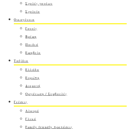
Σχολές γονέων
Σχολείο
Οικογένεια
Γονείς
Βρέφη
Παιδιά
Εφηβεία
Ταξίδια
Ελλάδα
Ευρώπη
Διαμονή
Οργάνωση / Συμβουλές
Γεύσεις
Αλμυρό
Γλυκό
Family friendly προτάσεις