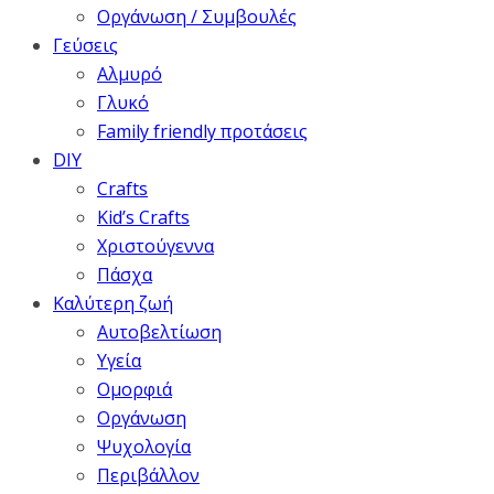
Οργάνωση / Συμβουλές
Γεύσεις
Αλμυρό
Γλυκό
Family friendly προτάσεις
DIY
Crafts
Kid’s Crafts
Χριστούγεννα
Πάσχα
Καλύτερη ζωή
Αυτοβελτίωση
Υγεία
Ομορφιά
Οργάνωση
Ψυχολογία
Περιβάλλον