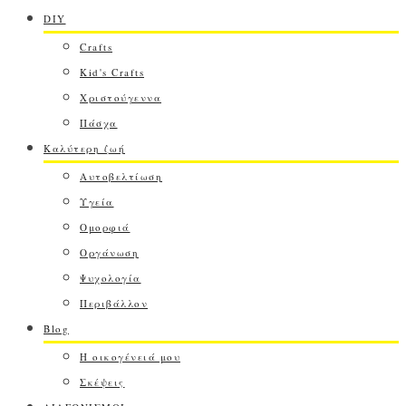
DIY
Crafts
Kid's Crafts
Χριστούγεννα
Πάσχα
Καλύτερη ζωή
Αυτοβελτίωση
Υγεία
Ομορφιά
Οργάνωση
Ψυχολογία
Περιβάλλον
Blog
Η οικογένειά μου
Σκέψεις