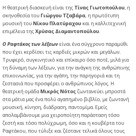
Η θεατρική διασκευή είναι της
Τίνας Γιωτοπούλου
, η
σκηνοθεσία του
Γιώργου Τζαβάρα
, η πρωτότυπη
μουσική του
Νίκου Πλατύραχου
και η καλλιτεχνική
επιμέλεια της
Χρύσας Διαμαντοπούλου
.
Ο Ραφτάκος των λέξεων
είναι ένα σύγχρονο παραμύθι
που έχει κερδίσει τις καρδιές μικρών και μεγάλων.
Τρυφερό, συγκινητικό και επίκαιρο όσο ποτέ, μιλά για
τη δύναμη των λέξεων, για την ανάγκη της ανθρώπινης
επικοινωνίας, για την αγάπη, την παρηγοριά και τη
ζεστασιά που προσφέρει ο ανθρώπινος λόγος. Η
θεατρική ομάδα
Μικρός Νότος
ζωντανεύει μπροστά
στα μάτια μας ένα πολύ αγαπημένο βιβλίο, με ζωντανή
μουσική, κίνηση, διάδραση, παντομίμα. Εμείς
απολαμβάνουμε μια χειροποίητη παράσταση τόσο
ζεστή και τόσο πολύχρωμη, όσο και η κουβέρτα του
Ραφτάκου, που τύλιξε και ζέστανε τελικά όλους τους