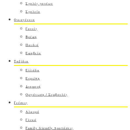
Σχολές γονέων
Σχολείο
Οικογένεια
Γονείς
Βρέφη
Παιδιά
Εφηβεία
Ταξίδια
Ελλάδα
Ευρώπη
Διαμονή
Οργάνωση / Συμβουλές
Γεύσεις
Αλμυρό
Γλυκό
Family friendly προτάσεις