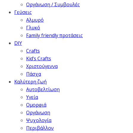
Οργάνωση / Συμβουλές
Γεύσεις
Αλμυρό
Γλυκό
Family friendly προτάσεις
DIY
Crafts
Kid’s Crafts
Χριστούγεννα
Πάσχα
Καλύτερη ζωή
Αυτοβελτίωση
Υγεία
Ομορφιά
Οργάνωση
Ψυχολογία
Περιβάλλον