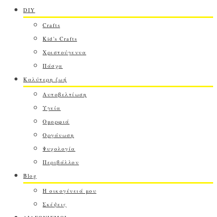
DIY
Crafts
Kid's Crafts
Χριστούγεννα
Πάσχα
Καλύτερη ζωή
Αυτοβελτίωση
Υγεία
Ομορφιά
Οργάνωση
Ψυχολογία
Περιβάλλον
Blog
Η οικογένειά μου
Σκέψεις