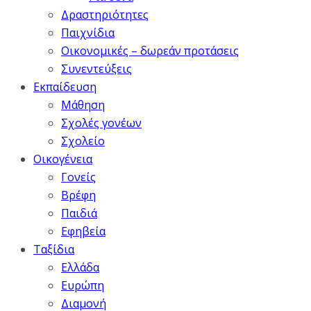
Δραστηριότητες
Παιχνίδια
Οικονομικές – δωρεάν προτάσεις
Συνεντεύξεις
Εκπαίδευση
Μάθηση
Σχολές γονέων
Σχολείο
Οικογένεια
Γονείς
Βρέφη
Παιδιά
Εφηβεία
Ταξίδια
Ελλάδα
Ευρώπη
Διαμονή