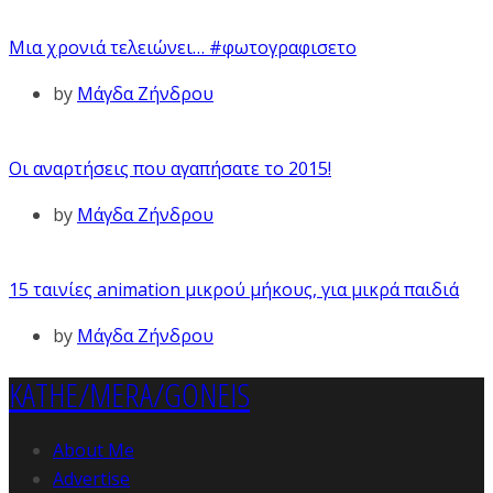
Μια χρονιά τελειώνει… #φωτογραφισετο
by
Μάγδα Ζήνδρου
Οι αναρτήσεις που αγαπήσατε το 2015!
by
Μάγδα Ζήνδρου
15 ταινίες animation μικρού μήκους, για μικρά παιδιά
by
Μάγδα Ζήνδρου
KATHE/MERA/GONEIS
About Me
Advertise