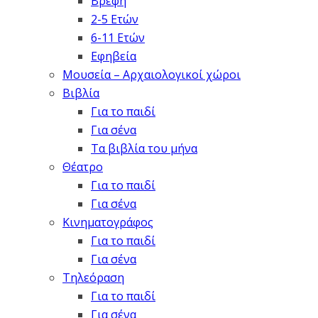
Βρέφη
2-5 Ετών
6-11 Ετών
Εφηβεία
Μουσεία – Αρχαιολογικοί χώροι
Βιβλία
Για το παιδί
Για σένα
Τα βιβλία του μήνα
Θέατρο
Για το παιδί
Για σένα
Κινηματογράφος
Για το παιδί
Για σένα
Τηλεόραση
Για το παιδί
Για σένα