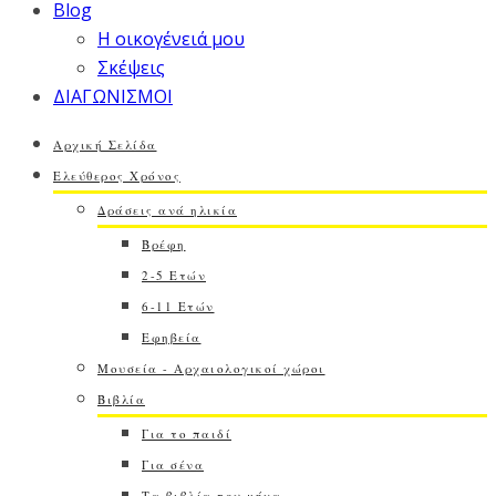
Blog
Η οικογένειά μου
Σκέψεις
ΔΙΑΓΩΝΙΣΜΟΙ
Αρχική Σελίδα
Ελεύθερος Χρόνος
Δράσεις ανά ηλικία
Βρέφη
2-5 Ετών
6-11 Ετών
Εφηβεία
Μουσεία - Αρχαιολογικοί χώροι
Βιβλία
Για το παιδί
Για σένα
Τα βιβλία του μήνα