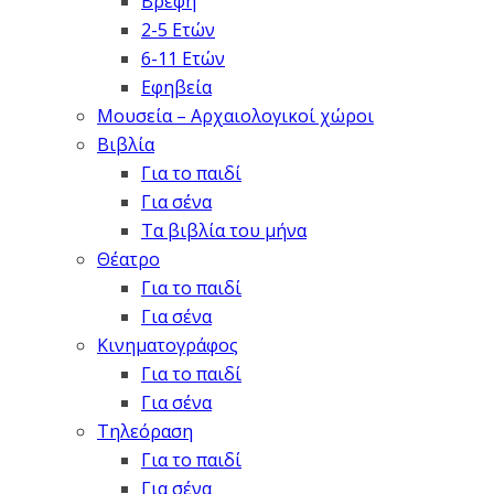
Βρέφη
2-5 Ετών
6-11 Ετών
Εφηβεία
Μουσεία – Αρχαιολογικοί χώροι
Βιβλία
Για το παιδί
Για σένα
Τα βιβλία του μήνα
Θέατρο
Για το παιδί
Για σένα
Κινηματογράφος
Για το παιδί
Για σένα
Τηλεόραση
Για το παιδί
Για σένα