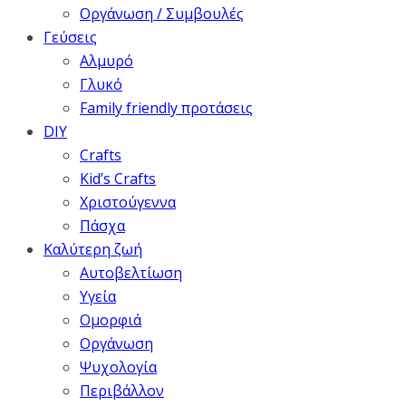
Οργάνωση / Συμβουλές
Γεύσεις
Αλμυρό
Γλυκό
Family friendly προτάσεις
DIY
Crafts
Kid’s Crafts
Χριστούγεννα
Πάσχα
Καλύτερη ζωή
Αυτοβελτίωση
Υγεία
Ομορφιά
Οργάνωση
Ψυχολογία
Περιβάλλον