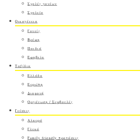
Σχολές γονέων
Σχολείο
Οικογένεια
Γονείς
Βρέφη
Παιδιά
Εφηβεία
Ταξίδια
Ελλάδα
Ευρώπη
Διαμονή
Οργάνωση / Συμβουλές
Γεύσεις
Αλμυρό
Γλυκό
Family friendly προτάσεις