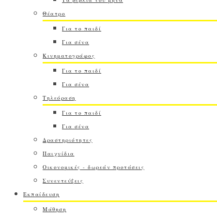
Θέατρο
Για το παιδί
Για σένα
Κινηματογράφος
Για το παιδί
Για σένα
Τηλεόραση
Για το παιδί
Για σένα
Δραστηριότητες
Παιχνίδια
Οικονομικές - δωρεάν προτάσεις
Συνεντεύξεις
Εκπαίδευση
Μάθηση