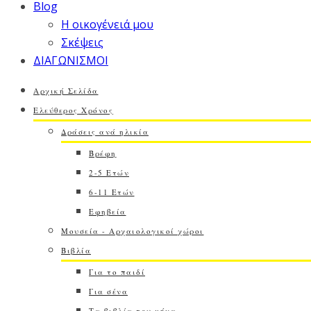
Blog
Η οικογένειά μου
Σκέψεις
ΔΙΑΓΩΝΙΣΜΟΙ
Αρχική Σελίδα
Ελεύθερος Χρόνος
Δράσεις ανά ηλικία
Βρέφη
2-5 Ετών
6-11 Ετών
Εφηβεία
Μουσεία - Αρχαιολογικοί χώροι
Βιβλία
Για το παιδί
Για σένα
Τα βιβλία του μήνα