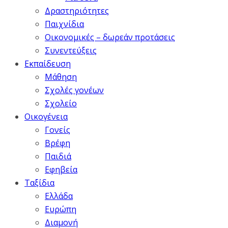
Δραστηριότητες
Παιχνίδια
Οικονομικές – δωρεάν προτάσεις
Συνεντεύξεις
Εκπαίδευση
Μάθηση
Σχολές γονέων
Σχολείο
Οικογένεια
Γονείς
Βρέφη
Παιδιά
Εφηβεία
Ταξίδια
Ελλάδα
Ευρώπη
Διαμονή