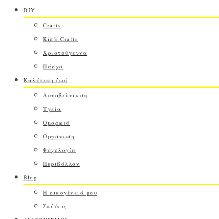
DIY
Crafts
Kid's Crafts
Χριστούγεννα
Πάσχα
Καλύτερη ζωή
Αυτοβελτίωση
Υγεία
Ομορφιά
Οργάνωση
Ψυχολογία
Περιβάλλον
Blog
Η οικογένειά μου
Σκέψεις