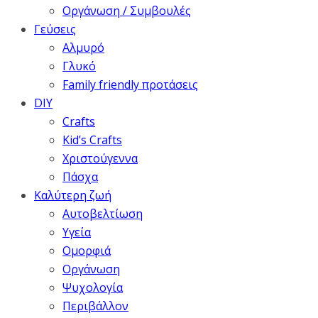
Οργάνωση / Συμβουλές
Γεύσεις
Αλμυρό
Γλυκό
Family friendly προτάσεις
DIY
Crafts
Kid’s Crafts
Χριστούγεννα
Πάσχα
Καλύτερη ζωή
Αυτοβελτίωση
Υγεία
Ομορφιά
Οργάνωση
Ψυχολογία
Περιβάλλον