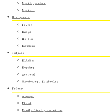
Σχολές γονέων
Σχολείο
Οικογένεια
Γονείς
Βρέφη
Παιδιά
Εφηβεία
Ταξίδια
Ελλάδα
Ευρώπη
Διαμονή
Οργάνωση / Συμβουλές
Γεύσεις
Αλμυρό
Γλυκό
Family friendly προτάσεις