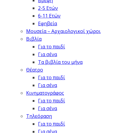
Βρέφη
2-5 Ετών
6-11 Ετών
Εφηβεία
Μουσεία – Αρχαιολογικοί χώροι
Βιβλία
Για το παιδί
Για σένα
Τα βιβλία του μήνα
Θέατρο
Για το παιδί
Για σένα
Κινηματογράφος
Για το παιδί
Για σένα
Τηλεόραση
Για το παιδί
Για σένα