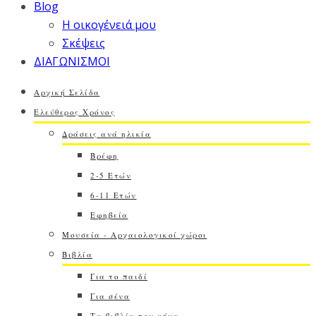
Blog
Η οικογένειά μου
Σκέψεις
ΔΙΑΓΩΝΙΣΜΟΙ
Αρχική Σελίδα
Ελεύθερος Χρόνος
Δράσεις ανά ηλικία
Βρέφη
2-5 Ετών
6-11 Ετών
Εφηβεία
Μουσεία - Αρχαιολογικοί χώροι
Βιβλία
Για το παιδί
Για σένα
Τα βιβλία του μήνα