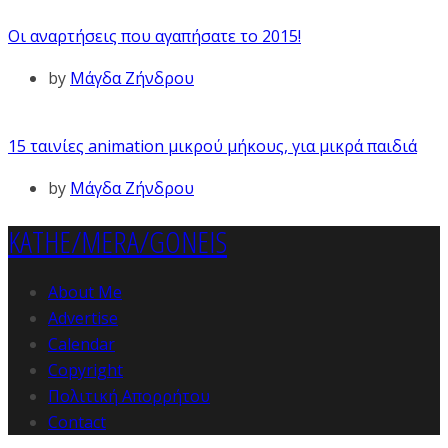
Οι αναρτήσεις που αγαπήσατε το 2015!
by
Μάγδα Ζήνδρου
15 ταινίες animation μικρού μήκους, για μικρά παιδιά
by
Μάγδα Ζήνδρου
KATHE/MERA/GONEIS
About Me
Advertise
Calendar
Copyright
Πολιτική Απορρήτου
Contact