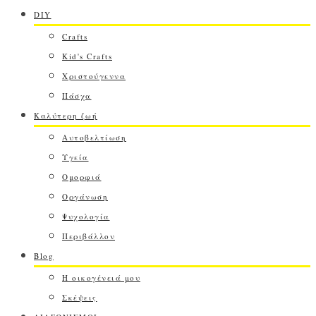
DIY
Crafts
Kid's Crafts
Χριστούγεννα
Πάσχα
Καλύτερη ζωή
Αυτοβελτίωση
Υγεία
Ομορφιά
Οργάνωση
Ψυχολογία
Περιβάλλον
Blog
Η οικογένειά μου
Σκέψεις