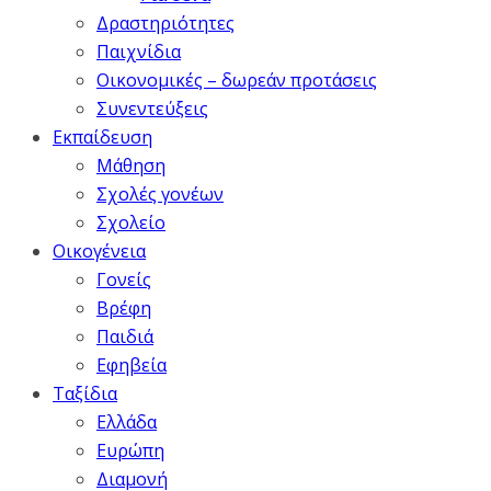
Δραστηριότητες
Παιχνίδια
Οικονομικές – δωρεάν προτάσεις
Συνεντεύξεις
Εκπαίδευση
Μάθηση
Σχολές γονέων
Σχολείο
Οικογένεια
Γονείς
Βρέφη
Παιδιά
Εφηβεία
Ταξίδια
Ελλάδα
Ευρώπη
Διαμονή