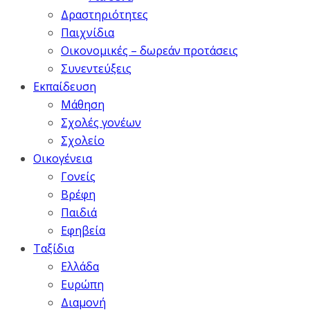
Δραστηριότητες
Παιχνίδια
Οικονομικές – δωρεάν προτάσεις
Συνεντεύξεις
Εκπαίδευση
Μάθηση
Σχολές γονέων
Σχολείο
Οικογένεια
Γονείς
Βρέφη
Παιδιά
Εφηβεία
Ταξίδια
Ελλάδα
Ευρώπη
Διαμονή