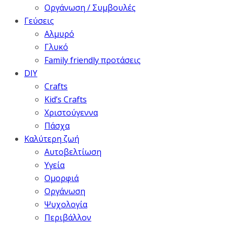
Οργάνωση / Συμβουλές
Γεύσεις
Αλμυρό
Γλυκό
Family friendly προτάσεις
DIY
Crafts
Kid’s Crafts
Χριστούγεννα
Πάσχα
Καλύτερη ζωή
Αυτοβελτίωση
Υγεία
Ομορφιά
Οργάνωση
Ψυχολογία
Περιβάλλον