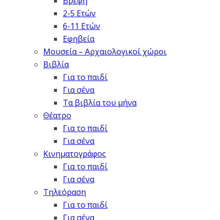
Βρέφη
2-5 Ετών
6-11 Ετών
Εφηβεία
Μουσεία – Αρχαιολογικοί χώροι
Βιβλία
Για το παιδί
Για σένα
Τα βιβλία του μήνα
Θέατρο
Για το παιδί
Για σένα
Κινηματογράφος
Για το παιδί
Για σένα
Τηλεόραση
Για το παιδί
Για σένα