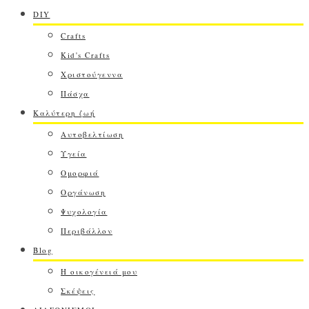
DIY
Crafts
Kid's Crafts
Χριστούγεννα
Πάσχα
Καλύτερη ζωή
Αυτοβελτίωση
Υγεία
Ομορφιά
Οργάνωση
Ψυχολογία
Περιβάλλον
Blog
Η οικογένειά μου
Σκέψεις