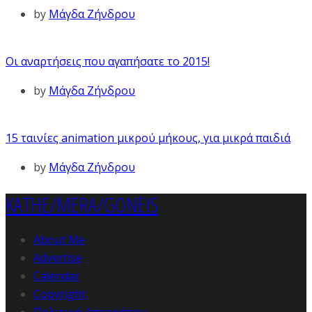
by
Μάγδα Ζήνδρου
Οι αναρτήσεις που αγαπήσατε το 2015!
by
Μάγδα Ζήνδρου
15 ταινίες animation μικρού μήκους, για μικρά παιδιά
by
Μάγδα Ζήνδρου
KATHE/MERA/GONEIS
About Me
Advertise
Calendar
Copyright