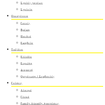
Σχολές γονέων
Σχολείο
Οικογένεια
Γονείς
Βρέφη
Παιδιά
Εφηβεία
Ταξίδια
Ελλάδα
Ευρώπη
Διαμονή
Οργάνωση / Συμβουλές
Γεύσεις
Αλμυρό
Γλυκό
Family friendly προτάσεις