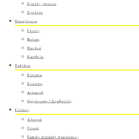
Σχολές γονέων
Σχολείο
Οικογένεια
Γονείς
Βρέφη
Παιδιά
Εφηβεία
Ταξίδια
Ελλάδα
Ευρώπη
Διαμονή
Οργάνωση / Συμβουλές
Γεύσεις
Αλμυρό
Γλυκό
Family friendly προτάσεις