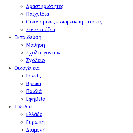
Δραστηριότητες
Παιχνίδια
Οικονομικές – δωρεάν προτάσεις
Συνεντεύξεις
Εκπαίδευση
Μάθηση
Σχολές γονέων
Σχολείο
Οικογένεια
Γονείς
Βρέφη
Παιδιά
Εφηβεία
Ταξίδια
Ελλάδα
Ευρώπη
Διαμονή