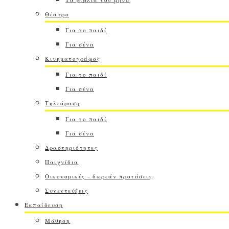
Θέατρο
Για το παιδί
Για σένα
Κινηματογράφος
Για το παιδί
Για σένα
Τηλεόραση
Για το παιδί
Για σένα
Δραστηριότητες
Παιχνίδια
Οικονομικές - δωρεάν προτάσεις
Συνεντεύξεις
Εκπαίδευση
Μάθηση