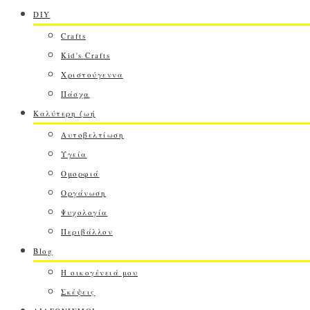
DIY
Crafts
Kid's Crafts
Χριστούγεννα
Πάσχα
Καλύτερη ζωή
Αυτοβελτίωση
Υγεία
Ομορφιά
Οργάνωση
Ψυχολογία
Περιβάλλον
Blog
Η οικογένειά μου
Σκέψεις