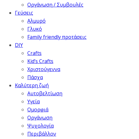
Οργάνωση / Συμβουλές
Γεύσεις
Αλμυρό
Γλυκό
Family friendly προτάσεις
DIY
Crafts
Kid’s Crafts
Χριστούγεννα
Πάσχα
Καλύτερη ζωή
Αυτοβελτίωση
Υγεία
Ομορφιά
Οργάνωση
Ψυχολογία
Περιβάλλον