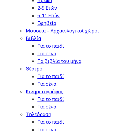
Βρέφη
2-5 Ετών
6-11 Ετών
Εφηβεία
Μουσεία – Αρχαιολογικοί χώροι
Βιβλία
Για το παιδί
Για σένα
Τα βιβλία του μήνα
Θέατρο
Για το παιδί
Για σένα
Κινηματογράφος
Για το παιδί
Για σένα
Τηλεόραση
Για το παιδί
Για σένα