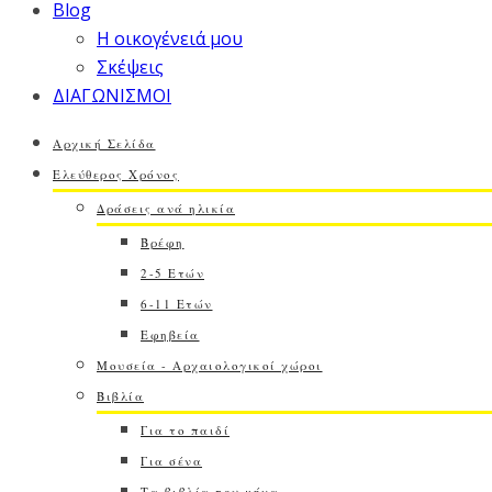
Blog
Η οικογένειά μου
Σκέψεις
ΔΙΑΓΩΝΙΣΜΟΙ
Αρχική Σελίδα
Ελεύθερος Χρόνος
Δράσεις ανά ηλικία
Βρέφη
2-5 Ετών
6-11 Ετών
Εφηβεία
Μουσεία - Αρχαιολογικοί χώροι
Βιβλία
Για το παιδί
Για σένα
Τα βιβλία του μήνα