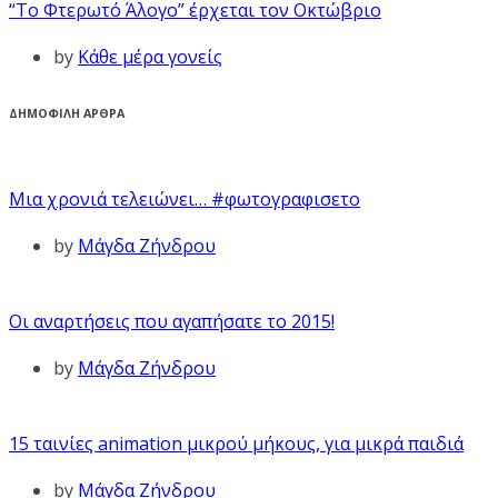
“Το Φτερωτό Άλογο” έρχεται τον Οκτώβριο
by
Κάθε μέρα γονείς
ΔΗΜΟΦΙΛΗ ΑΡΘΡΑ
Μια χρονιά τελειώνει… #φωτογραφισετο
by
Μάγδα Ζήνδρου
Οι αναρτήσεις που αγαπήσατε το 2015!
by
Μάγδα Ζήνδρου
15 ταινίες animation μικρού μήκους, για μικρά παιδιά
by
Μάγδα Ζήνδρου