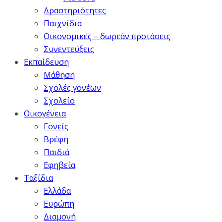
Δραστηριότητες
Παιχνίδια
Οικονομικές – δωρεάν προτάσεις
Συνεντεύξεις
Εκπαίδευση
Μάθηση
Σχολές γονέων
Σχολείο
Οικογένεια
Γονείς
Βρέφη
Παιδιά
Εφηβεία
Ταξίδια
Ελλάδα
Ευρώπη
Διαμονή