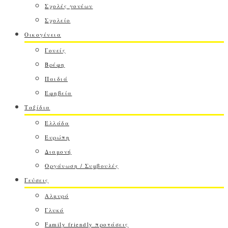
Σχολές γονέων
Σχολείο
Οικογένεια
Γονείς
Βρέφη
Παιδιά
Εφηβεία
Ταξίδια
Ελλάδα
Ευρώπη
Διαμονή
Οργάνωση / Συμβουλές
Γεύσεις
Αλμυρό
Γλυκό
Family friendly προτάσεις