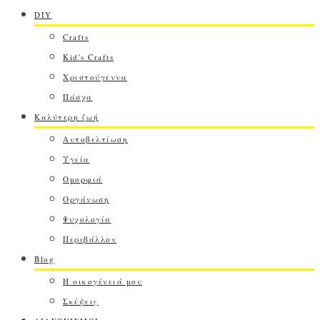
DIY
Crafts
Kid's Crafts
Χριστούγεννα
Πάσχα
Καλύτερη ζωή
Αυτοβελτίωση
Υγεία
Ομορφιά
Οργάνωση
Ψυχολογία
Περιβάλλον
Blog
Η οικογένειά μου
Σκέψεις