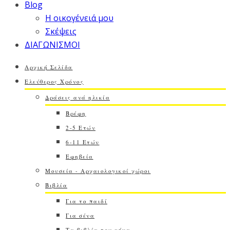
Blog
Η οικογένειά μου
Σκέψεις
ΔΙΑΓΩΝΙΣΜΟΙ
Αρχική Σελίδα
Ελεύθερος Χρόνος
Δράσεις ανά ηλικία
Βρέφη
2-5 Ετών
6-11 Ετών
Εφηβεία
Μουσεία - Αρχαιολογικοί χώροι
Βιβλία
Για το παιδί
Για σένα
Τα βιβλία του μήνα