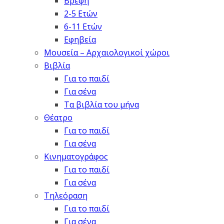
Βρέφη
2-5 Ετών
6-11 Ετών
Εφηβεία
Μουσεία – Αρχαιολογικοί χώροι
Βιβλία
Για το παιδί
Για σένα
Τα βιβλία του μήνα
Θέατρο
Για το παιδί
Για σένα
Κινηματογράφος
Για το παιδί
Για σένα
Τηλεόραση
Για το παιδί
Για σένα