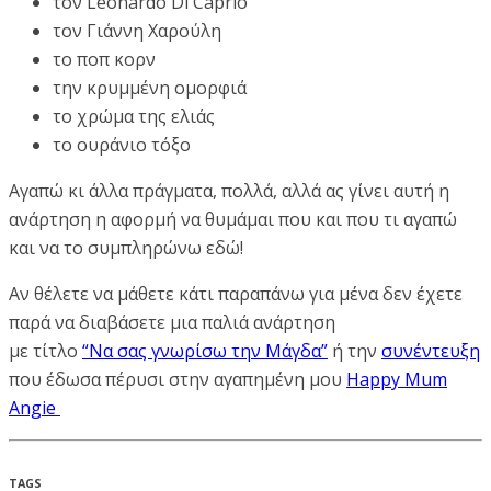
τον Leonardo Di Caprio
τον Γιάννη Χαρούλη
το ποπ κορν
την κρυμμένη ομορφιά
το χρώμα της ελιάς
το ουράνιο τόξο
Αγαπώ κι άλλα πράγματα, πολλά, αλλά ας γίνει αυτή η
ανάρτηση η αφορμή να θυμάμαι που και που τι αγαπώ
και να το συμπληρώνω εδώ!
Αν θέλετε να μάθετε κάτι παραπάνω για μένα δεν έχετε
παρά να διαβάσετε μια παλιά ανάρτηση
με τίτλο
“Να σας γνωρίσω την Μάγδα”
ή την
συνέντευξη
που έδωσα πέρυσι στην αγαπημένη μου
Happy Mum
Angie
TAGS