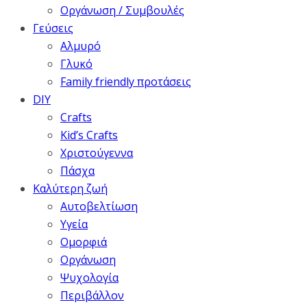
Οργάνωση / Συμβουλές
Γεύσεις
Αλμυρό
Γλυκό
Family friendly προτάσεις
DIY
Crafts
Kid’s Crafts
Χριστούγεννα
Πάσχα
Καλύτερη ζωή
Αυτοβελτίωση
Υγεία
Ομορφιά
Οργάνωση
Ψυχολογία
Περιβάλλον