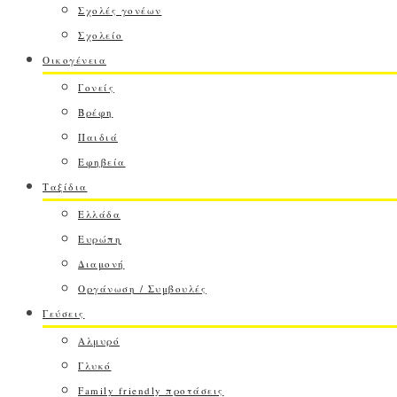
Σχολές γονέων
Σχολείο
Οικογένεια
Γονείς
Βρέφη
Παιδιά
Εφηβεία
Ταξίδια
Ελλάδα
Ευρώπη
Διαμονή
Οργάνωση / Συμβουλές
Γεύσεις
Αλμυρό
Γλυκό
Family friendly προτάσεις