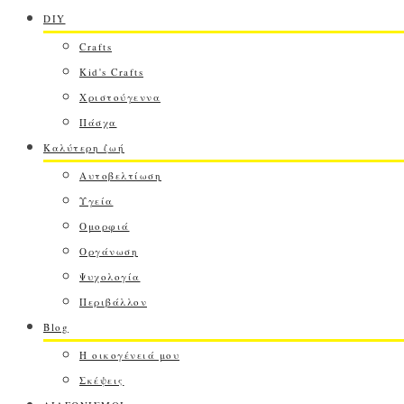
DIY
Crafts
Kid's Crafts
Χριστούγεννα
Πάσχα
Καλύτερη ζωή
Αυτοβελτίωση
Υγεία
Ομορφιά
Οργάνωση
Ψυχολογία
Περιβάλλον
Blog
Η οικογένειά μου
Σκέψεις