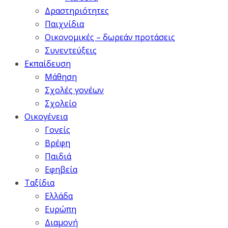
Δραστηριότητες
Παιχνίδια
Οικονομικές – δωρεάν προτάσεις
Συνεντεύξεις
Εκπαίδευση
Μάθηση
Σχολές γονέων
Σχολείο
Οικογένεια
Γονείς
Βρέφη
Παιδιά
Εφηβεία
Ταξίδια
Ελλάδα
Ευρώπη
Διαμονή