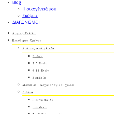
Blog
Η οικογένειά μου
Σκέψεις
ΔΙΑΓΩΝΙΣΜΟΙ
Αρχική Σελίδα
Ελεύθερος Χρόνος
Δράσεις ανά ηλικία
Βρέφη
2-5 Ετών
6-11 Ετών
Εφηβεία
Μουσεία - Αρχαιολογικοί χώροι
Βιβλία
Για το παιδί
Για σένα
Τα βιβλία του μήνα