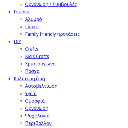
Οργάνωση / Συμβουλές
Γεύσεις
Αλμυρό
Γλυκό
Family friendly προτάσεις
DIY
Crafts
Kid’s Crafts
Χριστούγεννα
Πάσχα
Καλύτερη ζωή
Αυτοβελτίωση
Υγεία
Ομορφιά
Οργάνωση
Ψυχολογία
Περιβάλλον