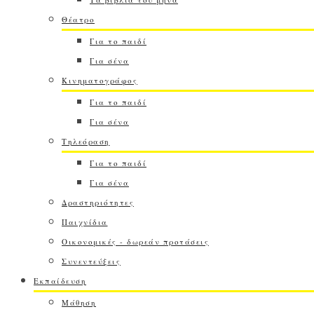
Θέατρο
Για το παιδί
Για σένα
Κινηματογράφος
Για το παιδί
Για σένα
Τηλεόραση
Για το παιδί
Για σένα
Δραστηριότητες
Παιχνίδια
Οικονομικές - δωρεάν προτάσεις
Συνεντεύξεις
Εκπαίδευση
Μάθηση