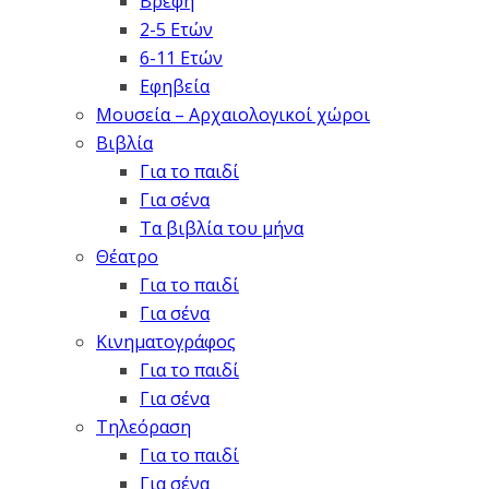
Βρέφη
2-5 Ετών
6-11 Ετών
Εφηβεία
Μουσεία – Αρχαιολογικοί χώροι
Βιβλία
Για το παιδί
Για σένα
Τα βιβλία του μήνα
Θέατρο
Για το παιδί
Για σένα
Κινηματογράφος
Για το παιδί
Για σένα
Τηλεόραση
Για το παιδί
Για σένα