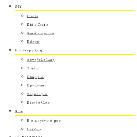
DIY
Crafts
Kid's Crafts
Χριστούγεννα
Πάσχα
Καλύτερη ζωή
Αυτοβελτίωση
Υγεία
Ομορφιά
Οργάνωση
Ψυχολογία
Περιβάλλον
Blog
Η οικογένειά μου
Σκέψεις