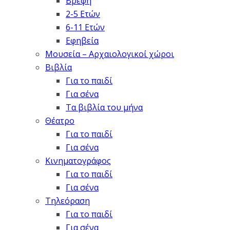
Βρέφη
2-5 Ετών
6-11 Ετών
Εφηβεία
Μουσεία – Αρχαιολογικοί χώροι
Βιβλία
Για το παιδί
Για σένα
Τα βιβλία του μήνα
Θέατρο
Για το παιδί
Για σένα
Κινηματογράφος
Για το παιδί
Για σένα
Τηλεόραση
Για το παιδί
Για σένα