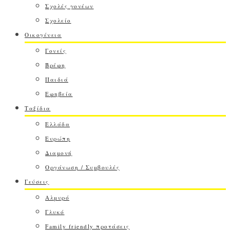
Σχολές γονέων
Σχολείο
Οικογένεια
Γονείς
Βρέφη
Παιδιά
Εφηβεία
Ταξίδια
Ελλάδα
Ευρώπη
Διαμονή
Οργάνωση / Συμβουλές
Γεύσεις
Αλμυρό
Γλυκό
Family friendly προτάσεις