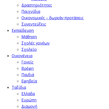
Δραστηριότητες
Παιχνίδια
Οικονομικές – δωρεάν προτάσεις
Συνεντεύξεις
Εκπαίδευση
Μάθηση
Σχολές γονέων
Σχολείο
Οικογένεια
Γονείς
Βρέφη
Παιδιά
Εφηβεία
Ταξίδια
Ελλάδα
Ευρώπη
Διαμονή