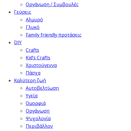
Οργάνωση / Συμβουλές
Γεύσεις
Αλμυρό
Γλυκό
Family friendly προτάσεις
DIY
Crafts
Kid’s Crafts
Χριστούγεννα
Πάσχα
Καλύτερη ζωή
Αυτοβελτίωση
Υγεία
Ομορφιά
Οργάνωση
Ψυχολογία
Περιβάλλον