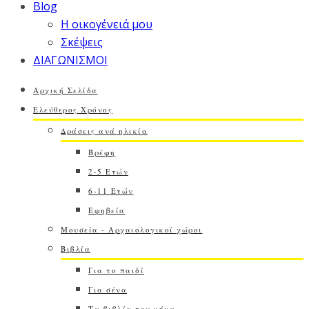
Blog
Η οικογένειά μου
Σκέψεις
ΔΙΑΓΩΝΙΣΜΟΙ
Αρχική Σελίδα
Ελεύθερος Χρόνος
Δράσεις ανά ηλικία
Βρέφη
2-5 Ετών
6-11 Ετών
Εφηβεία
Μουσεία - Αρχαιολογικοί χώροι
Βιβλία
Για το παιδί
Για σένα
Τα βιβλία του μήνα