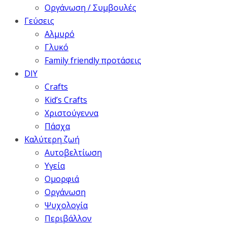
Οργάνωση / Συμβουλές
Γεύσεις
Αλμυρό
Γλυκό
Family friendly προτάσεις
DIY
Crafts
Kid’s Crafts
Χριστούγεννα
Πάσχα
Καλύτερη ζωή
Αυτοβελτίωση
Υγεία
Ομορφιά
Οργάνωση
Ψυχολογία
Περιβάλλον