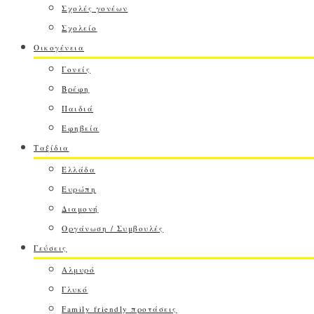
Σχολές γονέων
Σχολείο
Οικογένεια
Γονείς
Βρέφη
Παιδιά
Εφηβεία
Ταξίδια
Ελλάδα
Ευρώπη
Διαμονή
Οργάνωση / Συμβουλές
Γεύσεις
Αλμυρό
Γλυκό
Family friendly προτάσεις