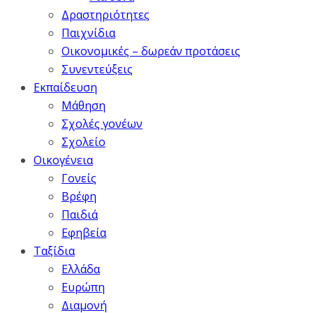
Δραστηριότητες
Παιχνίδια
Οικονομικές – δωρεάν προτάσεις
Συνεντεύξεις
Εκπαίδευση
Μάθηση
Σχολές γονέων
Σχολείο
Οικογένεια
Γονείς
Βρέφη
Παιδιά
Εφηβεία
Ταξίδια
Ελλάδα
Ευρώπη
Διαμονή