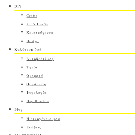
DIY
Crafts
Kid's Crafts
Χριστούγεννα
Πάσχα
Καλύτερη ζωή
Αυτοβελτίωση
Υγεία
Ομορφιά
Οργάνωση
Ψυχολογία
Περιβάλλον
Blog
Η οικογένειά μου
Σκέψεις