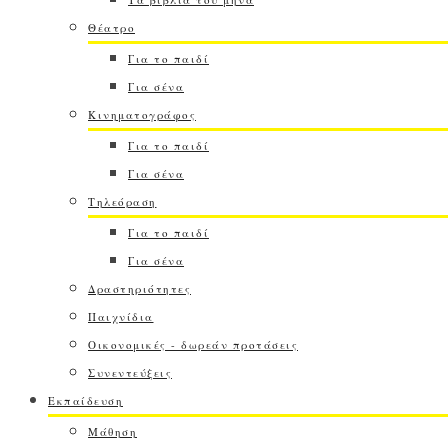
Θέατρο
Για το παιδί
Για σένα
Κινηματογράφος
Για το παιδί
Για σένα
Τηλεόραση
Για το παιδί
Για σένα
Δραστηριότητες
Παιχνίδια
Οικονομικές - δωρεάν προτάσεις
Συνεντεύξεις
Εκπαίδευση
Μάθηση