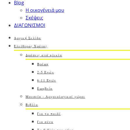
Blog
Η οικογένειά μου
Σκέψεις
ΔΙΑΓΩΝΙΣΜΟΙ
Αρχική Σελίδα
Ελεύθερος Χρόνος
Δράσεις ανά ηλικία
Βρέφη
2-5 Ετών
6-11 Ετών
Εφηβεία
Μουσεία - Αρχαιολογικοί χώροι
Βιβλία
Για το παιδί
Για σένα
Τα βιβλία του μήνα