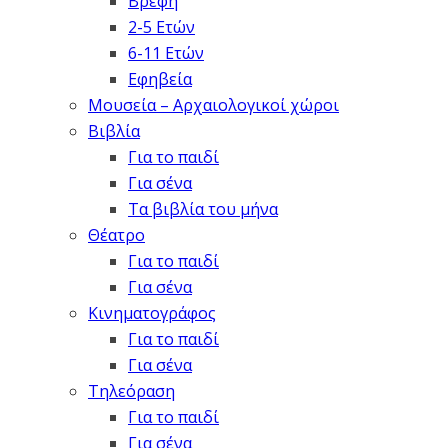
Βρέφη
2-5 Ετών
6-11 Ετών
Εφηβεία
Μουσεία – Αρχαιολογικοί χώροι
Βιβλία
Για το παιδί
Για σένα
Τα βιβλία του μήνα
Θέατρο
Για το παιδί
Για σένα
Κινηματογράφος
Για το παιδί
Για σένα
Τηλεόραση
Για το παιδί
Για σένα