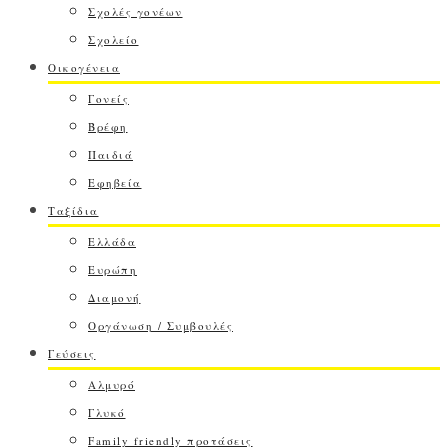
Σχολές γονέων
Σχολείο
Οικογένεια
Γονείς
Βρέφη
Παιδιά
Εφηβεία
Ταξίδια
Ελλάδα
Ευρώπη
Διαμονή
Οργάνωση / Συμβουλές
Γεύσεις
Αλμυρό
Γλυκό
Family friendly προτάσεις