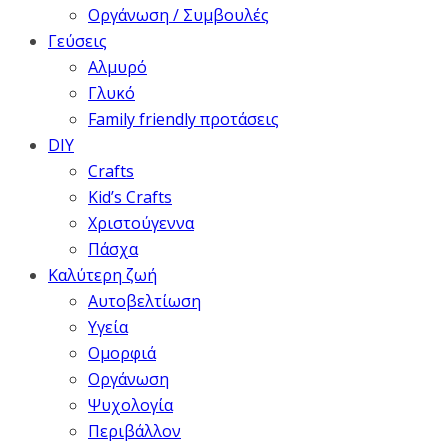
Οργάνωση / Συμβουλές
Γεύσεις
Αλμυρό
Γλυκό
Family friendly προτάσεις
DIY
Crafts
Kid’s Crafts
Χριστούγεννα
Πάσχα
Καλύτερη ζωή
Αυτοβελτίωση
Υγεία
Ομορφιά
Οργάνωση
Ψυχολογία
Περιβάλλον