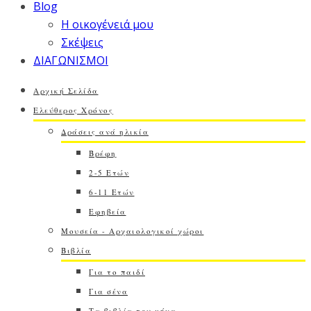
Blog
Η οικογένειά μου
Σκέψεις
ΔΙΑΓΩΝΙΣΜΟΙ
Αρχική Σελίδα
Ελεύθερος Χρόνος
Δράσεις ανά ηλικία
Βρέφη
2-5 Ετών
6-11 Ετών
Εφηβεία
Μουσεία - Αρχαιολογικοί χώροι
Βιβλία
Για το παιδί
Για σένα
Τα βιβλία του μήνα