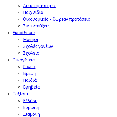
Δραστηριότητες
Παιχνίδια
Οικονομικές – δωρεάν προτάσεις
Συνεντεύξεις
Εκπαίδευση
Μάθηση
Σχολές γονέων
Σχολείο
Οικογένεια
Γονείς
Βρέφη
Παιδιά
Εφηβεία
Ταξίδια
Ελλάδα
Ευρώπη
Διαμονή