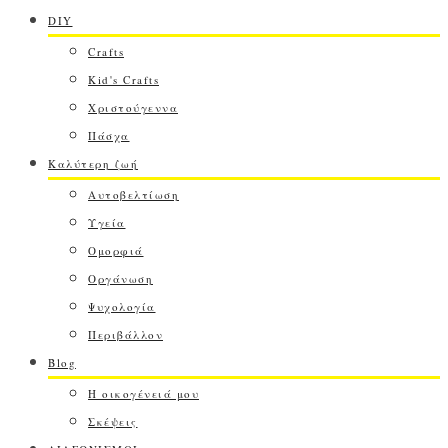
DIY
Crafts
Kid's Crafts
Χριστούγεννα
Πάσχα
Καλύτερη ζωή
Αυτοβελτίωση
Υγεία
Ομορφιά
Οργάνωση
Ψυχολογία
Περιβάλλον
Blog
Η οικογένειά μου
Σκέψεις