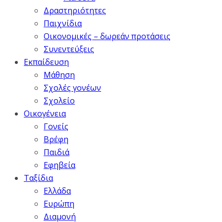
Δραστηριότητες
Παιχνίδια
Οικονομικές – δωρεάν προτάσεις
Συνεντεύξεις
Εκπαίδευση
Μάθηση
Σχολές γονέων
Σχολείο
Οικογένεια
Γονείς
Βρέφη
Παιδιά
Εφηβεία
Ταξίδια
Ελλάδα
Ευρώπη
Διαμονή