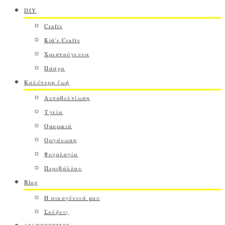
DIY
Crafts
Kid's Crafts
Χριστούγεννα
Πάσχα
Καλύτερη ζωή
Αυτοβελτίωση
Υγεία
Ομορφιά
Οργάνωση
Ψυχολογία
Περιβάλλον
Blog
Η οικογένειά μου
Σκέψεις