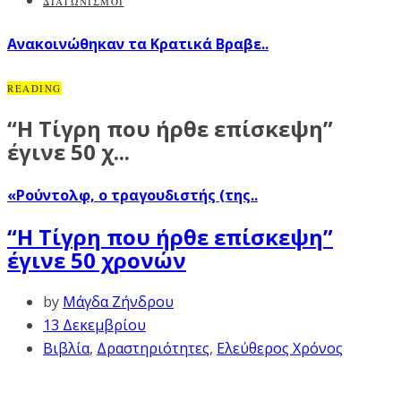
ΔΙΑΓΩΝΙΣΜΟΙ
Ανακοινώθηκαν τα Κρατικά Βραβε..
READING
“Η Τίγρη που ήρθε επίσκεψη”
έγινε 50 χ...
«Ρούντολφ, ο τραγουδιστής (της..
“Η Τίγρη που ήρθε επίσκεψη”
έγινε 50 χρονών
by
Μάγδα Ζήνδρου
13 Δεκεμβρίου
Βιβλία
,
Δραστηριότητες
,
Ελεύθερος Χρόνος