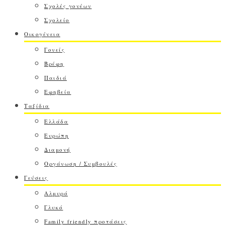
Σχολές γονέων
Σχολείο
Οικογένεια
Γονείς
Βρέφη
Παιδιά
Εφηβεία
Ταξίδια
Ελλάδα
Ευρώπη
Διαμονή
Οργάνωση / Συμβουλές
Γεύσεις
Αλμυρό
Γλυκό
Family friendly προτάσεις