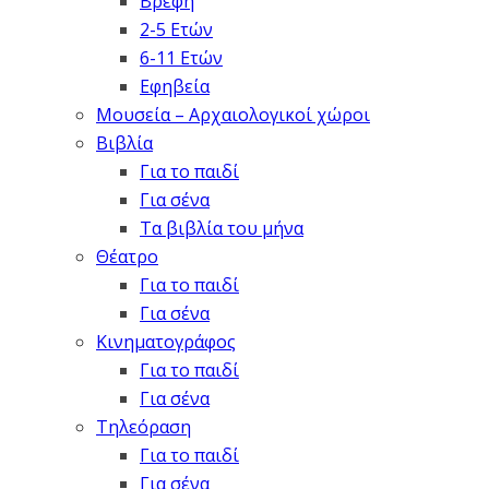
Βρέφη
2-5 Ετών
6-11 Ετών
Εφηβεία
Μουσεία – Αρχαιολογικοί χώροι
Βιβλία
Για το παιδί
Για σένα
Τα βιβλία του μήνα
Θέατρο
Για το παιδί
Για σένα
Κινηματογράφος
Για το παιδί
Για σένα
Τηλεόραση
Για το παιδί
Για σένα