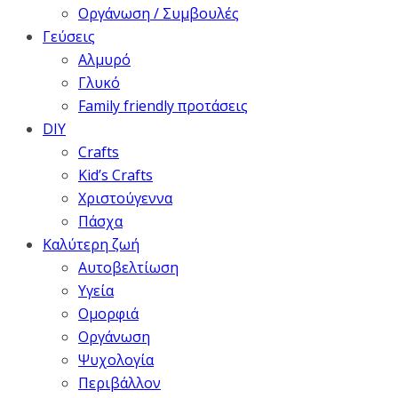
Οργάνωση / Συμβουλές
Γεύσεις
Αλμυρό
Γλυκό
Family friendly προτάσεις
DIY
Crafts
Kid’s Crafts
Χριστούγεννα
Πάσχα
Καλύτερη ζωή
Αυτοβελτίωση
Υγεία
Ομορφιά
Οργάνωση
Ψυχολογία
Περιβάλλον