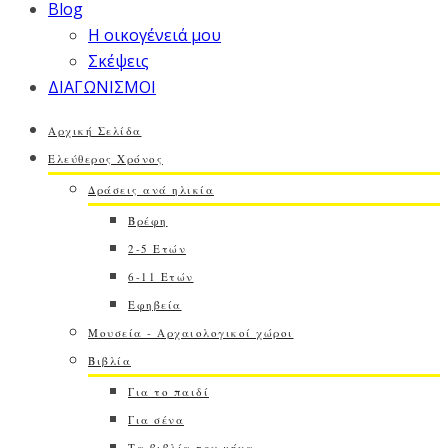
Blog
Η οικογένειά μου
Σκέψεις
ΔΙΑΓΩΝΙΣΜΟΙ
Αρχική Σελίδα
Ελεύθερος Χρόνος
Δράσεις ανά ηλικία
Βρέφη
2-5 Ετών
6-11 Ετών
Εφηβεία
Μουσεία - Αρχαιολογικοί χώροι
Βιβλία
Για το παιδί
Για σένα
Τα βιβλία του μήνα