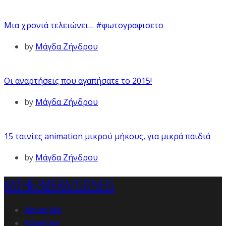
Μια χρονιά τελειώνει… #φωτογραφισετο
by
Μάγδα Ζήνδρου
Οι αναρτήσεις που αγαπήσατε το 2015!
by
Μάγδα Ζήνδρου
15 ταινίες animation μικρού μήκους, για μικρά παιδιά
by
Μάγδα Ζήνδρου
KATHE/MERA/GONEIS
About Me
Advertise