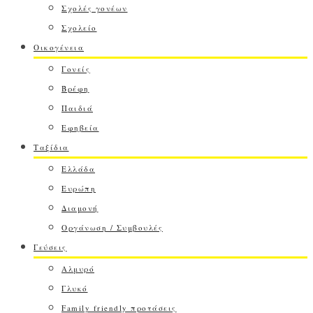
Σχολές γονέων
Σχολείο
Οικογένεια
Γονείς
Βρέφη
Παιδιά
Εφηβεία
Ταξίδια
Ελλάδα
Ευρώπη
Διαμονή
Οργάνωση / Συμβουλές
Γεύσεις
Αλμυρό
Γλυκό
Family friendly προτάσεις