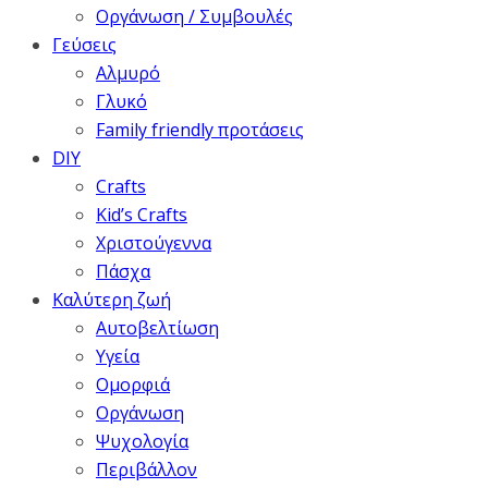
Οργάνωση / Συμβουλές
Γεύσεις
Αλμυρό
Γλυκό
Family friendly προτάσεις
DIY
Crafts
Kid’s Crafts
Χριστούγεννα
Πάσχα
Καλύτερη ζωή
Αυτοβελτίωση
Υγεία
Ομορφιά
Οργάνωση
Ψυχολογία
Περιβάλλον