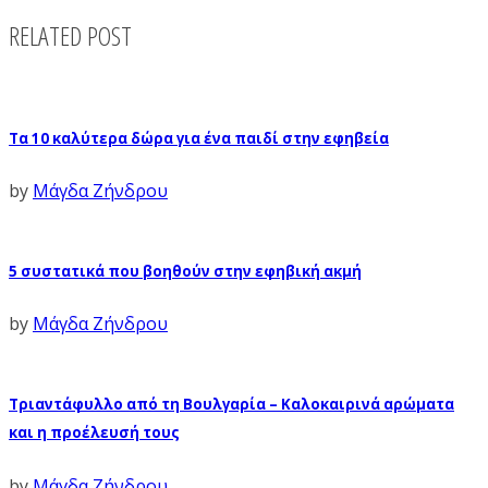
RELATED POST
Τα 10 καλύτερα δώρα για ένα παιδί στην εφηβεία
by
Μάγδα Ζήνδρου
5 συστατικά που βοηθούν στην εφηβική ακμή
by
Μάγδα Ζήνδρου
Τριαντάφυλλο από τη Βουλγαρία – Καλοκαιρινά αρώματα
και η προέλευσή τους
by
Μάγδα Ζήνδρου