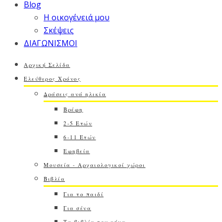
Blog
Η οικογένειά μου
Σκέψεις
ΔΙΑΓΩΝΙΣΜΟΙ
Αρχική Σελίδα
Ελεύθερος Χρόνος
Δράσεις ανά ηλικία
Βρέφη
2-5 Ετών
6-11 Ετών
Εφηβεία
Μουσεία - Αρχαιολογικοί χώροι
Βιβλία
Για το παιδί
Για σένα
Τα βιβλία του μήνα