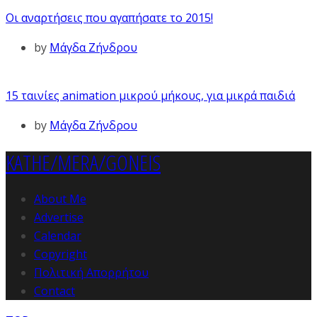
Οι αναρτήσεις που αγαπήσατε το 2015!
by
Μάγδα Ζήνδρου
15 ταινίες animation μικρού μήκους, για μικρά παιδιά
by
Μάγδα Ζήνδρου
KATHE/MERA/GONEIS
About Me
Advertise
Calendar
Copyright
Πολιτική Απορρήτου
Contact