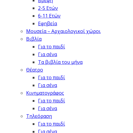
Βρέφη
2-5 Ετών
6-11 Ετών
Εφηβεία
Μουσεία – Αρχαιολογικοί χώροι
Βιβλία
Για το παιδί
Για σένα
Τα βιβλία του μήνα
Θέατρο
Για το παιδί
Για σένα
Κινηματογράφος
Για το παιδί
Για σένα
Τηλεόραση
Για το παιδί
Για σένα