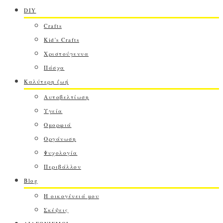
DIY
Crafts
Kid's Crafts
Χριστούγεννα
Πάσχα
Καλύτερη ζωή
Αυτοβελτίωση
Υγεία
Ομορφιά
Οργάνωση
Ψυχολογία
Περιβάλλον
Blog
Η οικογένειά μου
Σκέψεις