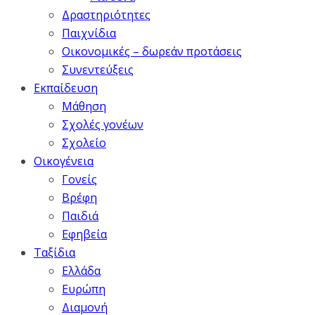
Δραστηριότητες
Παιχνίδια
Οικονομικές – δωρεάν προτάσεις
Συνεντεύξεις
Εκπαίδευση
Μάθηση
Σχολές γονέων
Σχολείο
Οικογένεια
Γονείς
Βρέφη
Παιδιά
Εφηβεία
Ταξίδια
Ελλάδα
Ευρώπη
Διαμονή