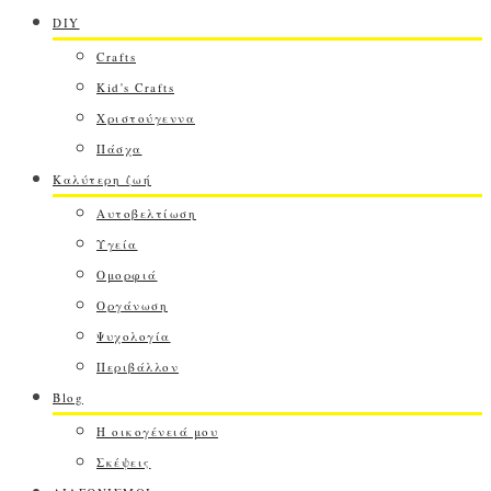
DIY
Crafts
Kid's Crafts
Χριστούγεννα
Πάσχα
Καλύτερη ζωή
Αυτοβελτίωση
Υγεία
Ομορφιά
Οργάνωση
Ψυχολογία
Περιβάλλον
Blog
Η οικογένειά μου
Σκέψεις