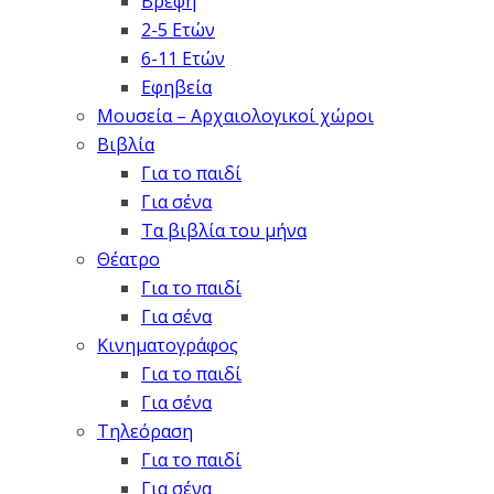
Βρέφη
2-5 Ετών
6-11 Ετών
Εφηβεία
Μουσεία – Αρχαιολογικοί χώροι
Βιβλία
Για το παιδί
Για σένα
Τα βιβλία του μήνα
Θέατρο
Για το παιδί
Για σένα
Κινηματογράφος
Για το παιδί
Για σένα
Τηλεόραση
Για το παιδί
Για σένα