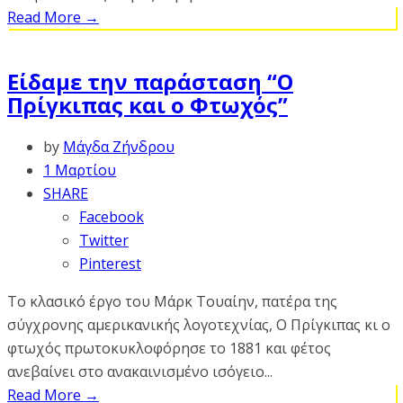
Read More
→
Είδαμε την παράσταση “Ο
Πρίγκιπας και ο Φτωχός”
by
Μάγδα Ζήνδρου
1 Μαρτίου
SHARE
Facebook
Twitter
Pinterest
Το κλασικό έργο του Μάρκ Τουαίην, πατέρα της
σύγχρονης αμερικανικής λογοτεχνίας, Ο Πρίγκιπας κι ο
φτωχός πρωτοκυκλοφόρησε το 1881 και φέτος
ανεβαίνει στο ανακαινισμένο ισόγειο...
Read More
→