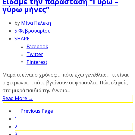
Είδαμε την παράσταση “Γύρω –
γύρω μήνες”
by
Μίνα Πελέκη
5 Φεβρουαρίου
SHARE
Facebook
Twitter
Pinterest
Μαμά τι είναι ο χρόνος; … πότε έχω γενέθλια; … τι είναι
ο χειμώνας;… πότε βγαίνουν οι φράουλες; Πώς εξηγείς
στα μικρά παιδιά την έννοια...
Read More
→
← Previous Page
1
2
3