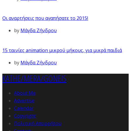
Οι αναρτήσεις που αγαπήσατε το 2015!
by
Μάγδα Ζήνδρου
15 ταινίες animation μικρού μήκους, για μικρά παιδιά
by
Μάγδα Ζήνδρου
KATHE/MERA/GONEIS
About Me
Advertise
Calendar
Copyright
Πολιτική Απορρήτου