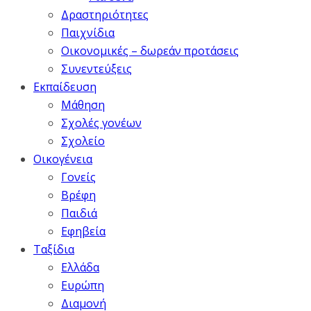
Δραστηριότητες
Παιχνίδια
Οικονομικές – δωρεάν προτάσεις
Συνεντεύξεις
Εκπαίδευση
Μάθηση
Σχολές γονέων
Σχολείο
Οικογένεια
Γονείς
Βρέφη
Παιδιά
Εφηβεία
Ταξίδια
Ελλάδα
Ευρώπη
Διαμονή