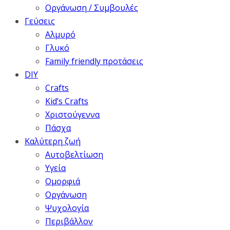
Οργάνωση / Συμβουλές
Γεύσεις
Αλμυρό
Γλυκό
Family friendly προτάσεις
DIY
Crafts
Kid’s Crafts
Χριστούγεννα
Πάσχα
Καλύτερη ζωή
Αυτοβελτίωση
Υγεία
Ομορφιά
Οργάνωση
Ψυχολογία
Περιβάλλον