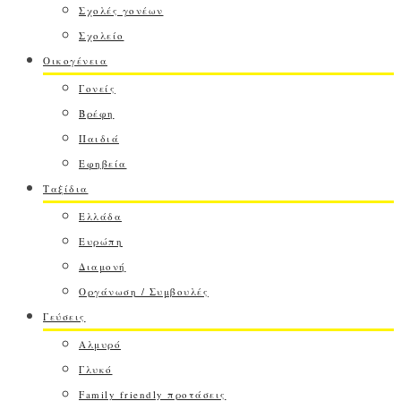
Σχολές γονέων
Σχολείο
Οικογένεια
Γονείς
Βρέφη
Παιδιά
Εφηβεία
Ταξίδια
Ελλάδα
Ευρώπη
Διαμονή
Οργάνωση / Συμβουλές
Γεύσεις
Αλμυρό
Γλυκό
Family friendly προτάσεις