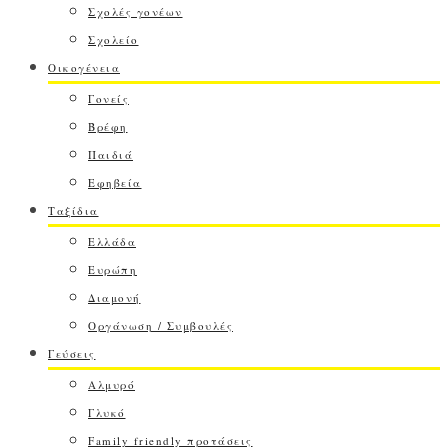
Σχολές γονέων
Σχολείο
Οικογένεια
Γονείς
Βρέφη
Παιδιά
Εφηβεία
Ταξίδια
Ελλάδα
Ευρώπη
Διαμονή
Οργάνωση / Συμβουλές
Γεύσεις
Αλμυρό
Γλυκό
Family friendly προτάσεις