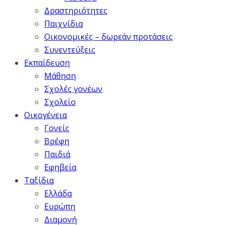
Δραστηριότητες
Παιχνίδια
Οικονομικές – δωρεάν προτάσεις
Συνεντεύξεις
Εκπαίδευση
Μάθηση
Σχολές γονέων
Σχολείο
Οικογένεια
Γονείς
Βρέφη
Παιδιά
Εφηβεία
Ταξίδια
Ελλάδα
Ευρώπη
Διαμονή