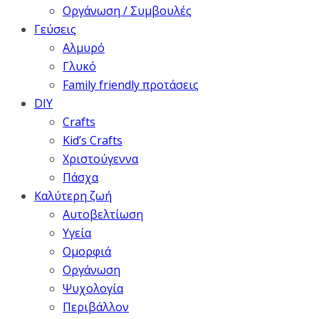
Οργάνωση / Συμβουλές
Γεύσεις
Αλμυρό
Γλυκό
Family friendly προτάσεις
DIY
Crafts
Kid’s Crafts
Χριστούγεννα
Πάσχα
Καλύτερη ζωή
Αυτοβελτίωση
Υγεία
Ομορφιά
Οργάνωση
Ψυχολογία
Περιβάλλον