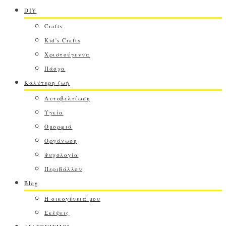
DIY
Crafts
Kid's Crafts
Χριστούγεννα
Πάσχα
Καλύτερη ζωή
Αυτοβελτίωση
Υγεία
Ομορφιά
Οργάνωση
Ψυχολογία
Περιβάλλον
Blog
Η οικογένειά μου
Σκέψεις