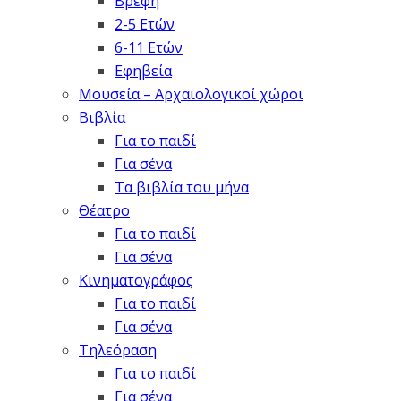
Βρέφη
2-5 Ετών
6-11 Ετών
Εφηβεία
Μουσεία – Αρχαιολογικοί χώροι
Βιβλία
Για το παιδί
Για σένα
Τα βιβλία του μήνα
Θέατρο
Για το παιδί
Για σένα
Κινηματογράφος
Για το παιδί
Για σένα
Τηλεόραση
Για το παιδί
Για σένα