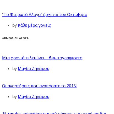
“Το Φτερωτό Άλογο” έρχεται τον Οκτώβριο
by
Κάθε μέρα γονείς
ΔΗΜΟΦΙΛΗ ΑΡΘΡΑ
Μια χρονιά τελειώνει… #φωτογραφισετο
by
Μάγδα Ζήνδρου
Οι αναρτήσεις που αγαπήσατε το 2015!
by
Μάγδα Ζήνδρου
15 ταινίες animation μικρού μήκους, για μικρά παιδιά