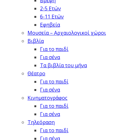
Βρέφη
2-5 Ετών
6-11 Ετών
Εφηβεία
Μουσεία – Αρχαιολογικοί χώροι
Βιβλία
Για το παιδί
Για σένα
Τα βιβλία του μήνα
Θέατρο
Για το παιδί
Για σένα
Κινηματογράφος
Για το παιδί
Για σένα
Τηλεόραση
Για το παιδί
Για σένα