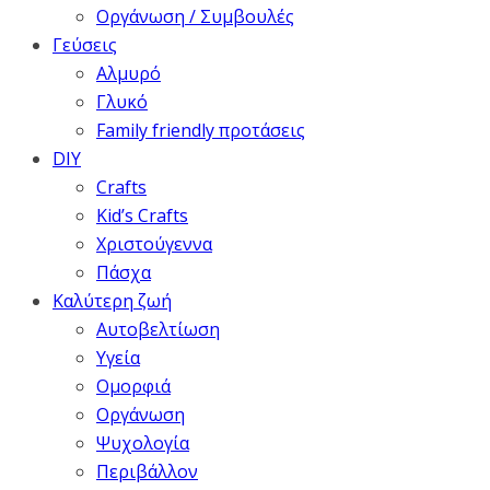
Οργάνωση / Συμβουλές
Γεύσεις
Αλμυρό
Γλυκό
Family friendly προτάσεις
DIY
Crafts
Kid’s Crafts
Χριστούγεννα
Πάσχα
Καλύτερη ζωή
Αυτοβελτίωση
Υγεία
Ομορφιά
Οργάνωση
Ψυχολογία
Περιβάλλον