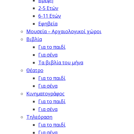
Βρέφη
2-5 Ετών
6-11 Ετών
Εφηβεία
Μουσεία – Αρχαιολογικοί χώροι
Βιβλία
Για το παιδί
Για σένα
Τα βιβλία του μήνα
Θέατρο
Για το παιδί
Για σένα
Κινηματογράφος
Για το παιδί
Για σένα
Τηλεόραση
Για το παιδί
Για σένα