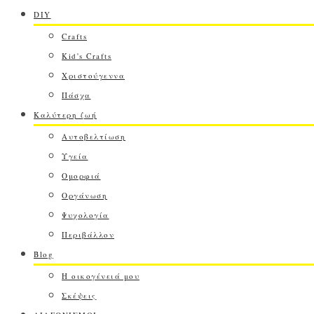
DIY
Crafts
Kid's Crafts
Χριστούγεννα
Πάσχα
Καλύτερη ζωή
Αυτοβελτίωση
Υγεία
Ομορφιά
Οργάνωση
Ψυχολογία
Περιβάλλον
Blog
Η οικογένειά μου
Σκέψεις