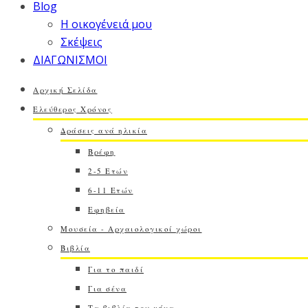
Blog
Η οικογένειά μου
Σκέψεις
ΔΙΑΓΩΝΙΣΜΟΙ
Αρχική Σελίδα
Ελεύθερος Χρόνος
Δράσεις ανά ηλικία
Βρέφη
2-5 Ετών
6-11 Ετών
Εφηβεία
Μουσεία - Αρχαιολογικοί χώροι
Βιβλία
Για το παιδί
Για σένα
Τα βιβλία του μήνα