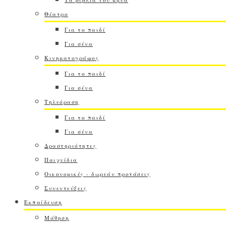
Θέατρο
Για το παιδί
Για σένα
Κινηματογράφος
Για το παιδί
Για σένα
Τηλεόραση
Για το παιδί
Για σένα
Δραστηριότητες
Παιχνίδια
Οικονομικές - δωρεάν προτάσεις
Συνεντεύξεις
Εκπαίδευση
Μάθηση