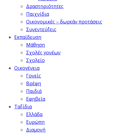
Δραστηριότητες
Παιχνίδια
Οικονομικές – δωρεάν προτάσεις
Συνεντεύξεις
Εκπαίδευση
Μάθηση
Σχολές γονέων
Σχολείο
Οικογένεια
Γονείς
Βρέφη
Παιδιά
Εφηβεία
Ταξίδια
Ελλάδα
Ευρώπη
Διαμονή