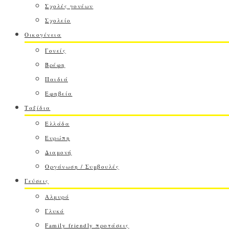
Σχολές γονέων
Σχολείο
Οικογένεια
Γονείς
Βρέφη
Παιδιά
Εφηβεία
Ταξίδια
Ελλάδα
Ευρώπη
Διαμονή
Οργάνωση / Συμβουλές
Γεύσεις
Αλμυρό
Γλυκό
Family friendly προτάσεις