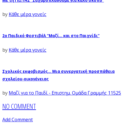
Με τη ΓΙΩΤΗΣ “Ζαχαροπλάθουμε για καλό σκοπό”
by
Κάθε μέρα γονείς
2ο Παιδικό Φεστιβάλ “Μαζί… και στο Παιχνίδι”
by
Κάθε μέρα γονείς
Σχολικός εκφοβισμός… Μια συνεργατική προσπάθεια
σχολείου-οικογένειας
by
Μαζί για το Παιδί - Επιστημ. Ομάδα Γραμμής 11525
NO COMMENT
Add Comment