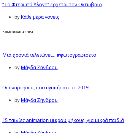
“Το Φτερωτό Άλογο” έρχεται τον Οκτώβριο
by
Κάθε μέρα γονείς
ΔΗΜΟΦΙΛΗ ΑΡΘΡΑ
Μια χρονιά τελειώνει… #φωτογραφισετο
by
Μάγδα Ζήνδρου
Οι αναρτήσεις που αγαπήσατε το 2015!
by
Μάγδα Ζήνδρου
15 ταινίες animation μικρού μήκους, για μικρά παιδιά
by
Μάγδα Ζήνδρου