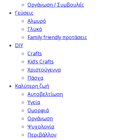
Οργάνωση / Συμβουλές
Γεύσεις
Αλμυρό
Γλυκό
Family friendly προτάσεις
DIY
Crafts
Kid’s Crafts
Χριστούγεννα
Πάσχα
Καλύτερη ζωή
Αυτοβελτίωση
Υγεία
Ομορφιά
Οργάνωση
Ψυχολογία
Περιβάλλον