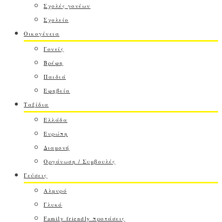
Σχολές γονέων
Σχολείο
Οικογένεια
Γονείς
Βρέφη
Παιδιά
Εφηβεία
Ταξίδια
Ελλάδα
Ευρώπη
Διαμονή
Οργάνωση / Συμβουλές
Γεύσεις
Αλμυρό
Γλυκό
Family friendly προτάσεις