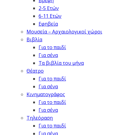
Βρέφη
2-5 Ετών
6-11 Ετών
Εφηβεία
Μουσεία – Αρχαιολογικοί χώροι
Βιβλία
Για το παιδί
Για σένα
Τα βιβλία του μήνα
Θέατρο
Για το παιδί
Για σένα
Κινηματογράφος
Για το παιδί
Για σένα
Τηλεόραση
Για το παιδί
Για σένα