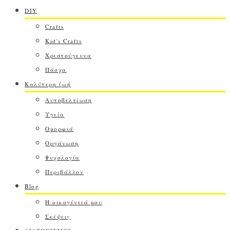
DIY
Crafts
Kid's Crafts
Χριστούγεννα
Πάσχα
Καλύτερη ζωή
Αυτοβελτίωση
Υγεία
Ομορφιά
Οργάνωση
Ψυχολογία
Περιβάλλον
Blog
Η οικογένειά μου
Σκέψεις