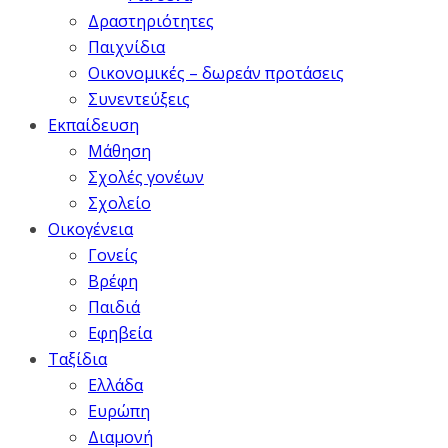
Δραστηριότητες
Παιχνίδια
Οικονομικές – δωρεάν προτάσεις
Συνεντεύξεις
Εκπαίδευση
Μάθηση
Σχολές γονέων
Σχολείο
Οικογένεια
Γονείς
Βρέφη
Παιδιά
Εφηβεία
Ταξίδια
Ελλάδα
Ευρώπη
Διαμονή