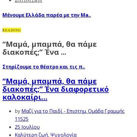
ΔΙΑΓΩΝΙΣΜΟΙ
Μένουμε Ελλάδα παρέα με την Ma..
READING
“Μαμά, μπαμπά, θα πάμε
διακοπές;” Ένα ...
Στηρίζουμε το θέατρο και τις π..
“Μαμά, μπαμπά, θα πάμε
διακοπές;” Ένα διαφορετικό
καλοκαίρι…
by
Μαζί για το Παιδί - Επιστημ. Ομάδα Γραμμής
11525
25 Ιουλίου
Καλύτερη ζωή
,
Ψυχολογία