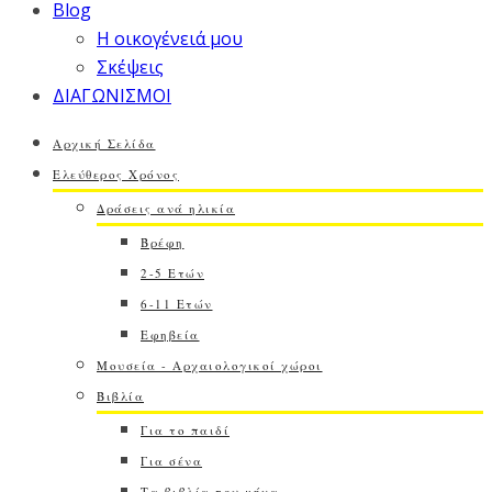
Blog
Η οικογένειά μου
Σκέψεις
ΔΙΑΓΩΝΙΣΜΟΙ
Αρχική Σελίδα
Ελεύθερος Χρόνος
Δράσεις ανά ηλικία
Βρέφη
2-5 Ετών
6-11 Ετών
Εφηβεία
Μουσεία - Αρχαιολογικοί χώροι
Βιβλία
Για το παιδί
Για σένα
Τα βιβλία του μήνα