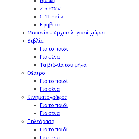
Βρέφη
2-5 Ετών
6-11 Ετών
Εφηβεία
Μουσεία – Αρχαιολογικοί χώροι
Βιβλία
Για το παιδί
Για σένα
Τα βιβλία του μήνα
Θέατρο
Για το παιδί
Για σένα
Κινηματογράφος
Για το παιδί
Για σένα
Τηλεόραση
Για το παιδί
Για σένα