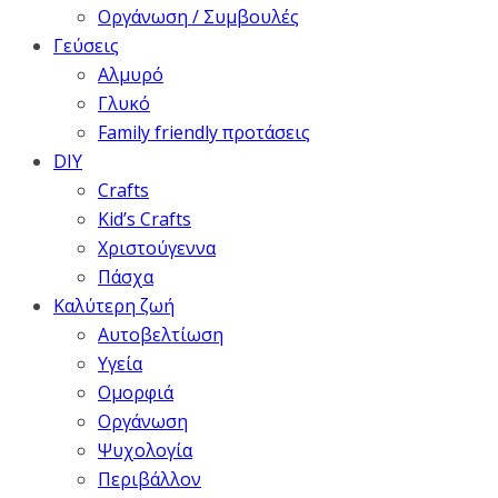
Οργάνωση / Συμβουλές
Γεύσεις
Αλμυρό
Γλυκό
Family friendly προτάσεις
DIY
Crafts
Kid’s Crafts
Χριστούγεννα
Πάσχα
Καλύτερη ζωή
Αυτοβελτίωση
Υγεία
Ομορφιά
Οργάνωση
Ψυχολογία
Περιβάλλον