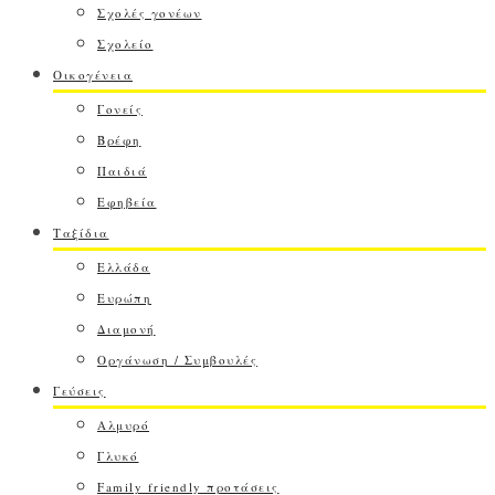
Σχολές γονέων
Σχολείο
Οικογένεια
Γονείς
Βρέφη
Παιδιά
Εφηβεία
Ταξίδια
Ελλάδα
Ευρώπη
Διαμονή
Οργάνωση / Συμβουλές
Γεύσεις
Αλμυρό
Γλυκό
Family friendly προτάσεις