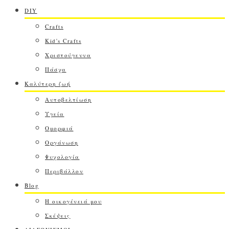
DIY
Crafts
Kid's Crafts
Χριστούγεννα
Πάσχα
Καλύτερη ζωή
Αυτοβελτίωση
Υγεία
Ομορφιά
Οργάνωση
Ψυχολογία
Περιβάλλον
Blog
Η οικογένειά μου
Σκέψεις