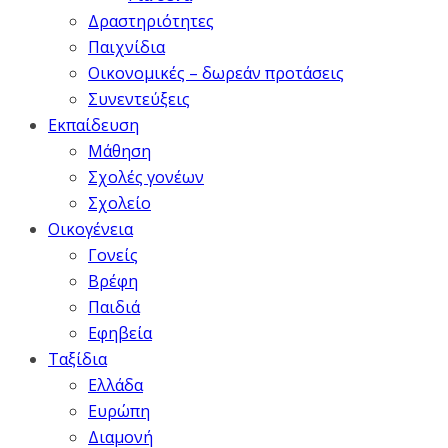
Δραστηριότητες
Παιχνίδια
Οικονομικές – δωρεάν προτάσεις
Συνεντεύξεις
Εκπαίδευση
Μάθηση
Σχολές γονέων
Σχολείο
Οικογένεια
Γονείς
Βρέφη
Παιδιά
Εφηβεία
Ταξίδια
Ελλάδα
Ευρώπη
Διαμονή