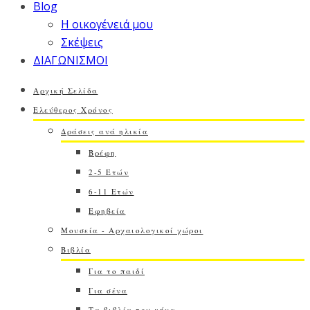
Blog
Η οικογένειά μου
Σκέψεις
ΔΙΑΓΩΝΙΣΜΟΙ
Αρχική Σελίδα
Ελεύθερος Χρόνος
Δράσεις ανά ηλικία
Βρέφη
2-5 Ετών
6-11 Ετών
Εφηβεία
Μουσεία - Αρχαιολογικοί χώροι
Βιβλία
Για το παιδί
Για σένα
Τα βιβλία του μήνα