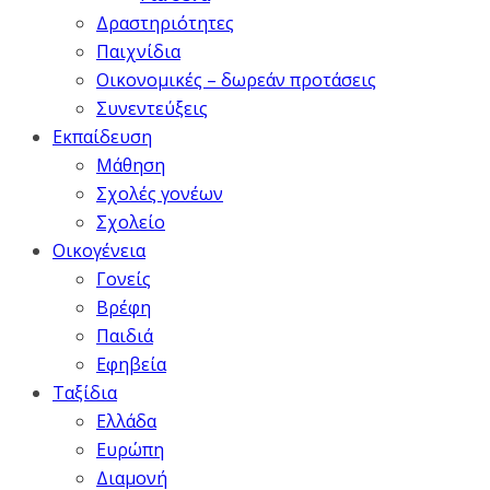
Δραστηριότητες
Παιχνίδια
Οικονομικές – δωρεάν προτάσεις
Συνεντεύξεις
Εκπαίδευση
Μάθηση
Σχολές γονέων
Σχολείο
Οικογένεια
Γονείς
Βρέφη
Παιδιά
Εφηβεία
Ταξίδια
Ελλάδα
Ευρώπη
Διαμονή