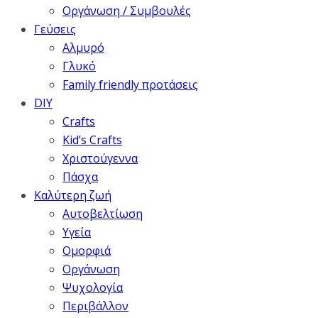
Οργάνωση / Συμβουλές
Γεύσεις
Αλμυρό
Γλυκό
Family friendly προτάσεις
DIY
Crafts
Kid’s Crafts
Χριστούγεννα
Πάσχα
Καλύτερη ζωή
Αυτοβελτίωση
Υγεία
Ομορφιά
Οργάνωση
Ψυχολογία
Περιβάλλον