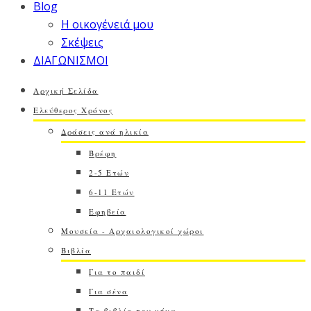
Blog
Η οικογένειά μου
Σκέψεις
ΔΙΑΓΩΝΙΣΜΟΙ
Αρχική Σελίδα
Ελεύθερος Χρόνος
Δράσεις ανά ηλικία
Βρέφη
2-5 Ετών
6-11 Ετών
Εφηβεία
Μουσεία - Αρχαιολογικοί χώροι
Βιβλία
Για το παιδί
Για σένα
Τα βιβλία του μήνα