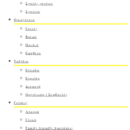
Σχολές γονέων
Σχολείο
Οικογένεια
Γονείς
Βρέφη
Παιδιά
Εφηβεία
Ταξίδια
Ελλάδα
Ευρώπη
Διαμονή
Οργάνωση / Συμβουλές
Γεύσεις
Αλμυρό
Γλυκό
Family friendly προτάσεις