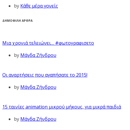
by
Κάθε μέρα γονείς
ΔΗΜΟΦΙΛΗ ΑΡΘΡΑ
Μια χρονιά τελειώνει… #φωτογραφισετο
by
Μάγδα Ζήνδρου
Οι αναρτήσεις που αγαπήσατε το 2015!
by
Μάγδα Ζήνδρου
15 ταινίες animation μικρού μήκους, για μικρά παιδιά
by
Μάγδα Ζήνδρου