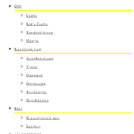
DIY
Crafts
Kid's Crafts
Χριστούγεννα
Πάσχα
Καλύτερη ζωή
Αυτοβελτίωση
Υγεία
Ομορφιά
Οργάνωση
Ψυχολογία
Περιβάλλον
Blog
Η οικογένειά μου
Σκέψεις