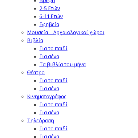
Βρέφη
2-5 Ετών
6-11 Ετών
Εφηβεία
Μουσεία – Αρχαιολογικοί χώροι
Βιβλία
Για το παιδί
Για σένα
Τα βιβλία του μήνα
Θέατρο
Για το παιδί
Για σένα
Κινηματογράφος
Για το παιδί
Για σένα
Τηλεόραση
Για το παιδί
Για σένα