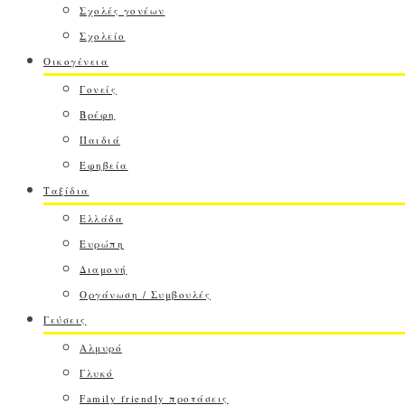
Σχολές γονέων
Σχολείο
Οικογένεια
Γονείς
Βρέφη
Παιδιά
Εφηβεία
Ταξίδια
Ελλάδα
Ευρώπη
Διαμονή
Οργάνωση / Συμβουλές
Γεύσεις
Αλμυρό
Γλυκό
Family friendly προτάσεις