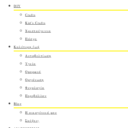
DIY
Crafts
Kid's Crafts
Χριστούγεννα
Πάσχα
Καλύτερη ζωή
Αυτοβελτίωση
Υγεία
Ομορφιά
Οργάνωση
Ψυχολογία
Περιβάλλον
Blog
Η οικογένειά μου
Σκέψεις