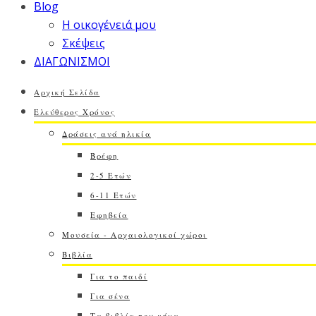
Blog
Η οικογένειά μου
Σκέψεις
ΔΙΑΓΩΝΙΣΜΟΙ
Αρχική Σελίδα
Ελεύθερος Χρόνος
Δράσεις ανά ηλικία
Βρέφη
2-5 Ετών
6-11 Ετών
Εφηβεία
Μουσεία - Αρχαιολογικοί χώροι
Βιβλία
Για το παιδί
Για σένα
Τα βιβλία του μήνα