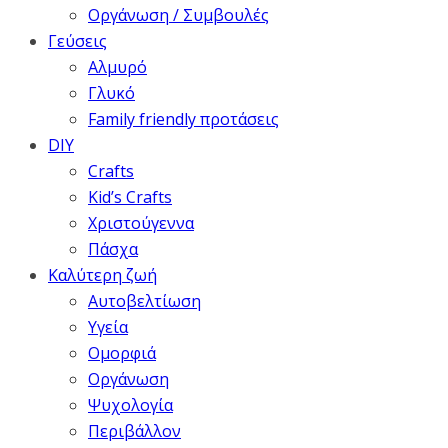
Οργάνωση / Συμβουλές
Γεύσεις
Αλμυρό
Γλυκό
Family friendly προτάσεις
DIY
Crafts
Kid’s Crafts
Χριστούγεννα
Πάσχα
Καλύτερη ζωή
Αυτοβελτίωση
Υγεία
Ομορφιά
Οργάνωση
Ψυχολογία
Περιβάλλον