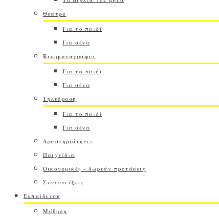
Θέατρο
Για το παιδί
Για σένα
Κινηματογράφος
Για το παιδί
Για σένα
Τηλεόραση
Για το παιδί
Για σένα
Δραστηριότητες
Παιχνίδια
Οικονομικές - δωρεάν προτάσεις
Συνεντεύξεις
Εκπαίδευση
Μάθηση