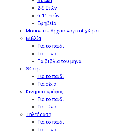
Βρέφη
2-5 Ετών
6-11 Ετών
Εφηβεία
Μουσεία – Αρχαιολογικοί χώροι
Βιβλία
Για το παιδί
Για σένα
Τα βιβλία του μήνα
Θέατρο
Για το παιδί
Για σένα
Κινηματογράφος
Για το παιδί
Για σένα
Τηλεόραση
Για το παιδί
Για σένα