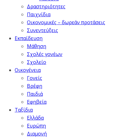
Δραστηριότητες
Παιχνίδια
Οικονομικές – δωρεάν προτάσεις
Συνεντεύξεις
Εκπαίδευση
Μάθηση
Σχολές γονέων
Σχολείο
Οικογένεια
Γονείς
Βρέφη
Παιδιά
Εφηβεία
Ταξίδια
Ελλάδα
Ευρώπη
Διαμονή