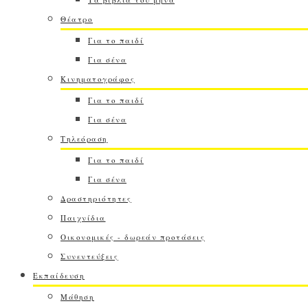
Θέατρο
Για το παιδί
Για σένα
Κινηματογράφος
Για το παιδί
Για σένα
Τηλεόραση
Για το παιδί
Για σένα
Δραστηριότητες
Παιχνίδια
Οικονομικές - δωρεάν προτάσεις
Συνεντεύξεις
Εκπαίδευση
Μάθηση