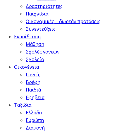
Δραστηριότητες
Παιχνίδια
Οικονομικές – δωρεάν προτάσεις
Συνεντεύξεις
Εκπαίδευση
Μάθηση
Σχολές γονέων
Σχολείο
Οικογένεια
Γονείς
Βρέφη
Παιδιά
Εφηβεία
Ταξίδια
Ελλάδα
Ευρώπη
Διαμονή