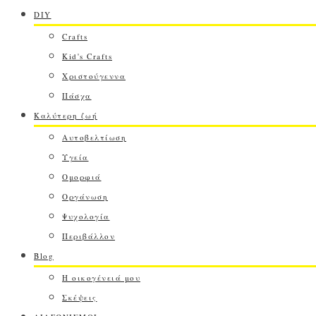
DIY
Crafts
Kid's Crafts
Χριστούγεννα
Πάσχα
Καλύτερη ζωή
Αυτοβελτίωση
Υγεία
Ομορφιά
Οργάνωση
Ψυχολογία
Περιβάλλον
Blog
Η οικογένειά μου
Σκέψεις