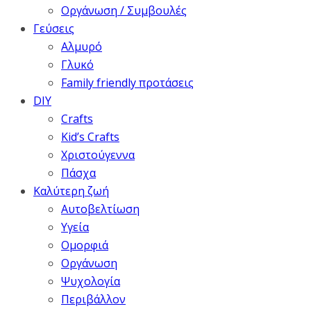
Οργάνωση / Συμβουλές
Γεύσεις
Αλμυρό
Γλυκό
Family friendly προτάσεις
DIY
Crafts
Kid’s Crafts
Χριστούγεννα
Πάσχα
Καλύτερη ζωή
Αυτοβελτίωση
Υγεία
Ομορφιά
Οργάνωση
Ψυχολογία
Περιβάλλον