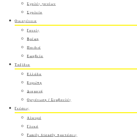
Σχολές γονέων
Σχολείο
Οικογένεια
Γονείς
Βρέφη
Παιδιά
Εφηβεία
Ταξίδια
Ελλάδα
Ευρώπη
Διαμονή
Οργάνωση / Συμβουλές
Γεύσεις
Αλμυρό
Γλυκό
Family friendly προτάσεις