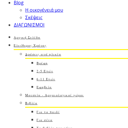
Blog
Η οικογένειά μου
Σκέψεις
ΔΙΑΓΩΝΙΣΜΟΙ
Αρχική Σελίδα
Ελεύθερος Χρόνος
Δράσεις ανά ηλικία
Βρέφη
2-5 Ετών
6-11 Ετών
Εφηβεία
Μουσεία - Αρχαιολογικοί χώροι
Βιβλία
Για το παιδί
Για σένα
Τα βιβλία του μήνα