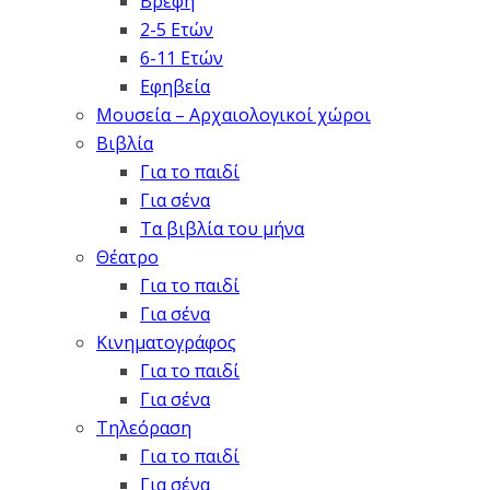
Βρέφη
2-5 Ετών
6-11 Ετών
Εφηβεία
Μουσεία – Αρχαιολογικοί χώροι
Βιβλία
Για το παιδί
Για σένα
Τα βιβλία του μήνα
Θέατρο
Για το παιδί
Για σένα
Κινηματογράφος
Για το παιδί
Για σένα
Τηλεόραση
Για το παιδί
Για σένα