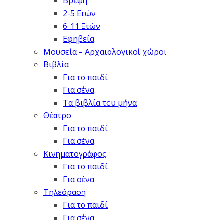
Βρέφη
2-5 Ετών
6-11 Ετών
Εφηβεία
Μουσεία – Αρχαιολογικοί χώροι
Βιβλία
Για το παιδί
Για σένα
Τα βιβλία του μήνα
Θέατρο
Για το παιδί
Για σένα
Κινηματογράφος
Για το παιδί
Για σένα
Τηλεόραση
Για το παιδί
Για σένα