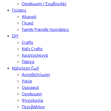
Οργάνωση / Συμβουλές
Γεύσεις
Αλμυρό
Γλυκό
Family friendly προτάσεις
DIY
Crafts
Kid’s Crafts
Χριστούγεννα
Πάσχα
Καλύτερη ζωή
Αυτοβελτίωση
Υγεία
Ομορφιά
Οργάνωση
Ψυχολογία
Περιβάλλον