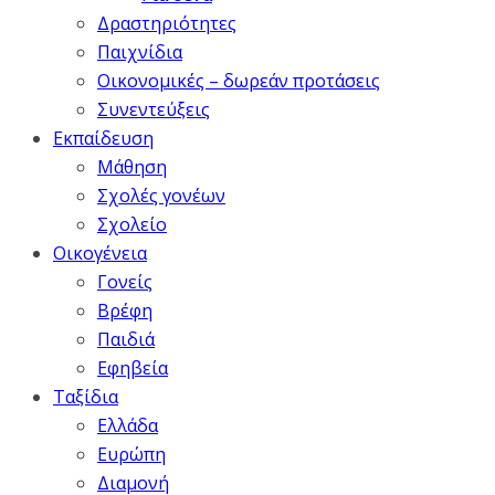
Δραστηριότητες
Παιχνίδια
Οικονομικές – δωρεάν προτάσεις
Συνεντεύξεις
Εκπαίδευση
Μάθηση
Σχολές γονέων
Σχολείο
Οικογένεια
Γονείς
Βρέφη
Παιδιά
Εφηβεία
Ταξίδια
Ελλάδα
Ευρώπη
Διαμονή