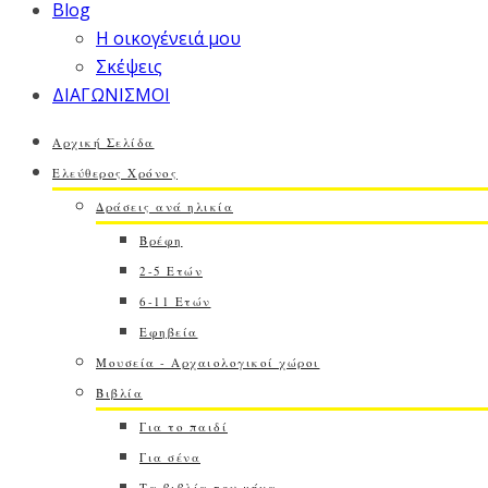
Blog
Η οικογένειά μου
Σκέψεις
ΔΙΑΓΩΝΙΣΜΟΙ
Αρχική Σελίδα
Ελεύθερος Χρόνος
Δράσεις ανά ηλικία
Βρέφη
2-5 Ετών
6-11 Ετών
Εφηβεία
Μουσεία - Αρχαιολογικοί χώροι
Βιβλία
Για το παιδί
Για σένα
Τα βιβλία του μήνα