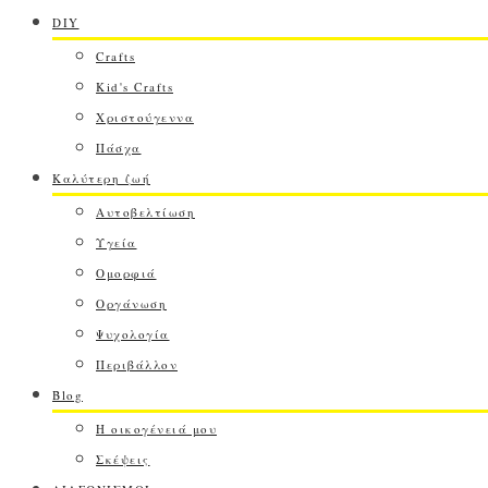
DIY
Crafts
Kid's Crafts
Χριστούγεννα
Πάσχα
Καλύτερη ζωή
Αυτοβελτίωση
Υγεία
Ομορφιά
Οργάνωση
Ψυχολογία
Περιβάλλον
Blog
Η οικογένειά μου
Σκέψεις