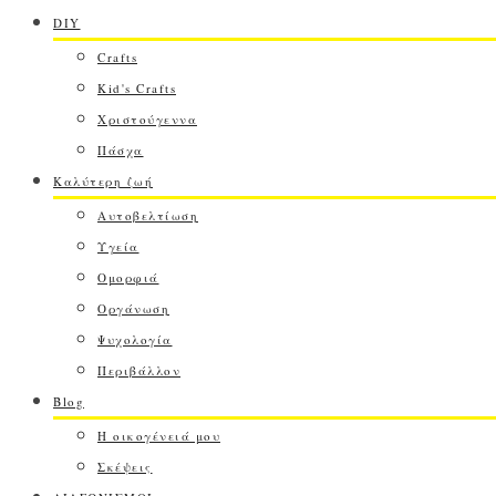
DIY
Crafts
Kid's Crafts
Χριστούγεννα
Πάσχα
Καλύτερη ζωή
Αυτοβελτίωση
Υγεία
Ομορφιά
Οργάνωση
Ψυχολογία
Περιβάλλον
Blog
Η οικογένειά μου
Σκέψεις