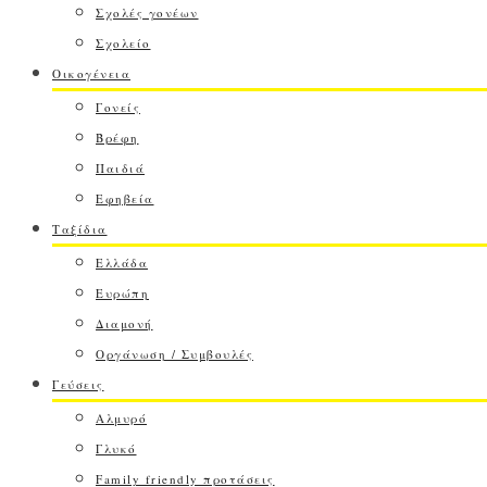
Σχολές γονέων
Σχολείο
Οικογένεια
Γονείς
Βρέφη
Παιδιά
Εφηβεία
Ταξίδια
Ελλάδα
Ευρώπη
Διαμονή
Οργάνωση / Συμβουλές
Γεύσεις
Αλμυρό
Γλυκό
Family friendly προτάσεις