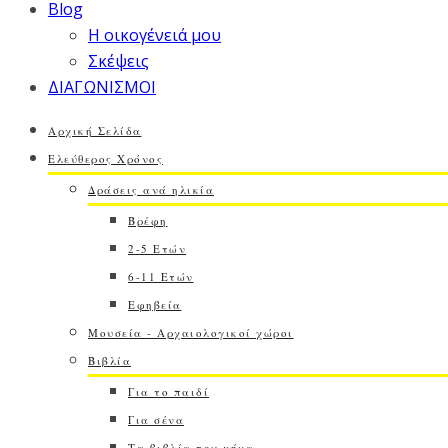
Blog
Η οικογένειά μου
Σκέψεις
ΔΙΑΓΩΝΙΣΜΟΙ
Αρχική Σελίδα
Ελεύθερος Χρόνος
Δράσεις ανά ηλικία
Βρέφη
2-5 Ετών
6-11 Ετών
Εφηβεία
Μουσεία - Αρχαιολογικοί χώροι
Βιβλία
Για το παιδί
Για σένα
Τα βιβλία του μήνα