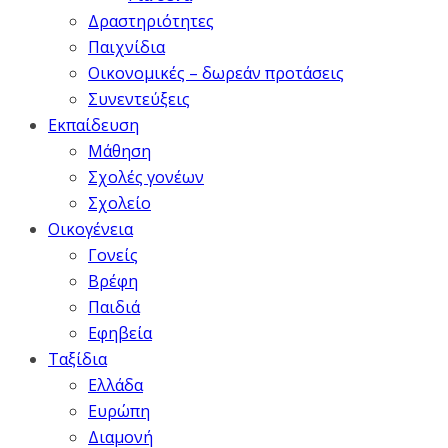
Δραστηριότητες
Παιχνίδια
Οικονομικές – δωρεάν προτάσεις
Συνεντεύξεις
Εκπαίδευση
Μάθηση
Σχολές γονέων
Σχολείο
Οικογένεια
Γονείς
Βρέφη
Παιδιά
Εφηβεία
Ταξίδια
Ελλάδα
Ευρώπη
Διαμονή