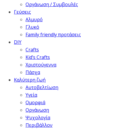
Οργάνωση / Συμβουλές
Γεύσεις
Αλμυρό
Γλυκό
Family friendly προτάσεις
DIY
Crafts
Kid’s Crafts
Χριστούγεννα
Πάσχα
Καλύτερη ζωή
Αυτοβελτίωση
Υγεία
Ομορφιά
Οργάνωση
Ψυχολογία
Περιβάλλον