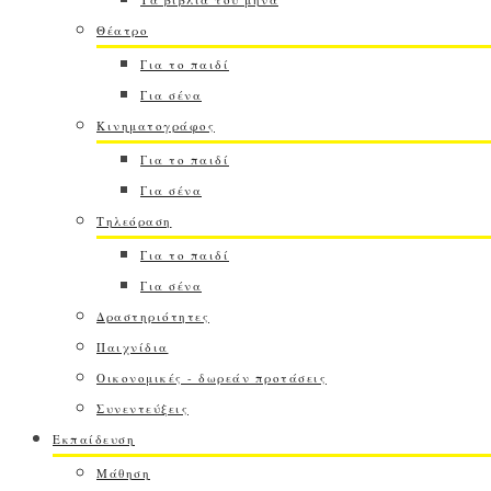
Θέατρο
Για το παιδί
Για σένα
Κινηματογράφος
Για το παιδί
Για σένα
Τηλεόραση
Για το παιδί
Για σένα
Δραστηριότητες
Παιχνίδια
Οικονομικές - δωρεάν προτάσεις
Συνεντεύξεις
Εκπαίδευση
Μάθηση