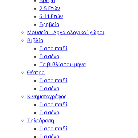
Βρέφη
2-5 Ετών
6-11 Ετών
Εφηβεία
Μουσεία – Αρχαιολογικοί χώροι
Βιβλία
Για το παιδί
Για σένα
Τα βιβλία του μήνα
Θέατρο
Για το παιδί
Για σένα
Κινηματογράφος
Για το παιδί
Για σένα
Τηλεόραση
Για το παιδί
Για σένα