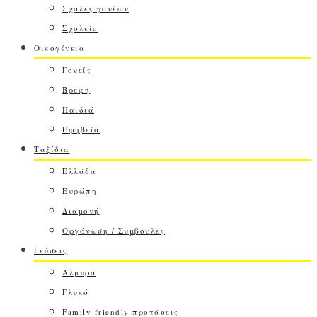
Σχολές γονέων
Σχολείο
Οικογένεια
Γονείς
Βρέφη
Παιδιά
Εφηβεία
Ταξίδια
Ελλάδα
Ευρώπη
Διαμονή
Οργάνωση / Συμβουλές
Γεύσεις
Αλμυρό
Γλυκό
Family friendly προτάσεις