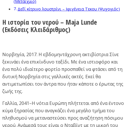
(Μεταίχμιο)
Δεξί κίτρινο λουστρίνι – Ιφιγένεια Τεκου (Ψυχογιός)
Η ιστορία του νερού – Maja Lunde
(Εκδόσεις Κλειδάριθμος)
Νορβηγία, 2017. Η εβδομηντάχρονη ακτιβίστρια Σίνε
ξεκινάει ένα επικίνδυνο ταξίδι. Με ένα ιστιοφόρο και
ένα πολύ ιδιαίτερο φορτίο προσπαθεί να φτάσει από τη
δυτική Νορβηγία στις γαλλικές ακτές. Εκεί θα
αντιμετωπίσει τον άντρα που ήταν κάποτε ο έρωτας της
ζωής της.
Γαλλία, 2041–Η νότια Ευρώπη πλήττεται από ένα έντονο
κύμα ξηρασίας που αναγκάζει ένα μεγάλο τμήμα του
πληθυσμού να μεταναστεύσει προς αναζήτηση πόσιμου
νερού. Ανάμεσά τους είναι ο Νταβίντ με τη μικρή του