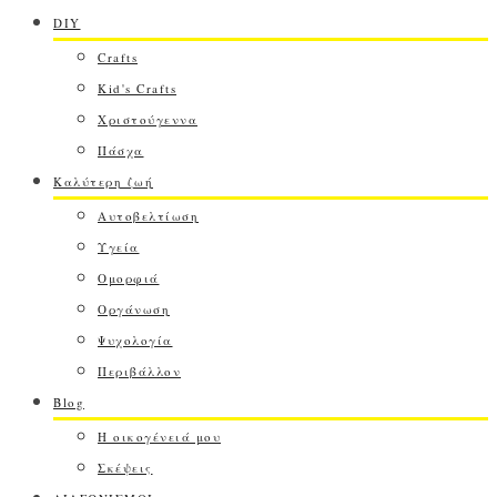
DIY
Crafts
Kid's Crafts
Χριστούγεννα
Πάσχα
Καλύτερη ζωή
Αυτοβελτίωση
Υγεία
Ομορφιά
Οργάνωση
Ψυχολογία
Περιβάλλον
Blog
Η οικογένειά μου
Σκέψεις