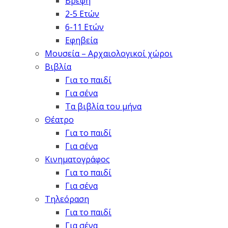
Βρέφη
2-5 Ετών
6-11 Ετών
Εφηβεία
Μουσεία – Αρχαιολογικοί χώροι
Βιβλία
Για το παιδί
Για σένα
Τα βιβλία του μήνα
Θέατρο
Για το παιδί
Για σένα
Κινηματογράφος
Για το παιδί
Για σένα
Τηλεόραση
Για το παιδί
Για σένα