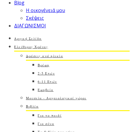
Blog
Η οικογένειά μου
Σκέψεις
ΔΙΑΓΩΝΙΣΜΟΙ
Αρχική Σελίδα
Ελεύθερος Χρόνος
Δράσεις ανά ηλικία
Βρέφη
2-5 Ετών
6-11 Ετών
Εφηβεία
Μουσεία - Αρχαιολογικοί χώροι
Βιβλία
Για το παιδί
Για σένα
Τα βιβλία του μήνα