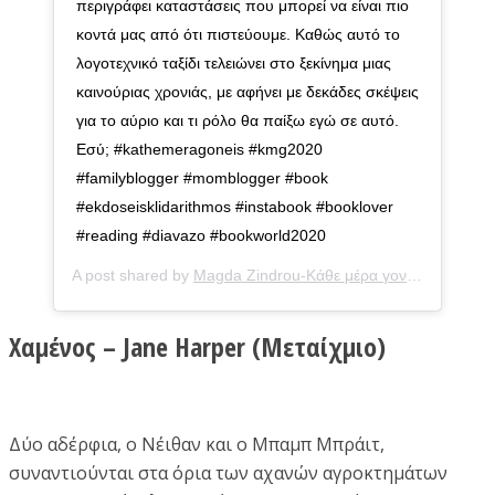
περιγράφει καταστάσεις που μπορεί να είναι πιο
κοντά μας από ότι πιστεύουμε. Καθώς αυτό το
λογοτεχνικό ταξίδι τελειώνει στο ξεκίνημα μιας
καινούριας χρονιάς, με αφήνει με δεκάδες σκέψεις
για το αύριο και τι ρόλο θα παίξω εγώ σε αυτό.
Εσύ; #kathemeragoneis #kmg2020
#familyblogger #momblogger #book
#ekdoseisklidarithmos #instabook #booklover
#reading #diavazo #bookworld2020
A post shared by
Magda Zindrou-Κάθε μέρα γονείς
(@magda
Χαμένος – Jane Harper (Μεταίχμιο)
Δύο αδέρφια, ο Νέιθαν και ο Μπαμπ Μπράιτ,
συναντιούνται στα όρια των αχανών αγροκτημάτων