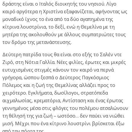
δράστης είναι ο Ιταλός διοικητής του νησιού. Λίγο
καιρό αργότερα η Χριστίνα εξαφανίζεται, αφήνοντας ως
μοναδικό ίχνος το ένα από τα δύο αγαπημένα της
κίτρινα λουστρίνια, το δεξί, ενώ η Θεμελίνα με τη
μητέρα της ακολουθούν με άλλους συμπατριώτες τους
τον δρόμο της μετανάστευσης.
Δεύτερη πατρίδα τους θα είναι στο εξής το Σαλέν ντε
Ζιρό, στη Νότια Γαλλία. Νέες φιλίες, έρωτες και μικρές
ευτυχισμένες στιγμές κάνουν τον καιρό να περνά
γρήγορα, ώσπου ξεσπά ο Δεύτερος Παγκόσμιος
Πόλεμος και η ζωή της Θεμελίνας αλλάζει προς το
χειρότερο. Εγκλήματα, δωσίλογοι, στρατόπεδα
αιχμαλωσίας, κρεματόρια, Αντίσταση και ένας έρωτας
γεννημένος μέσα στις φλόγες του πολέμου ατσαλώνουν
τη θέλησή της για ζωή – ωστόσο… δεν παύει να νιώθει
μισή. Μέχρι που ένα κίτρινο λουστρίνι βρίσκεται έξω
από την πόρτα της.