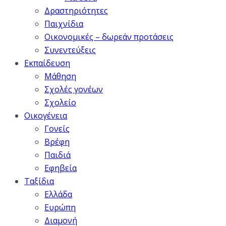
Δραστηριότητες
Παιχνίδια
Οικονομικές – δωρεάν προτάσεις
Συνεντεύξεις
Εκπαίδευση
Μάθηση
Σχολές γονέων
Σχολείο
Οικογένεια
Γονείς
Βρέφη
Παιδιά
Εφηβεία
Ταξίδια
Ελλάδα
Ευρώπη
Διαμονή