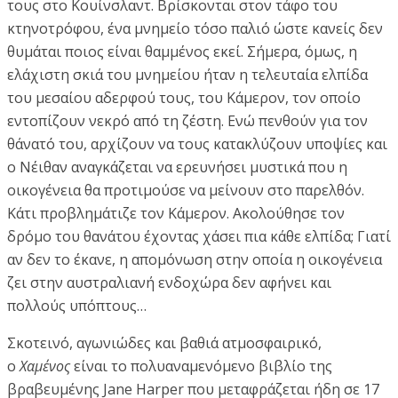
τους στο Κουίνσλαντ. Βρίσκονται στον τάφο του
κτηνοτρόφου, ένα μνημείο τόσο παλιό ώστε κανείς δεν
θυμάται ποιος είναι θαμμένος εκεί. Σήμερα, όμως, η
ελάχιστη σκιά του μνημείου ήταν η τελευταία ελπίδα
του μεσαίου αδερφού τους, του Κάμερον, τον οποίο
εντοπίζουν νεκρό από τη ζέστη. Ενώ πενθούν για τον
θάνατό του, αρχίζουν να τους κατακλύζουν υποψίες και
ο Νέιθαν αναγκάζεται να ερευνήσει μυστικά που η
οικογένεια θα προτιμούσε να μείνουν στο παρελθόν.
Κάτι προβλημάτιζε τον Κάμερον. Ακολούθησε τον
δρόμο του θανάτου έχοντας χάσει πια κάθε ελπίδα; Γιατί
αν δεν το έκανε, η απομόνωση στην οποία η οικογένεια
ζει στην αυστραλιανή ενδοχώρα δεν αφήνει και
πολλούς υπόπτους…
Σκοτεινό, αγωνιώδες και βαθιά ατμοσφαιρικό,
ο
Χαμένος
είναι το πολυαναμενόμενο βιβλίο της
βραβευμένης Jane Harper που μεταφράζεται ήδη σε 17