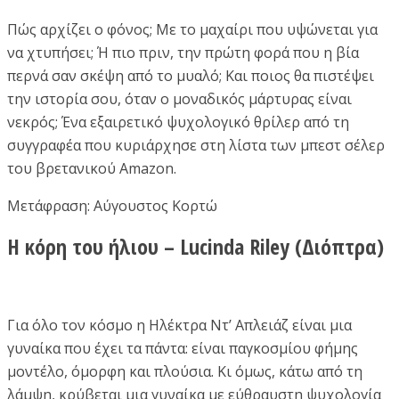
Πώς αρχίζει ο φόνος; Με το μαχαίρι που υψώνεται για
να χτυπήσει; Ή πιο πριν, την πρώτη φορά που η βία
περνά σαν σκέψη από το μυαλό; Και ποιος θα πιστέψει
την ιστορία σου, όταν ο μοναδικός μάρτυρας είναι
νεκρός; Ένα εξαιρετικό ψυχολογικό θρίλερ από τη
συγγραφέα που κυριάρχησε στη λίστα των μπεστ σέλερ
του βρετανικού Amazon.
Μετάφραση: Αύγουστος Κορτώ
Η κόρη του ήλιου – Lucinda Riley (Διόπτρα)
Για όλο τον κόσµο η Ηλέκτρα Ντ’ Απλειάζ είναι µια
γυναίκα που έχει τα πάντα: είναι παγκοσµίου φήµης
µοντέλο, όµορφη και πλούσια. Κι όµως, κάτω από τη
λάµψη, κρύβεται µια γυναίκα µε εύθραυστη ψυχολογία