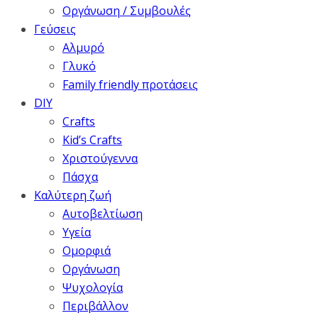
Οργάνωση / Συμβουλές
Γεύσεις
Αλμυρό
Γλυκό
Family friendly προτάσεις
DIY
Crafts
Kid’s Crafts
Χριστούγεννα
Πάσχα
Καλύτερη ζωή
Αυτοβελτίωση
Υγεία
Ομορφιά
Οργάνωση
Ψυχολογία
Περιβάλλον