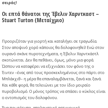
σειράς!
Οι επτά θάνατοι της Έβελιν Χαρντκαστ –
Stuart Turton (Μεταίχμιο)
Προοριζόταν για γιορτή και καταλήγει σε τραγωδία.
Στον αποψινό χορό κάποιος θα δολοφονηθεί! Ενώ στον
ουρανό σκάνε πυροτεχνήματα, η Έβελιν Χαρντκάστλ
σκοτώνεται. Δεν θα πεθάνει, όμως, μόνο μια φορά.
Ώσπου να καταφέρει να εξιχνιάσει τον φόνο της ο
Έιντεν –ένας από τους προσκεκλημένους στο πάρτι στο
Μπλάκχιθ– η μέρα θα επαναλαμβάνεται, ξανά και ξανά.
Και κάθε φορά, θα τελειώνει με τον ίδιο μοιραίο
πυροβολισμό. Ο μόνος τρόπος να σπάσει ο κύκλος είναι
ο εντοπισμός του δολοφόνου.
Ένα πρωτότυπο, απολαυστικό αστυνομικό