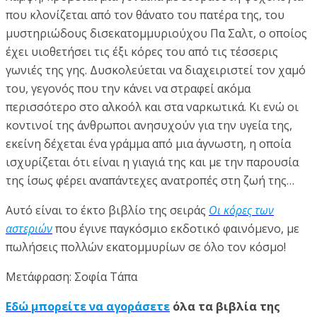
που κλονίζεται από τον θάνατο του πατέρα της, του
µυστηριώδους δισεκατοµµυριούχου Πα Σαλτ, ο οποίος
έχει υιοθετήσει τις έξι κόρες του από τις τέσσερις
γωνιές της γης. Δυσκολεύεται να διαχειριστεί τον χαµό
του, γεγονός που την κάνει να στραφεί ακόµα
περισσότερο στο αλκοόλ και στα ναρκωτικά. Κι ενώ οι
κοντινοί της άνθρωποι ανησυχούν για την υγεία της,
εκείνη δέχεται ένα γράµµα από µια άγνωστη, η οποία
ισχυρίζεται ότι είναι η γιαγιά της και µε την παρουσία
της ίσως φέρει αναπάντεχες ανατροπές στη ζωή της…
Αυτό είναι το έκτο βιβλίο της σειράς
Οι κόρες των
αστεριών
που έγινε παγκόσμιο εκδοτικό φαινόμενο, µε
πωλήσεις πολλών εκατοµµυρίων σε όλο τον κόσµο!
Μετάφραση: Σοφία Τάπα
Εδώ μπορείτε να αγοράσετε
όλα τα βιβλία της