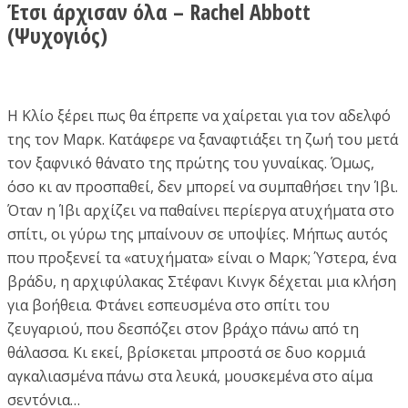
Έτσι άρχισαν όλα – Rachel Abbott
(Ψυχογιός)
Η Κλίο ξέρει πως θα έπρεπε να χαίρεται για τον αδελφό
της τον Μαρκ. Κατάφερε να ξαναφτιάξει τη ζωή του μετά
τον ξαφνικό θάνατο της πρώτης του γυναίκας. Όμως,
όσο κι αν προσπαθεί, δεν μπορεί να συμπαθήσει την Ίβι.
Όταν η Ίβι αρχίζει να παθαίνει περίεργα ατυχήματα στο
σπίτι, οι γύρω της μπαίνουν σε υποψίες. Μήπως αυτός
που προξενεί τα «ατυχήματα» είναι ο Μαρκ; Ύστερα, ένα
βράδυ, η αρχιφύλακας Στέφανι Κινγκ δέχεται μια κλήση
για βοήθεια. Φτάνει εσπευσμένα στο σπίτι του
ζευγαριού, που δεσπόζει στον βράχο πάνω από τη
θάλασσα. Κι εκεί, βρίσκεται μπροστά σε δυο κορμιά
αγκαλιασμένα πάνω στα λευκά, μουσκεμένα στο αίμα
σεντόνια…