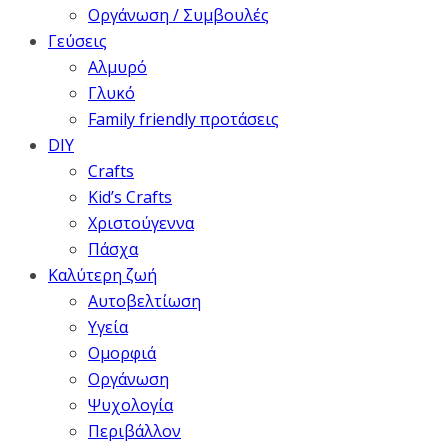
Οργάνωση / Συμβουλές
Γεύσεις
Αλμυρό
Γλυκό
Family friendly προτάσεις
DIY
Crafts
Kid’s Crafts
Χριστούγεννα
Πάσχα
Καλύτερη ζωή
Αυτοβελτίωση
Υγεία
Ομορφιά
Οργάνωση
Ψυχολογία
Περιβάλλον