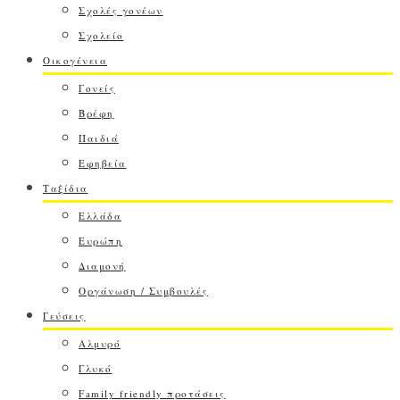
Σχολές γονέων
Σχολείο
Οικογένεια
Γονείς
Βρέφη
Παιδιά
Εφηβεία
Ταξίδια
Ελλάδα
Ευρώπη
Διαμονή
Οργάνωση / Συμβουλές
Γεύσεις
Αλμυρό
Γλυκό
Family friendly προτάσεις