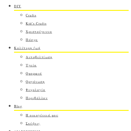
DIY
Crafts
Kid's Crafts
Χριστούγεννα
Πάσχα
Καλύτερη ζωή
Αυτοβελτίωση
Υγεία
Ομορφιά
Οργάνωση
Ψυχολογία
Περιβάλλον
Blog
Η οικογένειά μου
Σκέψεις