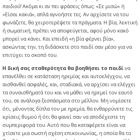
παιδιού!
Ακόμα κι αν πει φράσεις όπως: «Σε μισώ» ή
«Είσαι κακιά», απλά αγνοήστε τες. Αν αρχίσετε να του
φωνάζετε, θα χειροτερέψετε τα πράγματα. Η βία, λεκτική
ή σωματική, πρέπει να αποφεύγεται, αφού μόνο κακό
μπορεί να κάνει. Και επειδή «η βία φέρνει βία»,
ασκώντας την, τη διδάσκετε στο παιδί σαν μέσο για να
επιτύχει το σκοπό του.
Η δική σας σταθερότητα θα βοηθήσει το παιδί
να
επανέλθει σε κατάσταση ηρεμίας και αυτοελέγχου, να
αισθανθεί ασφαλές, και, σταδιακά, να αρχίσει να ελέγχει
τα συναισθήματά του και να μάθει να ηρεμεί τον εαυτό
του, σε ανάλογα ξεσπάσματα στο μέλλον. Μη νομίσετε
ότι, μένοντας δίπλα του με ηρεμία, θα ενθαρρύνετε τις
κρίσεις θυμού ή ότι θα φανεί σαν να αποδέχεστε τη
συμπεριφορά του. Αυτό που θα καταφέρετε είναι να
χτίσετε μια σωστή σχέση επικοινωνίας, η οποία θα το