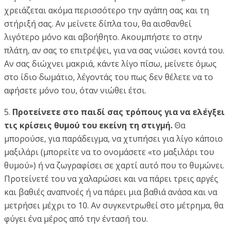
χρειάζεται ακόμα περισσότερο την αγάπη σας και τη
στήριξή σας. Αν μείνετε δίπλα του, θα αισθανθεί
λιγότερο μόνο και αβοήθητο. Ακουμπήστε το στην
πλάτη, αν σας το επιτρέψει, για να σας νιώσει κοντά του.
Αν σας διώχνει μακριά, κάντε λίγο πίσω, μείνετε όμως
στο ίδιο δωμάτιο, λέγοντάς του πως δεν θέλετε να το
αφήσετε μόνο του, όταν νιώθει έτσι.
5.
Προτείνετε στο παιδί σας τρόπους για να ελέγξει
τις κρίσεις θυμού του εκείνη τη στιγμή.
Θα
μπορούσε, για παράδειγμα, να χτυπήσει για λίγο κάποιο
μαξιλάρι (μπορείτε να το ονομάσετε «το μαξιλάρι του
θυμού») ή να ζωγραφίσει σε χαρτί αυτό που το θυμώνει.
Προτείνετέ του να χαλαρώσει και να πάρει τρεις αργές
και βαθιές αναπνοές ή να πάρει μια βαθιά ανάσα και να
μετρήσει μέχρι το 10. Αν συγκεντρωθεί στο μέτρημα, θα
φύγει ένα μέρος από την έντασή του.