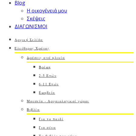
Blog
Η οικογένειά μου
Σκέψεις
ΔΙΑΓΩΝΙΣΜΟΙ
Αρχική Σελίδα
Ελεύθερος Χρόνος
Δράσεις ανά ηλικία
Βρέφη
2-5 Ετών
6-11 Ετών
Εφηβεία
Μουσεία - Αρχαιολογικοί χώροι
Βιβλία
Για το παιδί
Για σένα
Τα βιβλία του μήνα