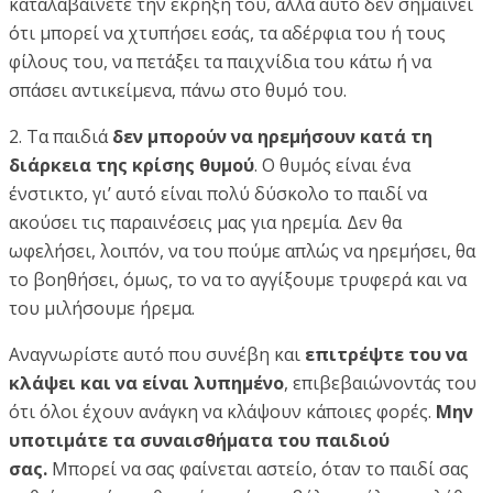
καταλαβαίνετε την έκρηξή του, αλλά αυτό δεν σημαίνει
ότι μπορεί να χτυπήσει εσάς, τα αδέρφια του ή τους
φίλους του, να πετάξει τα παιχνίδια του κάτω ή να
σπάσει αντικείμενα, πάνω στο θυμό του.
2. Τα παιδιά
δεν μπορούν να ηρεμήσουν κατά τη
διάρκεια της κρίσης θυμού
. Ο θυμός είναι ένα
ένστικτο, γι’ αυτό είναι πολύ δύσκολο το παιδί να
ακούσει τις παραινέσεις μας για ηρεμία. Δεν θα
ωφελήσει, λοιπόν, να του πούμε απλώς να ηρεμήσει, θα
το βοηθήσει, όμως, το να το αγγίξουμε τρυφερά και να
του μιλήσουμε ήρεμα.
Αναγνωρίστε αυτό που συνέβη και
επιτρέψτε του να
κλάψει και να είναι λυπημένο
, επιβεβαιώνοντάς του
ότι όλοι έχουν ανάγκη να κλάψουν κάποιες φορές.
Μην
υποτιμάτε τα συναισθήματα του παιδιού
σας.
Μπορεί να σας φαίνεται αστείο, όταν το παιδί σας