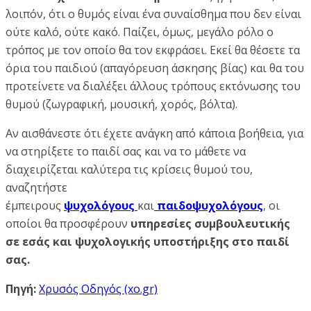
λοιπόν, ότι ο θυμός είναι ένα συναίσθημα που δεν είναι
ούτε καλό, ούτε κακό. Παίζει, όμως, μεγάλο ρόλο ο
τρόπος με τον οποίο θα τον εκφράσει. Εκεί θα θέσετε τα
όρια του παιδιού (απαγόρευση άσκησης βίας) και θα του
προτείνετε να διαλέξει άλλους τρόπους εκτόνωσης του
θυμού (ζωγραφική, μουσική, χορός, βόλτα).
Αν αισθάνεστε ότι έχετε ανάγκη από κάποια βοήθεια, για
να στηρίξετε το παιδί σας και να το μάθετε να
διαχειρίζεται καλύτερα τις κρίσεις θυμού του,
αναζητήστε
έμπειρους
ψυχολόγους
και
παιδοψυχολόγους
, οι
οποίοι θα προσφέρουν
υπηρεσίες συμβουλευτικής
σε εσάς και ψυχολογικής υποστήριξης στο παιδί
σας.
Πηγή:
Χρυσός Οδηγός (xo.gr)