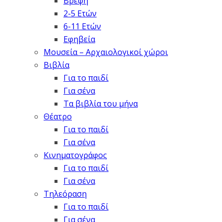
Βρέφη
2-5 Ετών
6-11 Ετών
Εφηβεία
Μουσεία – Αρχαιολογικοί χώροι
Βιβλία
Για το παιδί
Για σένα
Τα βιβλία του μήνα
Θέατρο
Για το παιδί
Για σένα
Κινηματογράφος
Για το παιδί
Για σένα
Τηλεόραση
Για το παιδί
Για σένα