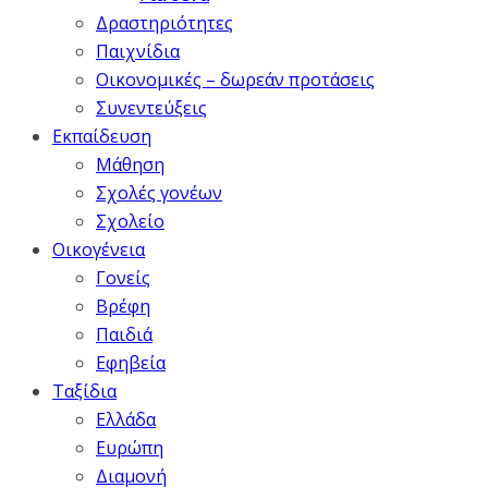
Δραστηριότητες
Παιχνίδια
Οικονομικές – δωρεάν προτάσεις
Συνεντεύξεις
Εκπαίδευση
Μάθηση
Σχολές γονέων
Σχολείο
Οικογένεια
Γονείς
Βρέφη
Παιδιά
Εφηβεία
Ταξίδια
Ελλάδα
Ευρώπη
Διαμονή